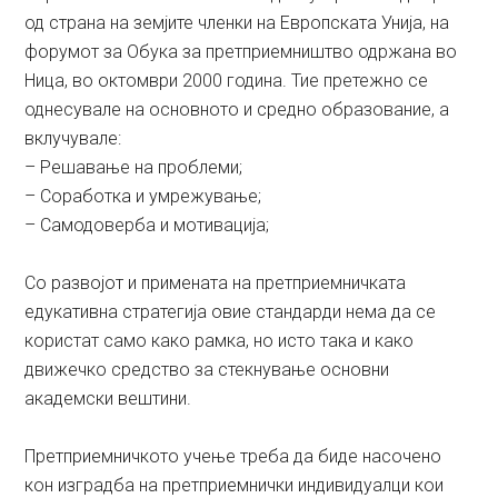
од страна на земјите членки на Европската Унија, на
форумот за Обука за претприемништво одржана во
Ница, во октомври 2000 година. Тие претежно се
однесувале на основното и средно образование, а
вклучувале:
– Решавање на проблеми;
– Соработка и умрежување;
– Самодоверба и мотивација;
Со развојот и примената на претприемничката
едукативна стратегија овие стандарди нема да се
користат само како рамка, но исто така и како
движечко средство за стекнување основни
академски вештини.
Претприемничкото учење треба да биде насочено
кон изградба на претприемнички индивидуалци кои