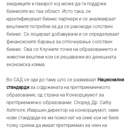
заедниците и пазарот кој може да ги поддржи
бизнисите во таа област. Исто така, се
идентификуваат бизнис партнери и се анализираат
вештините потребни за да се раководи сопствен
бизнис. Се лоцираат добавувачи и се определуваат
финансиските барања за отпочнување сопствен
бизнис. Ова се Клучните точки на образованието и
животни вештини кои се решавачки во денешната
економска клима.
Во САД се оди до таму што се развиваат
Национални
стандарди
за содржината на претприемничкото
образование, од страна на Конзорциумот за
претприемничко образование. Според Др. Cathy
Ashmore, Извршен директор на конзорциумот, овие
нови стандарди ќе им помогнат на оние кои не биле
толку среќни да имаат претприемач за член на