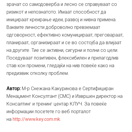
зрачат со самодоверба и лесно се справуваат со
ризикот и непознатото. Имаат способност да
иницираат креирање идеи, развој и нивна примена.
Ваквите личности доброволно превземаат
одговорност, ефективно комуницираат, преговараат,
планираат, организираат и се во состојба да влијаат
на другите. Тие се активни, сигурни и полни со цели.
Поседуваат позитивен, флексибилен и прилагодлив
став кон промени, гледајќи на нив повеќе како на
предизвик отколку проблем.
Aвтор:
М-р Снежана Какуринова е Сертифициран
Менаџмент Консултант (CMC) и Извршен директор на
Консалтинг и тренинг центар КЛУЧ. За повеќе
информации посетете го веб порталот
на
http://www.key.com.mk
.