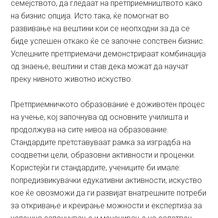
семејството, да гледаат на претприемништвото како
на бизнис опција. Исто така, ќе помогнат во
развивање на вештини кои се неопходни за да се
биде успешен откако ќе се започне сопствен бизнис.
Успешните претприемачи демонстрираат комбинација
од знаење, вештини и став дека можат да научат
преку нивното животно искуство.
Претприемничкото образование е доживотен процес
на учење, кој започнува од основните училишта и
продолжува на сите нивоа на образование.
Стандардите претставуваат рамка за изградба на
соодветни цели, образовни активности и проценки.
Користејќи ги стандардите, учениците би имале:
попредизвикувачки едукативни активности, искуство
кое ќе овозможи да ги развијат внатрешните потреби
за откривање и креирање можности и експертиза за