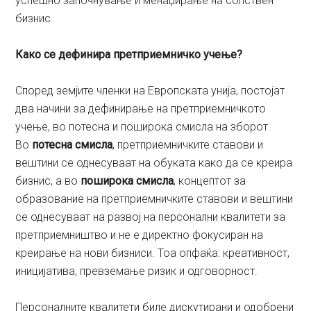
успешно започнување и менаџирање на сопствен
бизнис.
Како се дефинира претприемничко учење?
Според земјите членки на Европската унија, постојат
два начини за дефинирање на претприемничкото
учење, во потесна и поширока смисла на зборот.
Во
потесна смисла
, претприемничките ставови и
вештини се однесуваат на обуката како да се креира
бизнис, а во
поширока смисла
, концептот за
образование на претприемничките ставови и вештини
се однесуваат на развој на персонални квалитети за
претприемништво и не е директно фокусиран на
креирање на нови бизниси. Тоа опфаќа: креативност,
иницијатива, превземање ризик и одговорност.
Персоналните квалитети биле дискутирани и одобрени