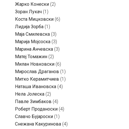
Жарко Конески
(2)
Зоран Лукач
(1)
Коста Мицковски
(6)
Лидија Зорба
(1)
Маја Смилевска
(3)
Марија Мојсоска
(3)
Марина Анчевска
(3)
Матеј Томажин
(2)
Милан Новковски
(6)
Мирослав Драганов
(1)
Митко Керамитчиев
(1)
Наташа Ивановска
(4)
Нела Јолеска
(2)
Павле Зимбаков
(4)
Роберт Проданоски
(4)
Славчо Бујароски
(1)
Снежана Какуринова
(4)