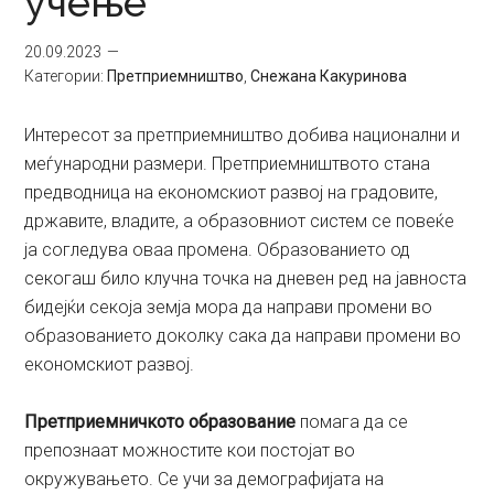
учење
20.09.2023
Категории:
Претприемништво
,
Снежана Какуринова
Интересот за претприемништво добива национални и
меѓународни размери. Претприемништвото стана
предводница на економскиот развој на градовите,
државите, владите, а образовниот систем се повеќе
ја согледува оваа промена. Образованието од
секогаш било клучна точка на дневен ред на јавноста
бидејќи секоја земја мора да направи промени во
образованието доколку сака да направи промени во
економскиот развој.
Претприемничкото образование
помага да се
препознаат можностите кои постојат во
окружувањето. Се учи за демографијата на