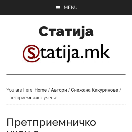
Skip
Skip
MENU
to
to
main
primary
Статија
content
sidebar
You are here:
Home
/
Автори
/
Снежана Какуринова
/
Претприемничко учење
Претприемничко