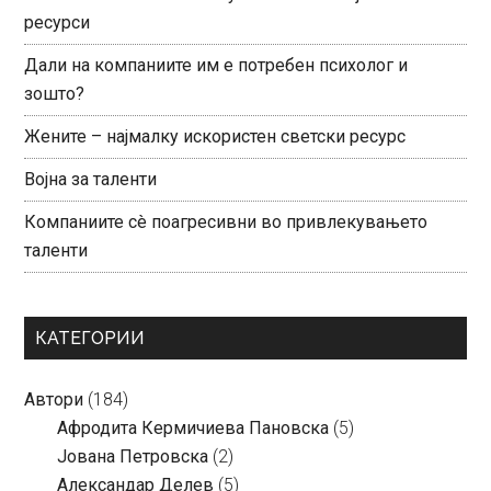
ресурси
Дали на компаниите им е потребен психолог и
зошто?
Жените – најмалку искористен светски ресурс
Војна за таленти
Компаниите сè поагресивни во привлекувањето
таленти
КАТЕГОРИИ
Автори
(184)
Aфродита Кермичиева Пановска
(5)
Јована Петровска
(2)
Александар Делев
(5)