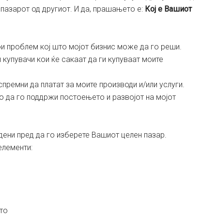
 пазарот од другиот. И да, прашањето е:
Кој е Вашиот
ои проблем кој што мојот бизнис може да го реши.
и купувачи кои ќе сакаат да ги купуваат моите
 спремни да платат за моите производи и/или услуги.
мо да го поддржи постоењето и развојот на мојот
дени пред да го изберете Вашиот целен пазар.
елементи:
то