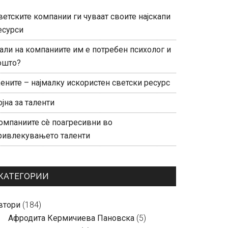
ветските компании ги чуваат своите најскапи
есурси
али на компаниите им е потребен психолог и
ошто?
ените – најмалку искористен светски ресурс
ојна за таленти
омпаниите сè поагресивни во
ривлекувањето таленти
КАТЕГОРИИ
втори
(184)
Aфродита Кермичиева Пановска
(5)