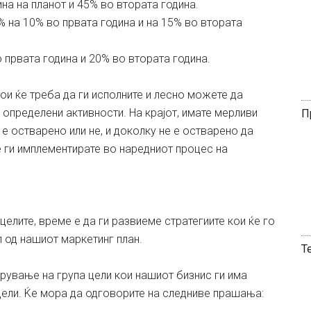
ина на плaнот и 45% во втората година.
% на 10% во првата година и на 15% во втората
 првата година и 20% во втората година.
кои ќе треба да ги исполните и лесно можете да
о определени активности. На крајот, имате мерливи
П
 е остварено или не, и доколку не е остварено да
 ги имплементирате во наредниот процес на
целите, време е да ги развиеме стратегиите кои ќе го
 од нашиот маркетинг план.
Т
арување на група цели кои нашиот бизнис ги има
 цели. Ќе мора да одговорите на следниве прашања: