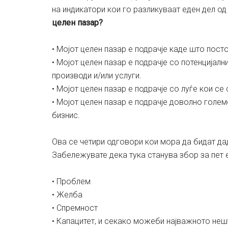
на индикатори кои го разликувaат еден дел од
целен пазар?
• Мојот целен пазар е подрачје каде што пост
• Мојот целен пазар е подрачје со потенцијалн
производи и/или услуги.
• Мојот целен пазар е подрачје со луѓе кои се
• Мојот целен пазар е подрачје доволно голе
бизнис.
Ова се четири одговори кои мора дa бидат да
Забележувате дека тука станува збор за пет 
• Проблем
• Желба
• Спремност
• Капацитет, и секако можеби најважното неш