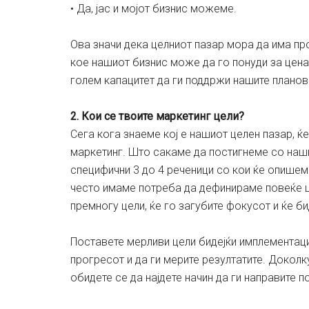
• Да, јас и мојот бизнис можеме.
Ова значи дека целниот пазар мора да има п
кое нашиот бизнис може да го понуди за цена 
голем капацитет да ги поддржи нашите планови
2. Кои се твоите маркетинг цели?
Сега кога знаеме кој е нашиот целен пазар, 
маркетинг. Што сакаме да постигнеме со наши
специфични 3 до 4 реченици со кои ќе опише
често имаме потреба да дефинираме повеќе ц
премногу цели, ќе го загубите фокусот и ќе б
Поставете мерливи цели бидејќи имплементаци
прогресот и да ги мерите резултатите. Доколк
обидете се да најдете начин да ги направите 