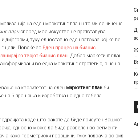
С
р
мализација на еден маркетинг план што ми се чинеше
Д
инг плaн
според мое искуство не претставува
з
и дијаграми, туку едноставно еден патоказ кој ќе ве
нг цели. Повеќе за
Eден процес на бизнис
Ж
ланирај го твојот бизнис план
. Добар маркетинг план
В
рансформирани во една маркетинг стратегија, а не на
К
п
вање на квалитетот на еден
маркетинг план
би
е на 5 прашања и изработка на една табела.
подрачјата каде што сакате да биде присутен Вашиот
А
рачја, односно може да биде разделен во сегменти.
чја како геометриски површини, туку подрачја во вид