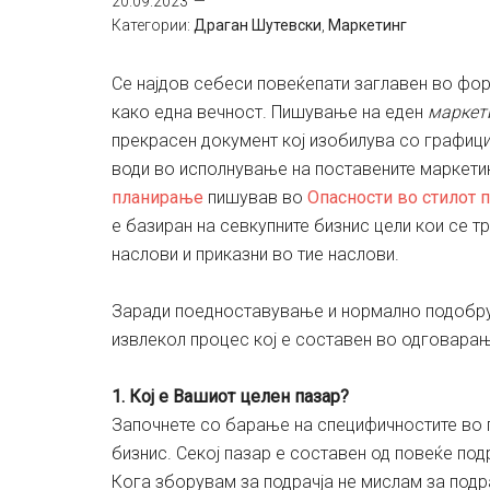
20.09.2023
Категории:
Драган Шутевски
,
Маркетинг
Се најдов себеси повеќепати заглавен во фор
како една вечност. Пишување на еден
маркет
прекрасен документ кој изобилува со графици 
води во исполнување на поставените маркети
планирање
пишував во
Опасности во стилот п
е базиран на севкупните бизнис цели кои се т
наслови и приказни во тие наслови.
Заради поедноставување и нормално подобру
извлекол процес кој е составен во одговарањ
1. Кој е Вашиот целен пазар?
Започнете со барање на специфичностите во 
бизнис. Секој пазар е составен од повеќе под
Кога зборувам за подрачја не мислам за подра