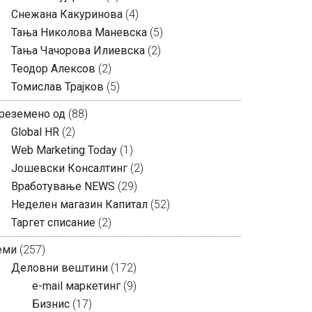
Снежана Какуринова
(4)
Тања Николова Маневска
(5)
Тања Чачорова Илиевска
(2)
Теодор Алексов
(2)
Томислав Трајков
(5)
реземено од
(88)
Global HR
(2)
Web Marketing Today
(1)
Јошевски Консалтинг
(2)
Вработување NEWS
(29)
Неделен магазин Капитал
(52)
Таргет списание
(2)
еми
(257)
Деловни вештини
(172)
e-mail маркетинг
(9)
Бизнис
(17)