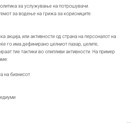
 политика за услужување на потрошувачи.
темот за водење на грижа за корисниците.
ка акција, или активности од страна на персоналот на
ќе го има дефинирано целниот пазар, целите,
тираат тие тактики во опипливи активности. На пример
аме:
та на бизнисот
медиуми