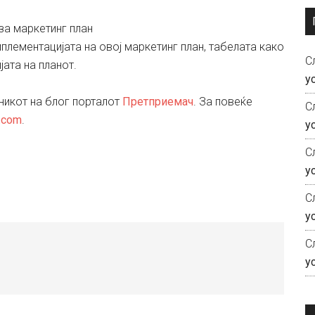
плементацијата на овој маркетинг план, табелата како
С
ата на планот.
у
никот на блог порталот
Претприемач
. За повеќе
С
.com
.
у
С
у
С
у
С
у