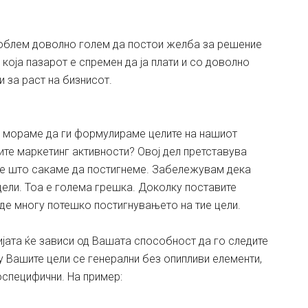
роблем доволно голем да постои желба за решение
која пазарот е спремен да ја плати и со доволно
 за раст на бизнисот.
ќе мораме да ги формулираме целите на нашиот
те маркетинг активности? Овој дел претставува
ме што сакаме да постигнеме. Забележувам дека
ели. Тоа е голема грешка. Доколку поставите
иде многу потешко постигнувањето на тие цели.
јата ќе зависи од Вашата способност да го следите
у Вашите цели се генерални без опипливи елементи,
поспецифични. На пример: