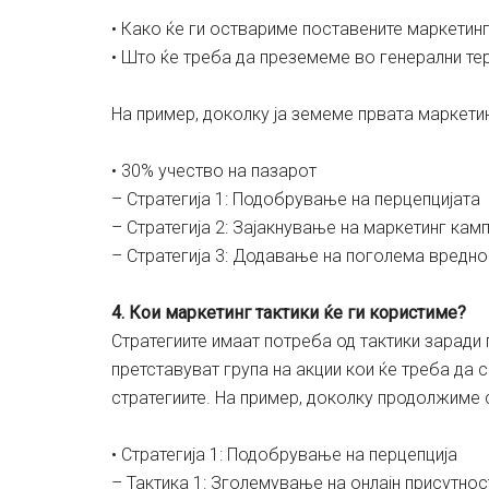
• Како ќе ги оствариме поставените маркетинг
• Што ќе треба да преземеме во генерални те
На пример, доколку ја земеме првата маркети
• 30% учество на пазарот
– Стратегија 1: Подобрување на перцепцијата
– Стратегија 2: Зајакнување на маркетинг кам
– Стратегија 3: Додавање на поголема вредно
4. Кои маркетинг тактики ќе ги користиме?
Стратегиите имаат потреба од тактики заради 
претставуват група на акции кои ќе треба да
стратегиите. На пример, доколку продолжиме с
• Стратегија 1: Подобрување на перцепција
– Тактика 1: Зголемување на онлајн присутнос