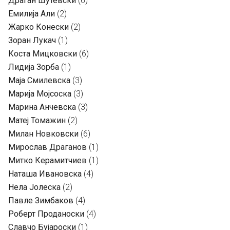
Драган Шутевски
(6)
Емилија Али
(2)
Жарко Конески
(2)
Зоран Лукач
(1)
Коста Мицковски
(6)
Лидија Зорба
(1)
Маја Смилевска
(3)
Марија Мојсоска
(3)
Марина Анчевска
(3)
Матеј Томажин
(2)
Милан Новковски
(6)
Мирослав Драганов
(1)
Митко Керамитчиев
(1)
Наташа Ивановска
(4)
Нела Јолеска
(2)
Павле Зимбаков
(4)
Роберт Проданоски
(4)
Славчо Бујароски
(1)