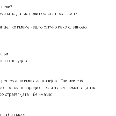
 цели?
рмини за да тие цели постанат реалност?
нг цел ќе имаме нешто слично како следново:
пањи
ст во понудата.
процесот на имплементацијата. Тактиките ќе
 се спроведат заради ефективна имплементација на
о стратегијата 1 ќе имаме:
т на бизнисот.