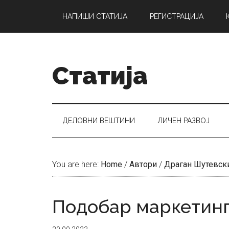
Skip
Skip
Skip
НАПИШИ СТАТИЈА
РЕГИСТРАЦИЈА
to
to
to
main
secondary
primary
content
menu
sidebar
Статија
ДЕЛОВНИ ВЕШТИНИ
ЛИЧЕН РАЗВОЈ
You are here:
Home
/
Автори
/
Драган Шутевск
Подобар маркетинг