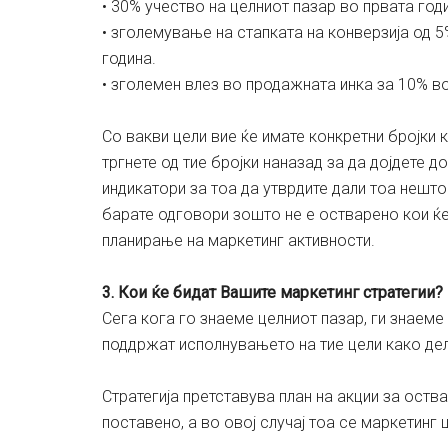
• 30% учество на целниот пазар во првата год
• зголемување на стaпката на конверзија од 5
година.
• зголемен влез во продажната инка за 10% во
Со вакви цели вие ќе имате конкретни бројки 
тргнете од тие бројки наназад за да дојдете д
индикатори за тоа да утврдите дали тоа нешто
барате одговори зошто не е остварено кои ќе
планирање на маркетинг активности.
3. Кои ќе бидат Вашите маркетинг стратегии?
Сега кога го знаеме целниот пазар, ги знаеме 
поддржат исполнувањето на тие цели како дел
Стратегија претставува план на акции за оств
поставено, а во овој случај тоа се маркетинг