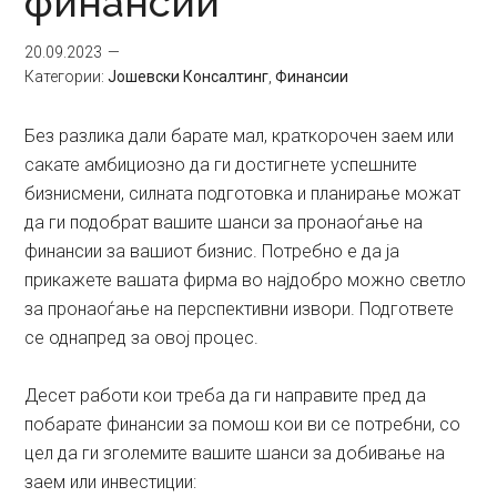
финансии
20.09.2023
Категории:
Јошевски Консалтинг
,
Финансии
Без разлика дали барате мал, краткорочен заем или
сакате амбициозно да ги достигнете успешните
бизнисмени, силната подготовка и планирање можат
да ги подобрат вашите шанси за пронаоѓање на
финансии за вашиот бизнис. Потребно е да ја
прикажете вашата фирма во најдобро можно светло
за пронаоѓање на перспективни извори. Подгответе
се однапред за овој процес.
Десет работи кои треба да ги направите пред да
побарате финансии за помош кои ви се потребни, со
цел да ги зголемите вашите шанси за добивање на
заем или инвестиции: