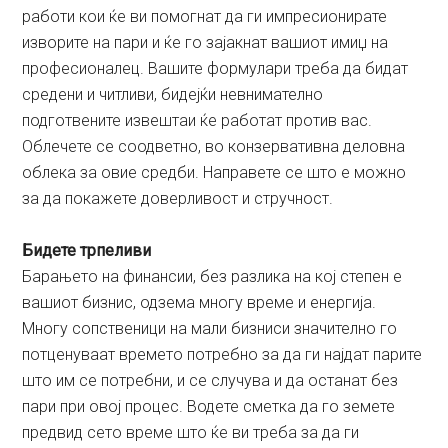
работи кои ќе ви помогнат да ги импресионирате
изворите на пари и ќе го зајакнат вашиот имиџ на
професионалец. Вашите формулари треба да бидат
средени и читливи, бидејќи невнимателно
подготвените извештаи ќе работат против вас.
Облечете се соодветно, во конзервативна деловна
облека за овие средби. Направете сe што е можно
за да покажете доверливост и стручност.
Бидете трпеливи
Барањето на финансии, без разлика на кој степен е
вашиот бизнис, одзема многу време и енергија.
Многу сопственици на мали бизниси значително го
потценуваат времето потребно за да ги најдат парите
што им се потребни, и се случува и да останат без
пари при овој процес. Водете сметка да го земете
предвид сето време што ќе ви треба за да ги