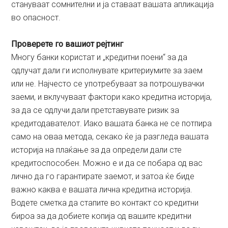
стануваат сомнителни и ја ставаат вашата апликација
во опасност.
Проверете го вашиот рејтинг
Многу банки користат и „кредитни поени“ за да
одлучат дали ги исполнувате критериумите за заем
или не. Најчесто се употребуваат за потрошувачки
заеми, и вклучуваат фактори како кредитна историја,
за да се одлучи дали претставувате ризик за
кредитодавателот. Иако вашата банка не се потпира
само на оваа метода, секако ќе ја разгледа вашата
историја на плаќање за да определи дали сте
кредитоспособен. Можно е и да се побара од вас
лично да го гарантирате заемот, и затоа ќе биде
важно каква е вашата лична кредитна историја.
Водете сметка да стапите во контакт со кредитни
бироа за да добиете копија од вашите кредитни