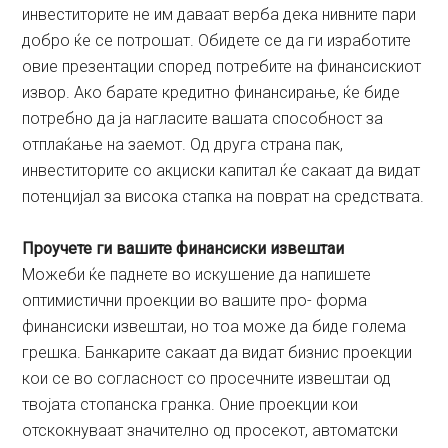
инвеститорите не им даваат верба дека нивните пари
добро ќе се потрошат. Обидете се да ги изработите
овие презентации според потребите на финансискиот
извор. Ако барате кредитно финансирање, ќе биде
потребно да ја нагласите вашата способност за
отплаќање на заемот. Од друга страна пак,
инвеститорите со акциски капитал ќе сакаат да видат
потенцијал за висока стапка на поврат на средствата.
Проучете ги вашите финансиски извештаи
Можеби ќе паднете во искушение да напишете
оптимистични проекции во вашите про- форма
финансиски извештаи, но тоа може да биде голема
грешка. Банкарите сакаат да видат бизнис проекции
кои се во согласност со просечните извештаи од
твојaта стопанска гранка. Оние проекции кои
отскокнуваат значително од просекот, автоматски