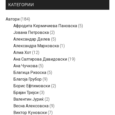
КАТЕГОРИИ
Автори
(184)
Aфродита Кермичиева Пановска
(5)
Јована Петровска
(2)
Александар Делев
(5)
Александра Марковска
(1)
Алма Хот
(12)
Ана Салтирова Давидовски
(19)
Ана Чучкова
(5)
Благица Ризоска
(5)
Благоја Грубор
(9)
Борис Ефтимовски
(2)
Брајан Трејси
(3)
Валентин Јуриќ
(2)
Весна Алексовска
(9)
Виктор Куновски
(7)