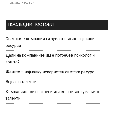
нешто?
Sidebar
ПОСЛЕДНИ ПОСТОВИ
Светските компании ги чуваат своите најскапи
ресурси
Дали на компаниите им е потребен психолог и
зошто?
Жените – најмалку искористен светски ресурс
Војна за таленти
Компаниите сè поагресивни во привлекувањето
таленти