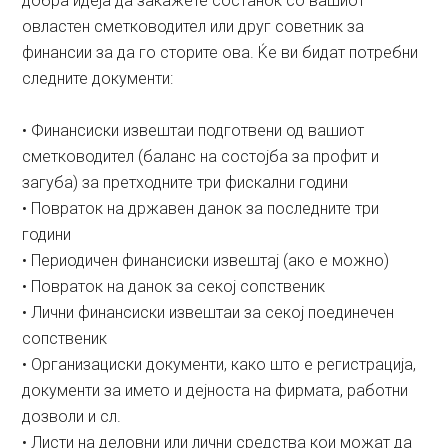
добра идеја да закажете состанок со вашиот
овластен сметководител или друг советник за
финансии за да го сторите ова. Ќе ви бидат потребни
следните документи:
• Финансиски извештаи подготвени од вашиот
сметководител (баланс на состојба за профит и
загуба) за претходните три фискални години
• Повраток на државен данок за последните три
години
• Периодичен финансиски извештај (ако е можно)
• Повраток на данок за секој сопственик
• Лични финансиски извештаи за секој поединечен
сопственик
• Организациски документи, како што е регистрација,
документи за името и дејноста на фирмата, работни
дозволи и сл.
• Листи на деловни или лични средства кои можат да