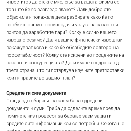
инвеститор да стекне мислење за вашата фирма со
тоа што ќе го разгледа планот? Дали добро сте
објасниле и покажале дека разбирате како ќе го
пробиете вашиот производ или услуга на пазарот и
притоа да заработите пари? Колку е силно вашето
извршно резиме? Дали вашите финансиски извештаи
покажуваат кога и како ќе обезбедите долгорочна
профитабилност? Колку сте искрени во проценките на
пазарот и конкуренцијата? Дали имате поддршка од
трета страна што ги потврдува клучните претпоставки
кои ги правите во вашиот план?
Средете ги сите документи
Стандардно барање на заем бара одредени
документи и суми. Треба да одделите време пред да
поминете низ процесот за барање заем за да ги
средите сите информации кои се потребни. Секогаш е