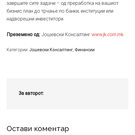
завршите сите задачи – од преработка на вашиот
бизнис план до трчање по банки, институции или
надворешни инвеститори.
Преземено од:
Јошевски Консалтинг
www.jk.com.mk
Категории:
Јошевски Консалтинг
,
Финансии
За авторот:
Reader
Остави коментар