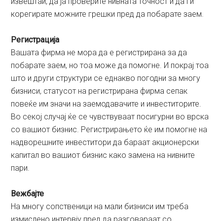
извештаи, да ја проверите нивната точност и да ги
корегирате можните грешки пред да побарате заем.
Регистрација
Вашата фирма не мора да е регистрирана за да
побарате заем, но тоа може да помогне. И покрај тоа
што и други структури се еднакво погодни за многу
бизниси, статусот на регистрирана фирма сепак
повеќе им значи на заемодавачите и инвеститорите.
Во секој случај ќе се чувствуваат посигурни во врска
со вашиот бизнис. Регистрирањето ќе им помогне на
надворешните инвеститори да бараат акциoнерски
капитал во вашиот бизнис како замена на нивните
пари.
Вежбајте
На многу сопственици на мали бизниси им треба
измислено интервју пред да разговараат со