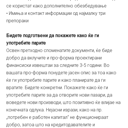
се користат како дополнително обезбедување
• Имиња и контакт информации од најмалку три
препораки
Бидете подготвени да покажете како ќе ги
употребите парите
Освен претходно споменатите документи, ќе биде
добро да вклучите и про-форма проектирани
финансиски извештаи за следните 3-5 години. Во
вашата про-форма понудете јасен опис за тоа како
ќе ги употребите парите и како планирате да ги
вратите. Бидете конкретни. Покажете како ќе ги
употребите парите за да отворите нови пазари, да
воведете нови производи, што позитивно ќе влијае на
конечната одлука. Нејасни изрази, како на пр.
„потребен е работен капитал“ не функционираат
добро, затоа што на кредитодавателите и