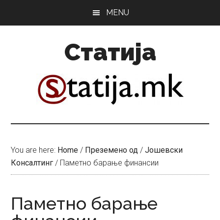
Skip
Skip
MENU
to
to
main
primary
Статија
content
sidebar
You are here:
Home
/
Преземено од
/
Јошевски
Консалтинг
/
Паметно барање финансии
Паметно барање