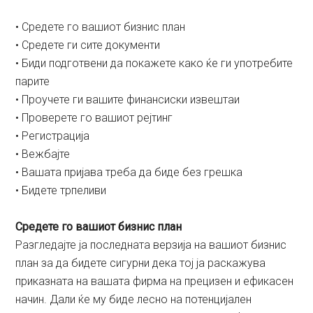
• Средете го вашиот бизнис план
• Средете ги сите документи
• Биди подготвени да покажете како ќе ги употребите
парите
• Проучете ги вашите финансиски извештаи
• Проверете го вашиот рејтинг
• Регистрација
• Вежбајте
• Вашата пријава треба да биде без грешка
• Бидете трпеливи
Средете го вашиот бизнис план
Разгледајте ја последната верзија на вашиот бизнис
план за да бидете сигурни дека тој ја раскажува
приказната на вашата фирма на прецизен и ефикасен
начин. Дали ќе му биде лесно на потенцијален