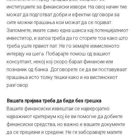
институциите за финансиски извори. На овој начин тие
можат да подготват добри и ефектни одговори за
сите можни прашања кои можат да се појават.
Запомнете, имате само една шанса кај потенцијалниот
инвеститор, и затоа треба да го сторите тоа како што
треба уште првиот пат. Не го земајте измисленото
интервју на шега. Побарајте помош од вашиот
консултант, некој кој скоро барал финансии или
познаник од банка. Договорете се да ви поставуваат
прашања исто толку тешки како и на вистинскиот
разговор.
Вашата пријава треба да биде без грешка
Вашите финансиски извештаи се најверојатно
најважниот критериум кој ќе ви помогне да добиете
финансиски средства, но важно е вашите документи
да се прецизни и средени. Не ги заборавајте малите