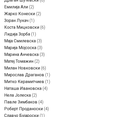
Драган Шутевски
(6)
Емилија Али
(2)
Жарко Конески
(2)
Зоран Лукач
(1)
Коста Мицковски
(6)
Лидија Зорба
(1)
Маја Смилевска
(3)
Марија Мојсоска
(3)
Марина Анчевска
(3)
Матеј Томажин
(2)
Милан Новковски
(6)
Мирослав Драганов
(1)
Митко Керамитчиев
(1)
Наташа Ивановска
(4)
Нела Јолеска
(2)
Павле Зимбаков
(4)
Роберт Проданоски
(4)
Славчо Бујароски
(1)