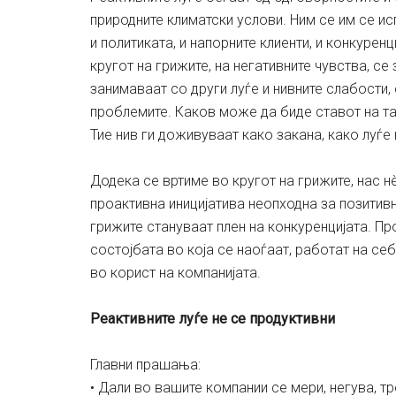
природните климатски услови. Ним сe им се ис
и политиката, и напорните клиенти, и конкурен
кругот на грижите, на негативните чувства, се
занимаваат со други луѓе и нивните слабости
проблемите. Каков може да биде ставот на та
Тие нив ги доживуваат како закана, како луѓе
Додека се вртиме во кругот на грижите, нас н
проактивна иницијатива неопходна за позитивн
грижите стануваат плен на конкуренцијата. Пр
состојбата во која се наоѓаат, работат на себе
во корист на компанијата.
Реактивните луѓе не се продуктивни
Главни прашања:
• Дали во вашите компании се мери, негува, т