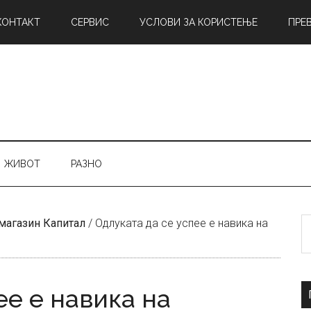
КОНТАКТ
СЕРВИС
УСЛОВИ ЗА КОРИСТЕЊЕ
ПРЕ
ЖИВОТ
РАЗНО
Б
магазин Капитал
/
Одлуката да се успее е навика на
н
ее е навика на