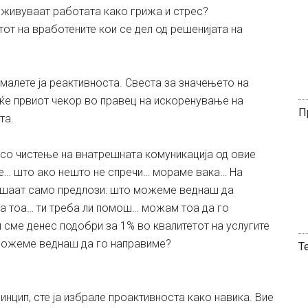
оживуваат работата како грижа и стрес?
от на вработените кои се дел од решенијата на
амалете ја реактивноста. Свеста за значењето на
еќе првиот чекор во правец на искоренување на
П
та.
 со чистење на внатрешната комуникација од овие
е… што ако нешто не спречи… мораме вака… На
лушаат само предлози: што можеме веднаш да
 за тоа… ти треба ли помош… можам тоа да го
сме денес подобри за 1% во квалитетот на услугите
 можеме веднаш да го направиме?
Т
нцип, сте ја избрале проактивноста како навика. Вие