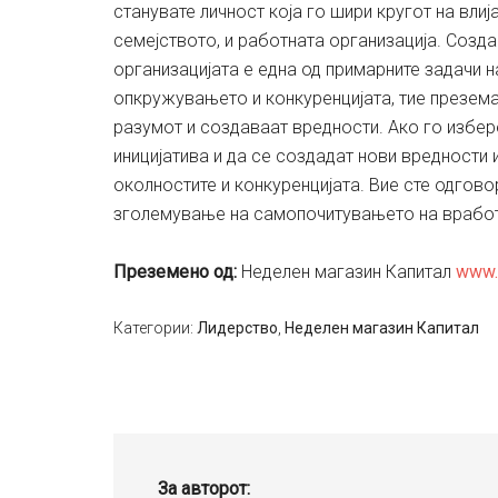
станувате личност која го шири кругот на влија
семејството, и работната организација. Созд
организацијата е една од примарните задачи н
опкружувањето и конкуренцијата, тие преземаа
разумот и создаваат вредности. Ако го избер
иницијатива и да се создадат нови вредности 
околностите и конкуренцијата. Вие сте одгово
зголемување на самопочитувањето на вработе
Преземено од:
Неделен магазин Капитал
www.
Категории:
Лидерство
,
Неделен магазин Капитал
За авторот: