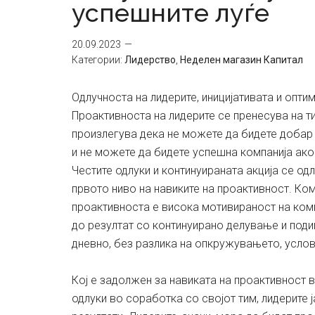
успешните луѓе
20.09.2023
Категории:
Лидерство
,
Неделен магазин Капитал
Одлучноста на лидерите, иницијативата и опти
Проактивноста на лидерите се пренесува на т
произлегува дека не можете да бидете добар 
и не можете да бидете успешна компанија ако
Честите одлуки и континуираната акција се одл
првото ниво на навиките на проактивност. Ко
проактивноста е висока мотивираност на комп
до резултат со континуирано делување и поди
дневно, без разлика на опкружувањето, услови
Кој е задолжен за навиката на проактивност 
одлуки во соработка со својот тим, лидерите 