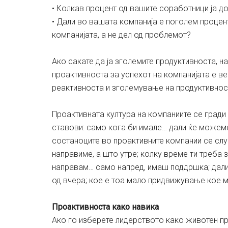
• Колкав процент од вашите соработници ја д
• Дали во вашата компанија е поголем процент
компанијата, а не дел од проблемот?
Ако сакате да ја зголемите продуктивноста, н
проактивноста за успехот на компанијата е в
реактивноста и зголемување на продуктивнос
Проактивната култура на компаниите се гради
ставови: само кога би имале… дали ќе можем
состаноците во проактивните компании се с
направиме, а што утре; колку време ти треба
направам… само напред, имаш поддршка; дали 
од вчера; кое е тоа мало придвижување кое
Проактивноста како навика
Ако го изберете лидерството како животен при