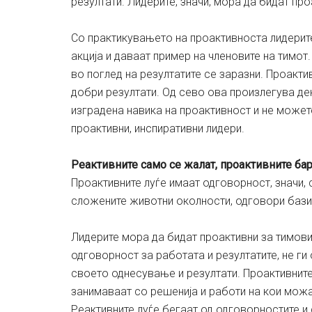
резултати. Лидерите, значи, мора да бидат пр
Со практикувањето на проактивноста лидерите
акција и даваат пример на членовите на тимот
во поглед на резултатите се заразни. Проакти
добри резултати. Од сево ова произлегува де
изградена навика на проактивност и не может
проактивни, инспиративни лидери.
Реактивните само се жалат, проактивните ба
Проактивните луѓе имаат одговорност, значи,
сложените животни околности, одговори базир
Лидерите мора да бидат проактивни за тимови
одговорност за работата и резултатите, не ги 
своето однесување и резултати. Проактивните 
занимаваат со решенија и работи на кои можат 
Реактивните луѓе бегаат од одговорностите и 