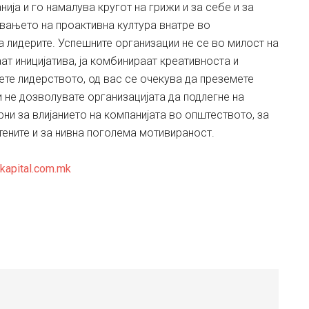
нија и го намалува кругот на грижи и за себе и за
авањето на проактивна култура внатре во
а лидерите. Успешните организации не се во милост на
т иницијатива, ја комбинираат креативноста и
ете лидерството, од вас се очекува да преземете
и не дозволувате организацијата да подлегне на
рни за влијанието на компанијата во општеството, за
ните и за нивна поголема мотивираност.
kapital.com.mk