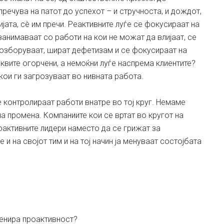
пречува на патот до успехот – и стручноста, и дождот,
цијата, сè им пречи. Реактивните луѓе се фокусираат на
 занимаваат со работи на кои не можат да влијаат, се
, озборуваат, шират дефетизам и се фокусираат на
квите огорчени, а немоќни луѓе наспрема клиентите?
 кои ги загрозуваат во нивната работа.
è контролираат работи внатре во тој круг. Немаме
а промена. Компаниите кои се вртат во кругот на
оактивните лидери наместо да се грижат за
 и на својот тим и на тој начин ја менуваат состојбата
ренира проактивност?