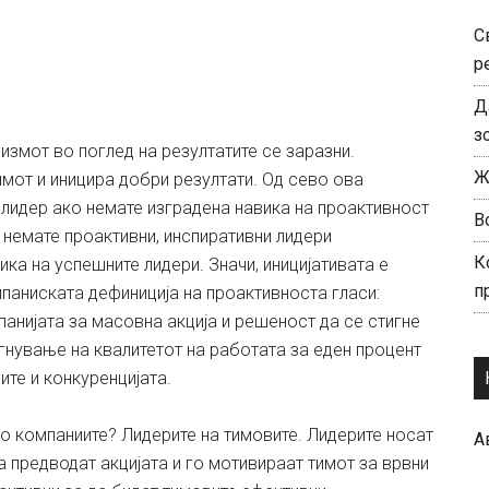
С
р
Д
з
мизмот во поглед на резултатите се заразни.
Ж
имот и иницира добри резултати. Од сево ова
лидер ако немате изградена навика на проактивност
В
 немате проактивни, инспиративни лидери
К
ика на успешните лидери. Значи, иницијативата е
п
мпаниската дефиниција на проактивноста гласи:
анијата за масовна акција и решеност да се стигне
гнување на квалитетот на работата за еден процент
те и конкуренцијата.
во компаниите? Лидерите на тимовите. Лидерите носат
А
ја предводат акцијата и го мотивираат тимот за врвни