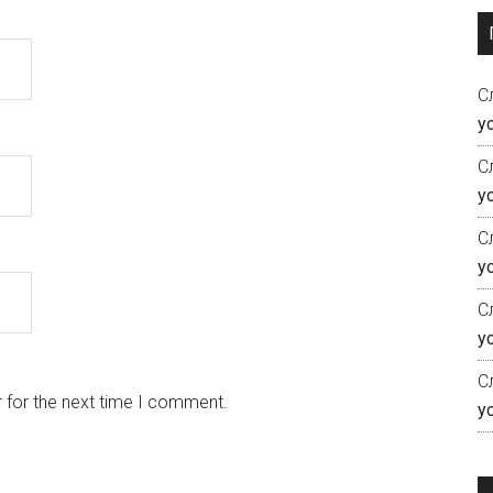
С
у
С
у
С
у
С
у
С
 for the next time I comment.
у