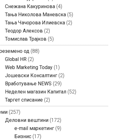
Снежана Какуринова
(4)
Тања Николова Маневска
(5)
Тања Чачорова Илиевска
(2)
Теодор Алексов
(2)
Томислав Трајков
(5)
реземено од
(88)
Global HR
(2)
Web Marketing Today
(1)
Јошевски Консалтинг
(2)
Вработување NEWS
(29)
Неделен магазин Капитал
(52)
Таргет списание
(2)
еми
(257)
Деловни вештини
(172)
e-mail маркетинг
(9)
Бизнис
(17)