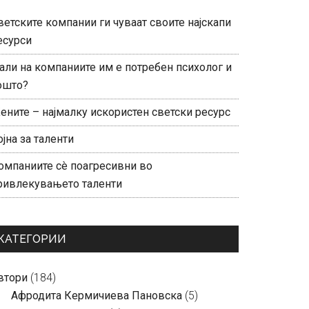
ветските компании ги чуваат своите најскапи
есурси
али на компаниите им е потребен психолог и
ошто?
ените – најмалку искористен светски ресурс
ојна за таленти
омпаниите сè поагресивни во
ривлекувањето таленти
КАТЕГОРИИ
втори
(184)
Aфродита Кермичиева Пановска
(5)