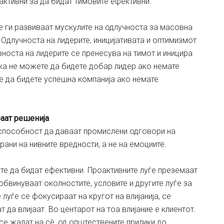
оактивни за да бидат тимовите ефективни.
 ги развиваат мускулите на одлучноста за масовна
. Одлучноста на лидерите, иницијативата и оптимизмот
вноста на лидерите се пренесува на тимот и иницира
ка не можете да бидете добар лидер ако немате
е да бидете успешна компанија ако немате
раат решенија
 способност да даваат промислени одговори на
ани на нивните вредности, а не на емоциите.
те да бидат ефективни. Проактивните луѓе преземаат
обвинуваат околностите, условите и другите луѓе за
луѓе се фокусираат на кругот на влијанија, се
да влијаат. Во центарот на тоа влијание е клиентот.
се жалат на сè, од општествените прилики до