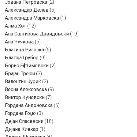
Јована Петровска
(2)
Александар Делев
(5)
Александра Марковска
(1)
Алма Хот
(12)
Ана Салтирова Давидовски
(19)
Ана Чучкова
(5)
Благица Ризоска
(5)
Благоја Грубор
(9)
Борис Ефтимовски
(2)
Брајан Трејси
(3)
Валентин Јуриќ
(2)
Весна Алексовска
(9)
Виктор Куновски
(7)
Гордана Андоновска
(6)
Гордана Гоџо
(3)
Дејан Спасевски
(18)
Дијана Клекар
(1)