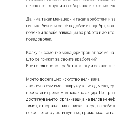
секако конструктивно обврзана и искористен
Да, има такви менаџери и такви вработени и з
нивните бизниси се сè подобри и подобри, зош
повеќе и повеќе апликации за работа и зошто 
позадоволни.
Колку ли само тие менаџери трошат време на 
што се грижат за своите вработени?
Еве го одговорот: работат многу и секако мн
Моето досегашно искуство вели вака.
Јас лично сум имал опкружување од менаџер ко
вработени превземал некаква акција. Пр. Тра
достигнувањето, организација на деловен не
тимот, отворање шише виски на крај на рабо
некое негово достигнување, промовирање на 