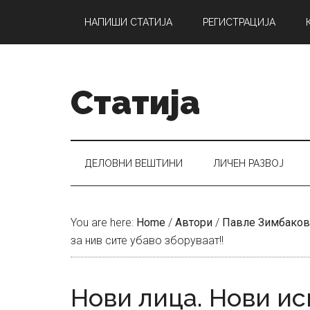
Skip
Skip
Skip
НАПИШИ СТАТИЈА
РЕГИСТРАЦИЈА
to
to
to
main
secondary
primary
content
menu
sidebar
Статија
ДЕЛОВНИ ВЕШТИНИ
ЛИЧЕН РАЗВОЈ
You are here:
Home
/
Автори
/
Павле Зимбаков
за нив сите убаво зборуваат!!
Нови лица. Нови иск