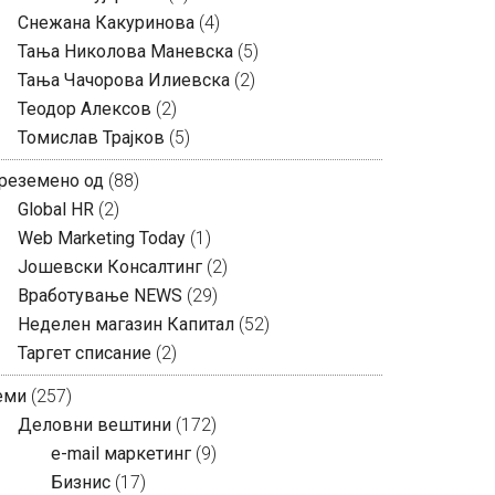
Снежана Какуринова
(4)
Тања Николова Маневска
(5)
Тања Чачорова Илиевска
(2)
Теодор Алексов
(2)
Томислав Трајков
(5)
реземено од
(88)
Global HR
(2)
Web Marketing Today
(1)
Јошевски Консалтинг
(2)
Вработување NEWS
(29)
Неделен магазин Капитал
(52)
Таргет списание
(2)
еми
(257)
Деловни вештини
(172)
e-mail маркетинг
(9)
Бизнис
(17)