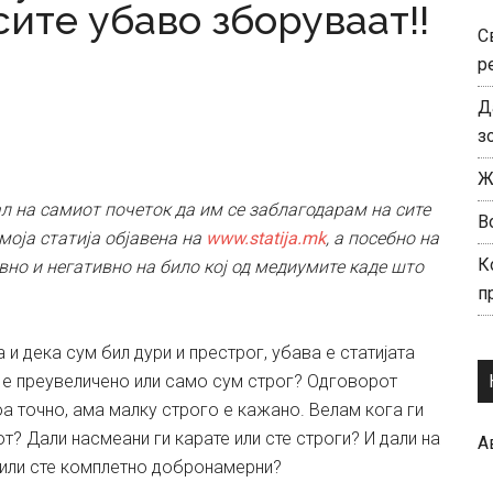
сите убаво зборуваат!!
С
р
Д
з
Ж
ал на самиот почеток да им се заблагодарам на сите
В
 моја статија објавена на
www.statija.mk
, а посебно на
К
вно и негативно на било кој од медиумите каде што
п
 и дека сум бил дури и престрог, убава е статијата
 е преувеличено или само сум строг? Одговорот
тоа точно, ама малку строго е кажано. Велам кога ги
т? Дали насмеани ги карате или сте строги? И дали на
А
а или сте комплетно добронамерни?