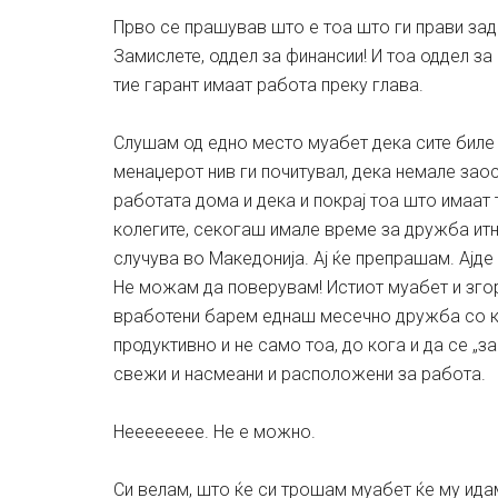
Прво се прашував што е тоа што ги прави за
Замислете, оддел за финансии! И тоа оддел з
тие гарант имаат работа преку глава.
Слушам од едно место муабет дека сите биле 
менаџерот нив ги почитувал, дека немале заос
работата дома и дека и покрај тоа што имаат
колегите, секогаш имале време за дружба итн
случува во Македонија. Ај ќе препрашам. Ајд
Не можам да поверувам! Истиот муабет и зго
вработени барем еднаш месечно дружба со к
продуктивно и не само тоа, до кога и да се „з
свежи и насмеани и расположени за работа.
Нееееееее. Не е можно.
Си велам, што ќе си трошам муабет ќе му идам 