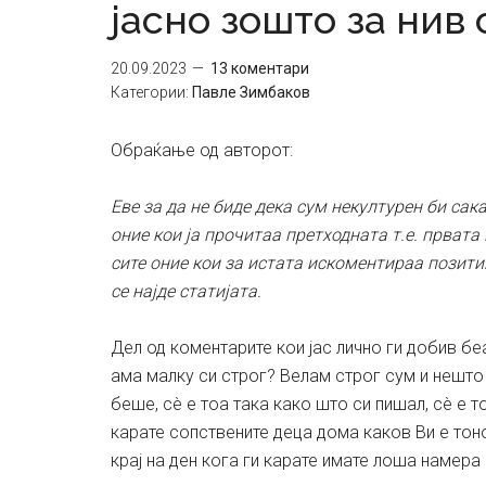
јасно зошто за нив 
20.09.2023
13 коментари
Категории:
Павле Зимбаков
Обраќање од авторот:
Еве за да не биде дека сум некултурен би сак
оние кои ја прочитаа претходната т.е. првата
сите оние кои за истата искоментираа позити
се најде статијата.
Дел од коментарите кои јас лично ги добив беа
ама малку си строг? Велам строг сум и нешто
беше, сè е тоа така како што си пишал, сè е 
карате сопствените деца дома каков Ви е тоно
крај на ден кога ги карате имате лоша намер