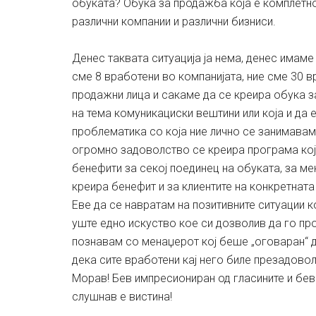
обуката? Обука за продажба која е комплетно
различни компании и различни бизниси.
Денес таквата ситуација ја нема, денес имаме 
сме 8 вработени во компанијата, ние сме 30 в
продажни лица и сакаме да се креира обука за
на тема комуникациски вештини или која и да 
проблематика со која ние лично се занимавам
огромно задоволство се креира програма која
бенефити за секој поединец на обуката, за ме
креира бенефит и за клиентите на конкретната
Еве да се навратам на позитивните ситуации 
уште едно искуство кое си дозволив да го пр
познавам со менаџерот кој беше „оговаран“ 
дека сите вработени кај него биле презадово
Морав! Бев импресиониран од гласините и бев
слушнав е вистина!