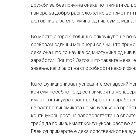
дружби за без причина онака поттикнати од 
намера за добро расположение во тимот итн ит
дел од нив а за многумина од нив сум слушнал
Во моето скоро 4 годишно опкружување во с
среќавам одлични менаџери од чии што пример
дека она што го научив од многумина од нив в
заработил. Зошто? Затоа што таквите менаџе
знаење, капиталот на способности како и фин
Како функционираат успешните менаџери? Неко
кои сум посебно горд се примери на менаџери
имаат континуиран раст во бројот на вработени
не раст во динамиката на менување на вработе
континуиран раст на задоволството на своите 
треба да го има, имаат континуиран раст во 
Еден од примерите е дека сопственикот на едн