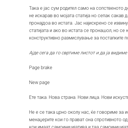
Така е јас сум родител само на сопственото д
не искарав во мојата статија но сепак сакав 
пронајдоа во истата. Јас најискрено се извину
статијата и ако во истата се пронашол, но се
конструктивно размислување за постапките 
Ајде сега да го свртиме листот и да ја види
Page brake
New page
Ете така. Нова страна. Нови лица. Нови искуст
Не е се така црно околу нас, ќе говориме за 
менаџерите кои го прават она спротивното од 
кои имаат самоиницијатива и таа самоиниција