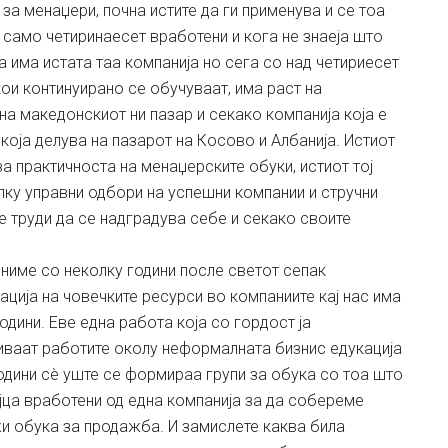
за менаџери, почна истите да ги применува и се тоа
само четиринаесет вработени и кога не знаеја што
а има истата таа компанија но сега со над четириесет
ои континуирано се обучуваат, има раст на
на македонскиот ни пазар и секако компанија која е
 која делува на пазарот на Косово и Албанија. Истиот
а практичноста на менаџерските обуки, истиот тој
лку управни одбори на успешни компании и стручни
се труди да се надградува себе и секако своите
цниме со неколку години после светот сепак
ција на човечките ресурси во компаниите кај нас има
одини. Еве една работа која со гордост ја
иваат работите околу неформалната бизнис едукација
години сè уште се формираа групи за обука со тоа што
ојца вработени од една компанија за да собереме
жи обука за продажба. И замислете каква била