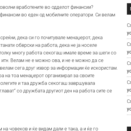
доволни вработените во одделот финансии?
а финансии во еден од мобилните оператори. Си велам
С
у
среќни, дека си го почитувале менаџерот, дека
С
танати обврски на работа, дека не ја носеле
у
 толку многу работа секогаш имале време за шеги со
 итн. Велам не е можно ова, и не е можно да се
С
е велам сега друг извор за информации ќе искористам.
у
ра на тоа менаџерот организирал за своите
С
олегите и таа дружба секогаш завршувала
у
аглават“ со дружбата другиот ден на работа сите се
С
у
на човеков и ќе видам дали е така, а и ќе го