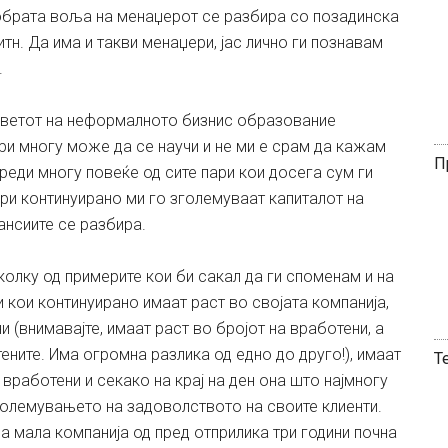
добрата воља на менаџерот се разбира со позадинска
н. Да има и такви менаџери, јас лично ги познавам
.
ветот на неформалното бизнис образование
и многу може да се научи и не ми е срам да кажам
П
реди многу повеќе од сите пари кои досега сум ги
ри континуирано ми го зголемуваат капиталот на
ансиите се разбира.
лку од примерите кои би сакал да ги споменам и на
 кои континуирано имаат раст во својата компанија,
 (внимавајте, имаат раст во бројот на вработени, а
ните. Има огромна разлика од едно до друго!), имаат
Т
вработени и секако на крај на ден она што најмногу
зголемувањето на задоволството на своите клиенти.
а мала компанија од пред отприлика три години почна