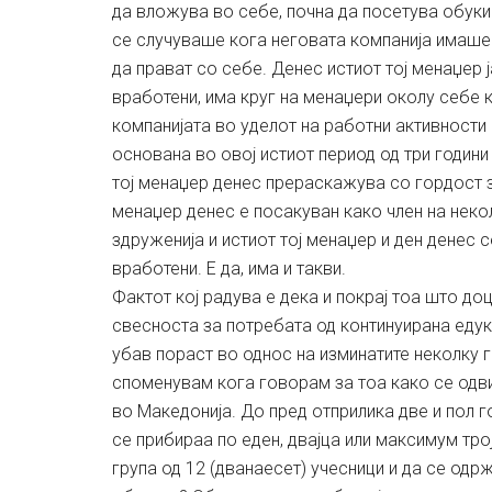
да вложува во себе, почна да посетува обуки 
се случуваше кога неговата компанија имаше 
да прават со себе. Денес истиот тој менаџер ј
вработени, има круг на менаџери околу себе к
компанијата во уделот на работни активности 
основана во овој истиот период од три години
тој менаџер денес прераскажува со гордост з
менаџер денес е посакуван како член на неко
здруженија и истиот тој менаџер и ден денес 
вработени. Е да, има и такви.
Фактот кој радува е дека и покрај тоа што до
свесноста за потребата од континуирана едука
убав пораст во однос на изминатите неколку г
споменувам кога говорам за тоа како се одв
во Македонија. До пред отприлика две и пол 
се прибираа по еден, двајца или максимум тр
група од 12 (дванаесет) учесници и да се одр