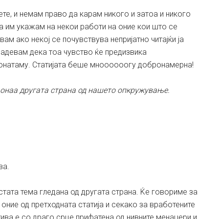
ете, и немам право да карам никого и затоа и никого
да им укажам на некои работи на оние кои што се
вам ако некој се почувствува непријатно читајќи ја
 надевам дека тоа чувство ќе предизвика
понатаму. Статијата беше мноооооогу добронамерна!
ме онаа другата страна од нашето опкружување.
ва.
истата тема гледана од другата страна. Ќе говориме за
оние од претходната статија и секако за вработените
тива е со драго срце прифатена од нивните менаџери и