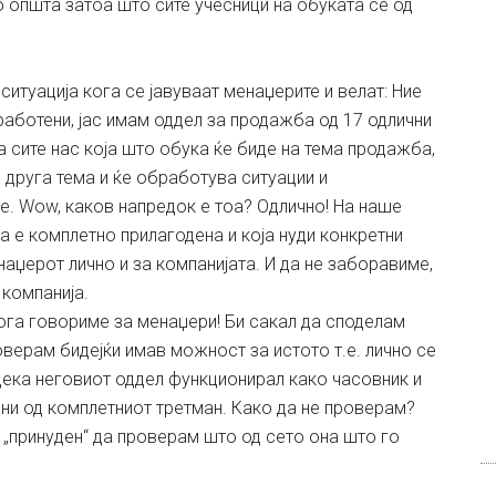
 општа затоа што сите учесници на обуката се од
ситуација кога се јавуваат менаџерите и велат: Ние
работени, јас имам оддел за продажба од 17 одлични
 сите нас која што обука ќе биде на тема продажба,
е друга тема и ќе обработува ситуации и
е. Wow, каков напредок е тоа? Одлично! На наше
 е комплетно прилагодена и која нуди конкретни
наџерот лично и за компанијата. И да не заборавиме,
 компанија.
кога говориме за менаџери! Би сакал да споделам
оверам бидејќи имав можност за истото т.е. лично се
дека неговиот оддел функционирал како часовник и
лни од комплетниот третман. Како да не проверам?
 „принуден“ да проверам што од сето она што го