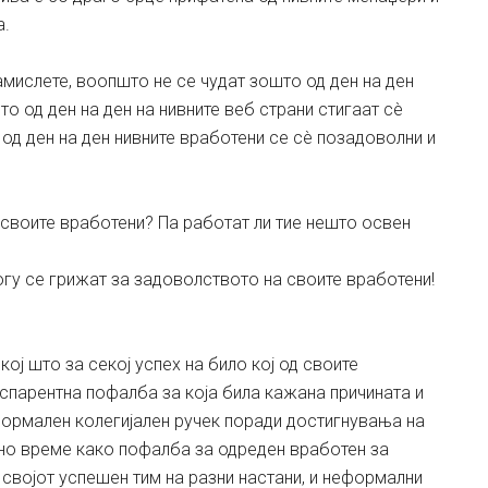
а.
амислете, воопшто не се чудат зошто од ден на ден
то од ден на ден на нивните веб страни стигаат сè
од ден на ден нивните вработени се сè позадоволни и
своите вработени? Па работат ли тие нешто освен
огу се грижат за задоволството на своите вработени!
ј што за секој успех на било кој од своите
нспарентна пофалба за која била кажана причината и
формален колегијален ручек поради достигнувања на
тно време како пофалба за одреден вработен за
својот успешен тим на разни настани, и неформални