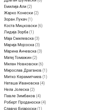
Драган Шутевски
(6)
Емилија Али
(2)
Жарко Конески
(2)
Зоран Лукач
(1)
Коста Мицковски
(6)
Лидија Зорба
(1)
Маја Смилевска
(3)
Марија Мојсоска
(3)
Марина Анчевска
(3)
Матеј Томажин
(2)
Милан Новковски
(6)
Мирослав Драганов
(1)
Митко Керамитчиев
(1)
Наташа Ивановска
(4)
Нела Јолеска
(2)
Павле Зимбаков
(4)
Роберт Проданоски
(4)
Славчо Бујароски
(1)