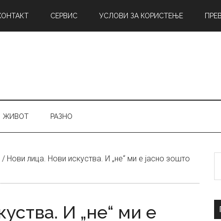
КОНТАКТ
СЕРВИС
УСЛОВИ ЗА КОРИСТЕЊЕ
ПРЕ
ЖИВОТ
РАЗНО
Б
/
Нови лица. Нови искуства. И „не“ ми е јасно зошто
н
уства. И „не“ ми е