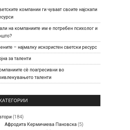
ветските компании ги чуваат своите најскапи
есурси
али на компаниите им е потребен психолог и
ошто?
ените – најмалку искористен светски ресурс
ојна за таленти
омпаниите сè поагресивни во
ривлекувањето таленти
КАТЕГОРИИ
втори
(184)
Aфродита Кермичиева Пановска
(5)