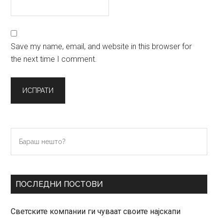
Save my name, email, and website in this browser for
the next time I comment.
Primary
Бараш
нешто?
Sidebar
ПОСЛЕДНИ ПОСТОВИ
Светските компании ги чуваат своите најскапи