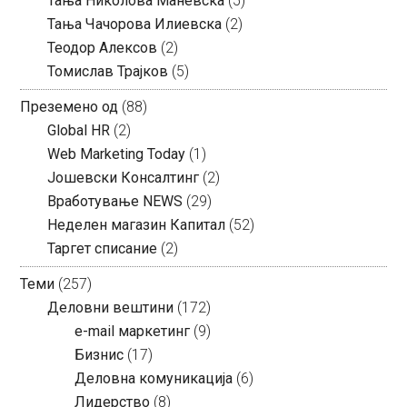
Тања Николова Маневска
(5)
Тања Чачорова Илиевска
(2)
Теодор Алексов
(2)
Томислав Трајков
(5)
Преземено од
(88)
Global HR
(2)
Web Marketing Today
(1)
Јошевски Консалтинг
(2)
Вработување NEWS
(29)
Неделен магазин Капитал
(52)
Таргет списание
(2)
Теми
(257)
Деловни вештини
(172)
e-mail маркетинг
(9)
Бизнис
(17)
Деловна комуникација
(6)
Лидерство
(8)