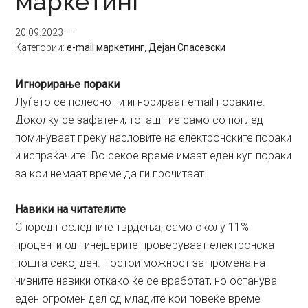
маркетинг
20.09.2023
Категории:
e-mail маркетинг
,
Дејан Спасевски
Игнорирање пораки
Луѓето се полесно ги игнорираат email пораките.
Доколку се зафатени, тогаш тие само со поглед
поминуваат преку насловите на електронските пораки
и испраќачите. Во секое време имаат еден куп пораки
за кои немаат време да ги прочитаат.
Навики на читателите
Според последните тврдења, само околу 11%
проценти од тинејџерите проверуваат електронска
пошта секој ден. Постои можност за промена на
нивните навики откако ќе се вработат, но останува
еден огромен дел од младите кои повеќе време