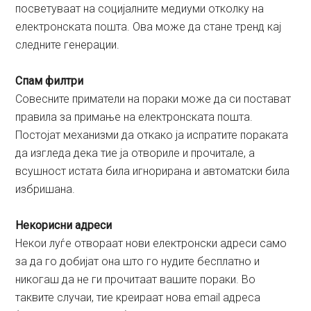
посветуваат на социјалните медиуми отколку на
електронската пошта. Ова може да стане тренд кај
следните генерации.
Спам филтри
Совесните приматели на пораки може да си постават
правила за примање на електронската пошта.
Постојат механизми да откако ја испратите пораката
да изгледа дека тие ја отвориле и прочитале, а
всушност истата била игнорирана и автоматски била
избришана.
Некорисни адреси
Некои луѓе отвораат нови електронски адреси само
за да го добијат она што го нудите бесплатно и
никогаш да не ги прочитаат вашите пораки. Во
таквите случаи, тие креираат нова email адреса