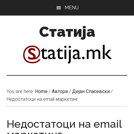
Skip
Skip
MENU
to
to
main
primary
Статија
content
sidebar
You are here:
Home
/
Автори
/
Дејан Спасевски
/
Недостатоци на email маркетинг
Недостатоци на email