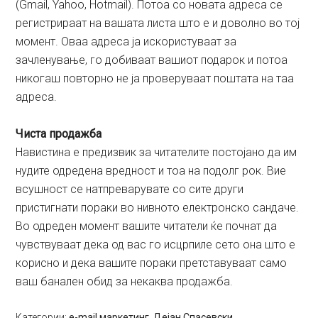
(Gmail, Yahoo, Hotmail). Потоа со новата адреса се
регистрираат на вашата листа што е и доволно во тој
момент. Оваа адреса ја искористуваат за
зачленување, го добиваат вашиот подарок и потоа
никогаш повторно не ја проверуваат поштата на таа
адреса.
Чиста продажба
Навистина е предизвик за читателите постојано да им
нудите одредена вредност и тоа на подолг рок. Вие
всушност се натпреварувате со сите други
пристигнати пораки во нивното електронско сандаче.
Во одреден момент вашите читатели ќе почнат да
чувствуваат дека од вас го исцрпиле сето она што е
корисно и дека вашите пораки претставуваат само
ваш банален обид за некаква продажба.
Категории:
e-mail маркетинг
,
Дејан Спасевски