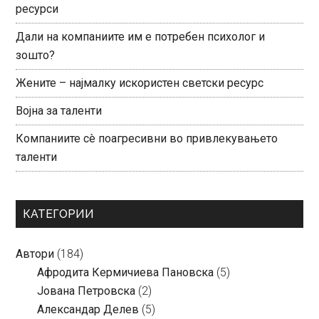
ресурси
Дали на компаниите им е потребен психолог и
зошто?
Жените – најмалку искористен светски ресурс
Војна за таленти
Компаниите сè поагресивни во привлекувањето
таленти
КАТЕГОРИИ
Автори
(184)
Aфродита Кермичиева Пановска
(5)
Јована Петровска
(2)
Александар Делев
(5)