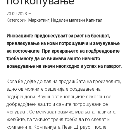
поткопување
20.09.2023
Категории:
Маркетинг
,
Неделен магазин Капитал
Иновациите придонесуваат за раст на брендот,
привлекување на нови потрошувачи и зачувување
на постоечките. При креирањето на подбрендовите
треба многу да се внимава зашто нивното
воведување не значи неопходно и успех на пазарот.
Кога ќе дојде до пад на продажбата на производите,
едно од можните решенија е создавање на
подбрендови. Всушност иновациите секогаш се
добредојдени зашто и самите потрошувачи се
менуваат. Се менуваат размислувањата, навиките,
желбите, па таквиот тренд треба да го следат и
компаниите. Компанијата Леви Штраус., после