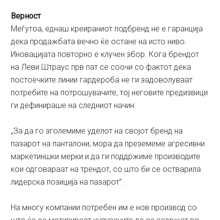
Верност
Меѓутоа, еднаш креираниот подбренд не е гаранција
дека продажбата вечно ќе остане на исто ниво.
Иновацијата повторно е клучен збор. Кога брендот
на Леви Штраус прв пат се соочи со фактот дека
постоечките линии гардероба не ги задоволуваат
потребите на потрошувачите, тој неговите предизвици
ги дефинираше на следниот начин:
„За да го зголемиме уделот на својот бренд на
пазарот на панталони, мора да преземеме агресивни
маркетиншки мерки и да ги поддржиме производите
кои одговараат на трендот, со што би се остварила
лидерска позиција на пазарот”.
На многу компании потребен им е нов производ со