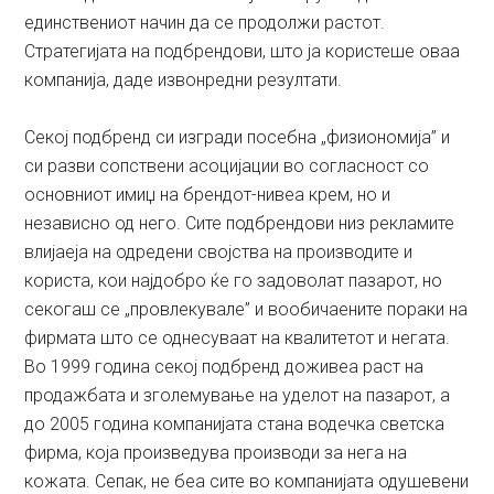
единствениот начин да се продолжи растот.
Стратегијата на подбрендови, што ја користеше оваа
компанија, даде извонредни резултати.
Секој подбренд си изгради посебна „физиономија” и
си разви сопствени асоцијации во согласност со
основниот имиџ на брендот-нивеа крем, но и
независно од него. Сите подбрендови низ рекламите
влијаеја на одредени својства на производите и
користа, кои најдобро ќе го задоволат пазарот, но
секогаш се „провлекувале” и вообичаените пораки на
фирмата што се однесуваат на квалитетот и негата.
Во 1999 година секој подбренд доживеа раст на
продажбата и зголемување на уделот на пазарот, а
до 2005 година компанијата стана водечка светска
фирма, која произведува производи за нега на
кожата. Сепак, не беа сите во компанијата одушевени