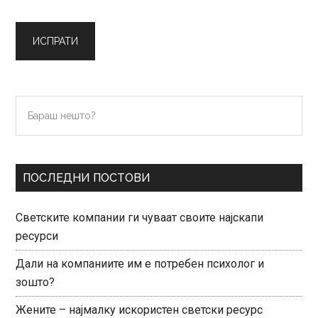
Primary
Бараш
нешто?
Sidebar
ПОСЛЕДНИ ПОСТОВИ
Светските компании ги чуваат своите најскапи
ресурси
Дали на компаниите им е потребен психолог и
зошто?
Жените – најмалку искористен светски ресурс