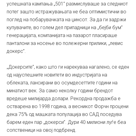
успешната кампања „501” размислуваше за следниот
потег зашто истражувањата не беа оптимистични во
поглед на побарувачката на џинсот. За да ги задржи
купувачите, во голем дел припадници на „бејби бум”
генерацијата, компанијата на пазарот пласираше
панталони за носење во полежерни прилики, „левис
докерс”.
„Докерсите”, како што ги нарекуваа нагалено, се еден
од најуспешните новитети во индустријата на
облеката, лансирани во осумдесеттите години на
минатиот век. За само неколку години брендот
вредеше милијарда долари. Рекордна продажба е
остварена во 1998 година, а весникот Форчн процени
дека 75% од машката популација во САД поседува
барем еден пар „докерси”. Дури 40 милиони луѓе беа
сопственици на овој подбренд.