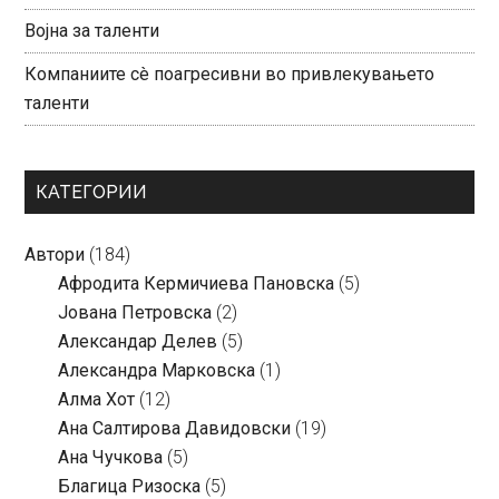
Војна за таленти
Компаниите сè поагресивни во привлекувањето
таленти
КАТЕГОРИИ
Автори
(184)
Aфродита Кермичиева Пановска
(5)
Јована Петровска
(2)
Александар Делев
(5)
Александра Марковска
(1)
Алма Хот
(12)
Ана Салтирова Давидовски
(19)
Ана Чучкова
(5)
Благица Ризоска
(5)