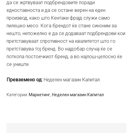
да се жртвуваат подбрендовите поради
едноставноста и да се остане верен на еден
производ, како што Кентаки фрајд служи само
пилешко месо. Кога брендот ќе стане синоним за
нешто, непожелно е да се додаваат подбрендови кои
претставуваат спротивност на квалитетот што го
претставува тој бренд. Во најдобар случај ќе се
поткопа постоечкиот бренд, а во најлош-целосно ќе
се уништи.
Превземено од:
Неделен магазин Капитал.
Категории:
Маркетинг
,
Неделен магазин Капитал