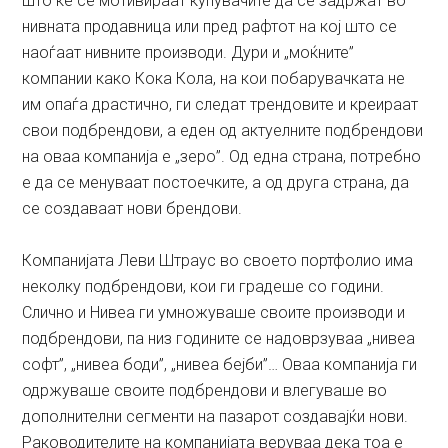
што ќе се мотивираат купувачите да се задржат во
нивната продавница или пред рафтот на кој што се
наоѓаат нивните производи. Дури и „моќните”
компании како Кока Кола, на кои побарувачката не
им опаѓа драстично, ги следат трендовите и креираат
свои подбрендови, а еден од актуелните подбрендови
на оваа компанија е „зеро”. Од една страна, потребно
е да се менуваат постоечките, а од друга страна, да
се создаваат нови брендови.
Компанијата Леви Штраус во своето портфолио има
неколку подбрендови, кои ги градеше со години.
Слично и Нивеа ги умножуваше своите производи и
подбрендови, па низ годините се надоврзуваа „нивеа
софт”, „нивеа боди”, „нивеа бејби”… Оваа компанија ги
одржуваше своите подбрендови и влегуваше во
дополнителни сегменти на пазарот создавајќи нови.
Раководителите на компанијата веруваа дека тоа е