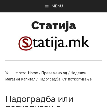
Skip
Skip
MENU
to
to
main
primary
Статија
content
sidebar
You are here:
Home
/
Преземено од
/
Неделен
магазин Капитал
/
Надоградба или поткопување
Надоградба или