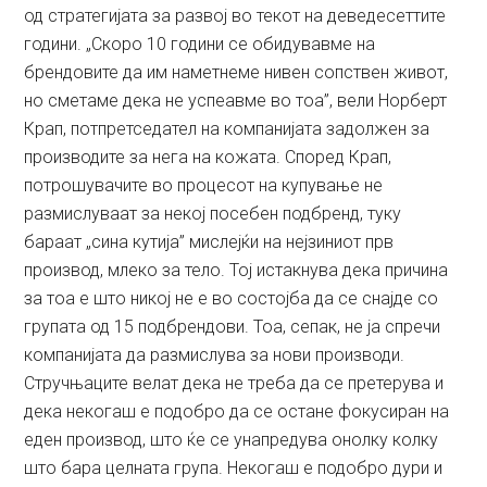
од стратегијата за развој во текот на деведесеттите
години. „Скоро 10 години се обидувавме на
брендовите да им наметнеме нивен сопствен живот,
но сметаме дека не успеавме во тоа”, вели Норберт
Крап, потпретседател на компанијата задолжен за
производите за нега на кожата. Според Крап,
потрошувачите во процесот на купување не
размислуваат за некој посебен подбренд, туку
бараат „сина кутија” мислејќи на нејзиниот прв
производ, млеко за тело. Тој истакнува дека причина
за тоа е што никој не е во состојба да се снајде со
групата од 15 подбрендови. Тоа, сепак, не ја спречи
компанијата да размислува за нови производи.
Стручњаците велат дека не треба да се претерува и
дека некогаш е подобро да се остане фокусиран на
еден производ, што ќе се унапредува онолку колку
што бара целната група. Некогаш е подобро дури и