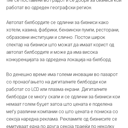
тие се поставени во градот и се добри за бизниси кои
работат во одреден географски регион.
Автопат билбордите се одлични за бизниси како
хотели, казина, фабрики, бензински пумпи, ресторани,
образовни институции и слично. Постои широк
спектар на бизниси што можат да имаат корист од
автопат билбордите и може да има висока
конкуренцијата за одредена локација на билборд.
Во денешно време има големи иновации во пазарот
со пронаоѓањето на дигиталните билборди кои
работат со LCD или плазма екрани. Дигиталните
билборди се многу скапи и се одлични за бизниси кои
немаат голем буџет затоа што цената е поделена
меѓу различни компании со што цената е пониска со
секоја наредна реклама. Рекламите од бизнисите се
емитуваат една по друга секоја траејќи по неколку