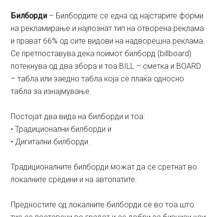
Билборди
– Билбордите се една од најстарите форми
на рекламирање и најпознат тип на отворена реклама
и прават 66% од сите видови на надворешна реклама.
Се претпоставува дека поимот билборд (billboard)
потекнува од два збора и тоа BILL – сметка и BOARD
– табла или заедно табла која се плаќа односно
табла за изнајмување.
Постојат два вида на билборди и тоа:
• Традиционални билборди и
• Дигитални билборди.
Традиционалните билборди можат да се сретнат во
локалните средини и на автопатите.
Предностите од локалните билборди се во тоа што