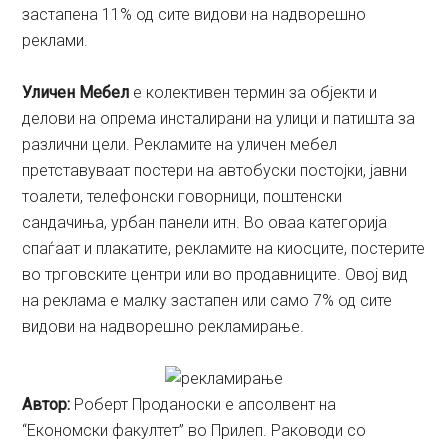
застапена 11% од сите видови на надворешно
реклами.
Уличен Мебел
е колективен термин за објекти и
делови на опрема инсталирани на улици и патишта за
различни цели. Рекламите на уличен мебел
претставуваат постери на автобуски постојки, јавни
тоалети, телефонски говорници, поштенски
сандачиња, урбан панели итн. Во оваа категорија
спаѓаат и плакатите, рекламите на киосците, постерите
во трговските центри или во продавниците. Овој вид
на реклама е малку застапен или само 7% од сите
видови на надворешно рекламирање.
Aвтор:
Роберт Проданоски е апсолвент на
“Економски факултет” во Прилеп. Раководи со