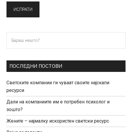
Primary
Бараш
нешто?
Sidebar
ПОСЛЕДНИ ПОСТОВИ
Светските компании ги чуваат своите најскапи
ресурси
Дали на компаниите им е потребен психолог и
зошто?
Жените – најмалку искористен светски ресурс