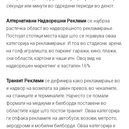
секунди или минути во одредени периоди во денот.
Алтернативни Надворешни Реклами
се најбрза
растечка област во надворешното рекламирање.
Постојат стотици места каде што се појавува оваа
категорија на рекламирање. И тоа во стадиони, арени,
на голф игралишта, во паркинг гаражи, кино, плажи,
ски области, картони и чаши итн. Овој вид на
надворешен маркетинг е застапен 16%.
Транзит Реклами
се дефинира како рекламирање во
и надвор на возилата за јавен превоз, во чекалните,
на станиците и терминалите. Најчесто се помали
формати на медиуми и билборди поставени во
областите каде што постои транзит. Оваа категорија
ги опфаќа рекламите на автобуси, возови, метрото,
аеродроми и мобилни билборди. Оваа категорија е