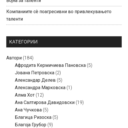
Војна за таленти
Компаниите сè поагресивни во привлекувањето
таленти
КАТЕГОРИИ
Автори
(184)
Aфродита Кермичиева Пановска
(5)
Јована Петровска
(2)
Александар Делев
(5)
Александра Марковска
(1)
Алма Хот
(12)
Ана Салтирова Давидовски
(19)
Ана Чучкова
(5)
Благица Ризоска
(5)
Благоја Грубор
(9)