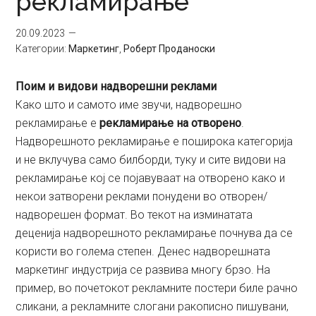
рекламирање
20.09.2023
Категории:
Маркетинг
,
Роберт Проданоски
Поим и видови надворешни реклами
Како што и самото име звучи, надворешно
рекламирање е
рекламирање на отворено
.
Надворешното рекламирање е поширока категорија
и не вклучува само билборди, туку и сите видови на
рекламирање кој се појавуваат на отворено како и
некои затворени реклами понудени во отворен/
надворешен формат. Во текот на изминатата
деценија надворешното рекламирање почнува да се
користи во голема степен. Денес надворешната
маркетинг индустрија се развива многу брзо. На
пример, во почетокот рекламните постери биле рачно
сликани, а рекламните слогани ракописно пишувани,