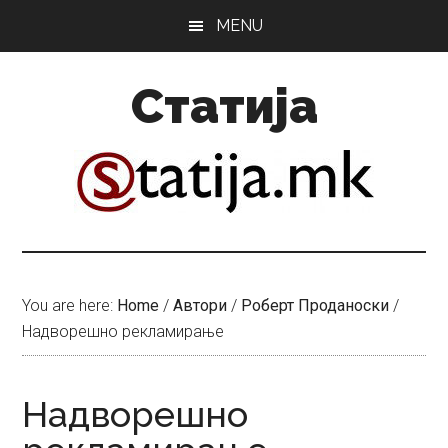
Skip
Skip
MENU
to
to
main
primary
Статија
content
sidebar
You are here:
Home
/
Автори
/
Роберт Проданоски
/
Надворешно рекламирање
Надворешно