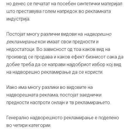
но денес се печатат на посебен синтетички материјал
што преставува голем напредок во рекламната
индустрија.
Постојат многу различни видови на
надворешно
рекламирање
кои имаат свои предности и
недостатоци. Во зависност од тоа каков вид на
производ се продава и каков ефект бизнисот сака да
добие треба да се направи најдобриот избор кој вид
на надворешно рекламирање да се користи.
Иако има многу разлики во видовите на
надворешната реклама, постојат заеднички
предности наспроти онлајн и тв рекламирањето.
Генерално надворешното рекламирање е поделено
во четири категории.