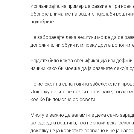
Испланирајте, на пример да развиете три нови
обрнете внимание на вашите најслаби вештини 
подобрите.
Не заборавајте дека вештини може да се разв
дополнителни обуки или преку друга дополнит
Најдете било каква спецификација или дефиници
начини како би моеже да ја развиете секоја од
По истекот на една година забележете и прове
Доколку целите не сте ги постигнале, тогаш м
кое ќе Ви помогне со совети.
Многу е важно да запамтите дека само зарад
во одредна вештина, тоа не значи дека секога
доколку не ја користите правилно и не ја надг