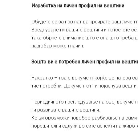
Изработка на личен профил на вештини
Обидете се за прв пат да креирате ваш личен
Вреднувајте ги вашите вештини и потсетете с
така обрнете внимание што е она што треба д
најдобар можен начин.
Зошто ви е потребен личен профил на вешти
Накратко – тоа е документ кој ќе ве натера с
тие потребни. Документот ги појаснува вештин
Периодичното прегледување на овој документ 
ги развивате вашите вештини.
Ќе ви овозможи подобро разбирање на самит
порешителни одлуки во сите аспекти на живот