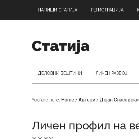
Skip
Skip
Skip
НАПИШИ СТАТИЈА
РЕГИСТРАЦИЈА
to
to
to
main
secondary
primary
content
menu
sidebar
Статија
ДЕЛОВНИ ВЕШТИНИ
ЛИЧЕН РАЗВОЈ
You are here:
Home
/
Автори
/
Дејан Спасевски
Личен профил на в