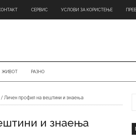
КОНТАКТ
СЕРВИС
УСЛОВИ ЗА КОРИСТЕЊЕ
ПРЕ
ЖИВОТ
РАЗНО
Б
/
Личен профил на вештини и знаења
н
ештини и знаења