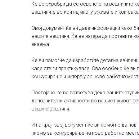
Ќе ве охрабри да се осврнете на вештините ко
вештините во кои најмногу уживате и кои сакат
Овој документ ќе ви даде информации како би
вашите вештини. Ќе ве натера да поставите к
знаења.
Ќе ви помогне да изработите детална евиденци
каде сте ги практикувале. Ова особено ќе ви 
конкурирање и интервју за ново работно мест
Постојано ќе ве потсетува дека вашите студии
дополнителни активности во вашиот живот се 
вашите вештини.
И на крај, овој документ ќе ви помогне да по
писмо за конкурирање на ново работно место.