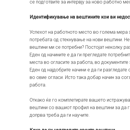
се подготвите за интервју за ново работно ме
Идентификување на вештините кои ви недос
Успехот на работното место во голема мера 
потребата од стекнување на нови вештини. Н
вештини ми се потребни? Постојат неколку раз
Еден од начините е да ги прегледате потребни
места во огласите за работа, во документите з
Еден од најдобрите начини е да ги разгледате 
во овие огласи. Исто така добар начин за сог
работа.
Откако ќе го комплетирате вашето истражува
вештини со вашиот профил на вештини за да г
допрва треба да ги научите.