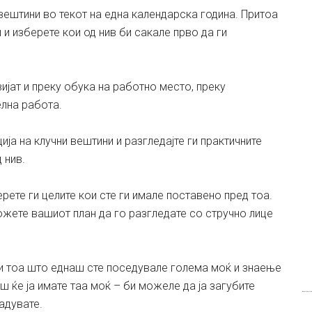
 вештини во текот на една календарска година. Притоа
и изберете кои од нив би сакале прво да ги
ијат и преку обука на работно место, преку
елна работа.
ја на клучни вештини и разгледајте ги практичните
 нив.
рете ги целите кои сте ги имале поставено пред тоа.
ожете вашиот план да го разгледате со стручно лице
и тоа што еднаш сте поседувале голема моќ и знаење
ш ќе ја имате таа моќ – би можеле да ја загубите
радувате.