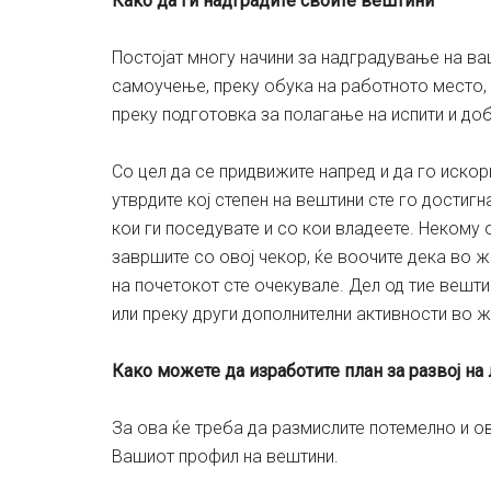
Како да ги надградите своите вештини
Постојат многу начини за надградување на ва
самоучење, преку обука на работното место, 
преку подготовка за полагање на испити и до
Со цел да се придвижите напред и да го искор
утврдите кој степен на вештини сте го достиг
кои ги поседувате и со кои владеете. Некому о
завршите со овој чекор, ќе воочите дека во 
на почетокот сте очекувале. Дел од тие вешти
или преку други дополнителни активности во ж
Како можете да изработите план за развој на
За ова ќе треба да размислите потемелно и 
Вашиот профил на вештини.