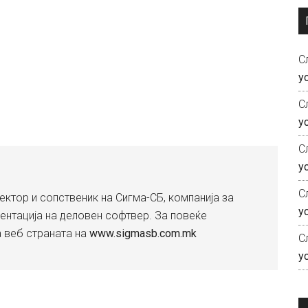
С
у
С
у
С
у
С
ектор и сопственик на Сигма-СБ, компанија за
у
ентација на деловен софтвер. За повеќе
а веб страната на
www.sigmasb.com.mk
С
у