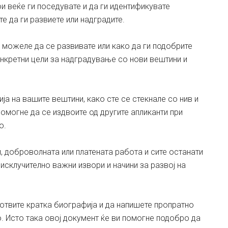
и веќе ги поседувате и да ги идентификувате
е да ги развиете или надградите.
 можеле да се развивате или како да ги подобрите
онкретни цели за надградување со нови вештини и
ја на вашите вештини, како сте се стекнале со нив и
помогне да се издвоите од другите апликанти при
о.
, доброволната или платената работа и сите останати
исклучително важни извори и начини за развој на
дготвите кратка биографија и да напишете пропратно
 Исто така овој документ ќе ви помогне подобро да