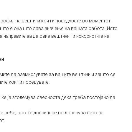
 профил на вештини кои ги поседувате во моментот.
е што е она што дава значење на вашата работа. Исто
а направите за да овие вештини ги искористите на
ни
амите да размислувате за вашите вештини и зашто се
ите кои ги поседувате.
ќе ја зголемува свесноста дека треба постојано да
е себе, што ќе допринесе во донесувањето на
от.