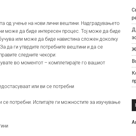
С
р
та од учење на нови лични вештини. Надградувањето
Д
ни може да биде интересен процес. Тој може да биде
з
обучува или може да биде навистина сложен доколку
За да ги утврдите потребните вештини и да се
Ж
правите следните чекори:
В
едувате во моментот – комплетирајте го вашиот
К
п
недостасуваат или ви се потребни
и се потребни. Испитајте ги можностите за изучување
А
тини