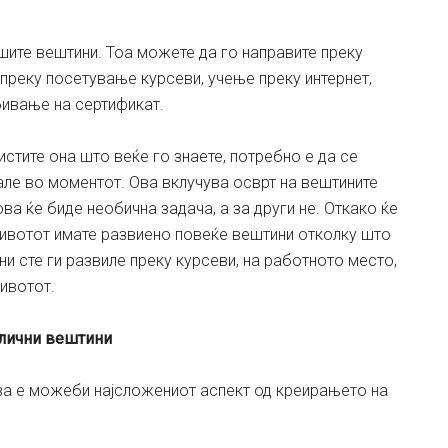
шите вештини. Тоа можете да го направите преку
преку посетување курсеви, учење преку интернет,
бивање на сертификат.
истите она што веќе го знаете, потребно е да се
нале во моментот. Ова вклучува осврт на вештините
ва ќе биде необична задача, а за други не. Откако ќе
животот имате развиено повеќе вештини отколку што
ни сте ги развиле преку курсеви, на работното место,
ивотот.
 лични вештини
ова е можеби најсложениот аспект од креирањето на