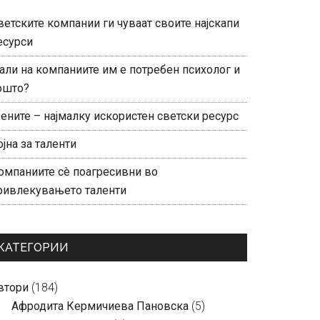
ветските компании ги чуваат своите најскапи
есурси
али на компаниите им е потребен психолог и
ошто?
ените – најмалку искористен светски ресурс
ојна за таленти
омпаниите сè поагресивни во
ривлекувањето таленти
КАТЕГОРИИ
втори
(184)
Aфродита Кермичиева Пановска
(5)