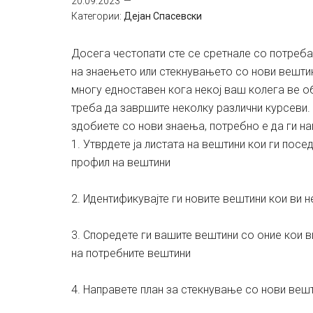
20.09.2023
Категории:
Дејан Спасевски
Досега честопати сте се сретнале со потреба
на знаењето или стекнувањето со нови вешти
многу едноставен кога некој ваш колега ве 
треба да завршите неколку различни курсеви. 
здобиете со нови знаења, потребно е да ги на
1. Утврдете ја листата на вештини кои ги пос
профил на вештини
2. Идентификувајте ги новите вештини кои ви 
3. Споредете ги вашите вештини со оние кои в
на потребните вештини
4. Направете план за стекнување со нови веш