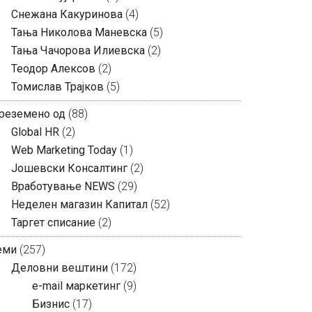
Снежана Какуринова
(4)
Тања Николова Маневска
(5)
Тања Чачорова Илиевска
(2)
Теодор Алексов
(2)
Томислав Трајков
(5)
реземено од
(88)
Global HR
(2)
Web Marketing Today
(1)
Јошевски Консалтинг
(2)
Вработување NEWS
(29)
Неделен магазин Капитал
(52)
Таргет списание
(2)
еми
(257)
Деловни вештини
(172)
e-mail маркетинг
(9)
Бизнис
(17)