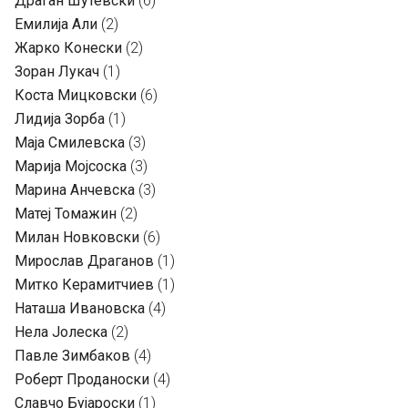
Драган Шутевски
(6)
Емилија Али
(2)
Жарко Конески
(2)
Зоран Лукач
(1)
Коста Мицковски
(6)
Лидија Зорба
(1)
Маја Смилевска
(3)
Марија Мојсоска
(3)
Марина Анчевска
(3)
Матеј Томажин
(2)
Милан Новковски
(6)
Мирослав Драганов
(1)
Митко Керамитчиев
(1)
Наташа Ивановска
(4)
Нела Јолеска
(2)
Павле Зимбаков
(4)
Роберт Проданоски
(4)
Славчо Бујароски
(1)