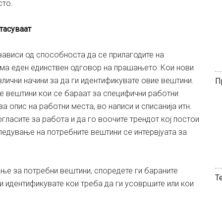
сто.
тасуваат
зависи од способноста да се прилагодите на
ема еден единствен одговор на прашањето: Кои нови
лични начини за да ги идентификувате овие вештини.
П
те вештини кои се бараат за специфични работни
а опис на работни места, во написи и списанија итн.
огласите за работа и да го воочите трендот кој постои
ледување на потребните вештини се интервјуата за
ње за потребни вештини, споредете ги бараните
Т
и идентификувате кои треба да ги усовршите или кои