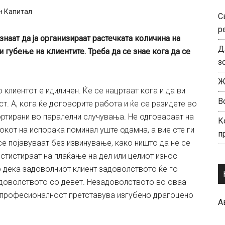
н Капитал
С
р
наат да ја организираат растечката количина на
Д
и губење на клиентите. Треба да се знае кога да се
з
Ж
клиентот е идиличен. Ќе се нацртаат кога и да ви
В
. А, кога ќе договорите работа и ќе се разидете во
портирани во паралелни случувања. Не одговараат на
К
рокот на испорака поминал уште одамна, а вие сте ги
п
се појавуваат без извинување, како ништо да не се
нстистираат на плаќање на дел или целиот износ
 дека задоволниот клиент задоволството ќе го
задоволството со девет. Незадоволството во оваа
непрофесионалност претставува изгубено драгоцено
А