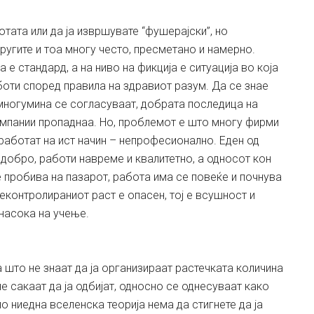
отата или да ја извршувате “фушерајски”, но
ругите и тоа многу често, пресметано и намерно.
 стандард, а на ниво на фикција е ситуација во која
оти според правила на здравиот разум. Да се знае
 многумина се согласуваат, добрата последица на
компании пропаднаа. Но, проблемот е што многу фирми
работат на ист начин – непрофесионално. Еден од
 добро, работи навреме и квалитетно, а односот кон
е пробива на пазарот, работа има сe повеќе и почнува
еконтролираниот раст е опасен, тој е всушност и
 насока на учење.
 што не знаат да ја организираат растечката количина
е сакаат да ја одбијат, односно се однесуваат како
по ниедна вселенска теорија нема да стигнете да ја