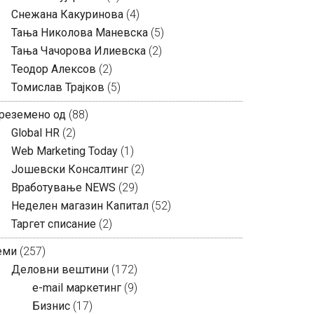
Снежана Какуринова
(4)
Тања Николова Маневска
(5)
Тања Чачорова Илиевска
(2)
Теодор Алексов
(2)
Томислав Трајков
(5)
реземено од
(88)
Global HR
(2)
Web Marketing Today
(1)
Јошевски Консалтинг
(2)
Вработување NEWS
(29)
Неделен магазин Капитал
(52)
Таргет списание
(2)
еми
(257)
Деловни вештини
(172)
e-mail маркетинг
(9)
Бизнис
(17)