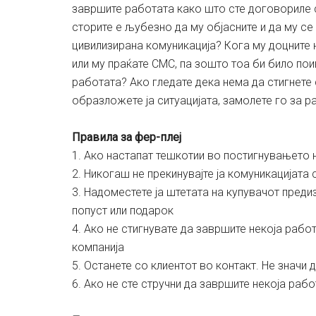
завршите работата како што сте договориле с
сторите е љубезно да му објасните и да му се
цивилизирана комуникација? Кога му доцните н
или му праќате СМС, па зошто тоа би било пои
работата? Ако гледате дека нема да стигнете 
образложете ја ситуацијата, замолете го за р
Правила за фер-плеј
1. Ако настапат тешкотии во постигнувањето 
2. Никогаш не прекинувајте ја комуникацијата
3. Надоместете ја штетата на купувачот пред
попуст или подарок
4. Ако не стигнувате да завршите некоја работ
компанија
5. Останете со клиентот во контакт. Не значи
6. Ако не сте стручни да завршите некоја рабо