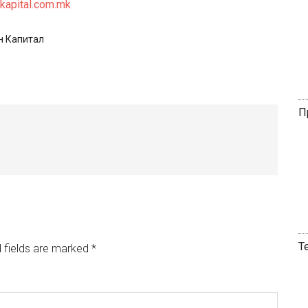
kapital.com.mk
н Капитал
П
Т
 fields are marked
*