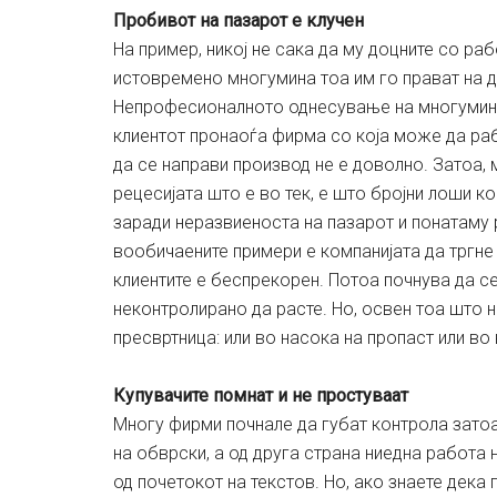
Пробивот на пазарот е клучен
На пример, никој не сака да му доцните со раб
истовремено многумина тоа им го прават на д
Непрофесионалното однесување на многумина е
клиентот пронаоѓа фирма со која може да раб
да се направи производ не е доволно. Затоа,
рецесијата што е во тек, е што бројни лоши 
заради неразвиеноста на пазарот и понатаму 
вообичаените примери е компанијата да тргне
клиентите е беспрекорен. Потоа почнува да с
неконтролирано да расте. Но, освен тоа што н
пресвртница: или во насока на пропаст или во
Купувачите помнат и не простуваат
Многу фирми почнале да губат контрола затоа
на обврски, а од друга страна ниедна работа н
од почетокот на текстов. Но, ако знаете дека 