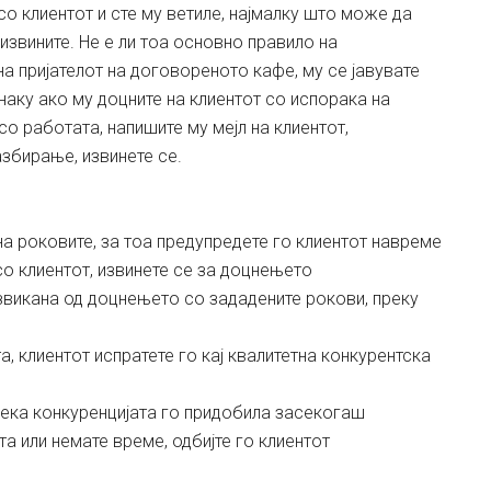
о клиентот и сте му ветиле, најмалку што може да
 извините. Не е ли тоа основно правило на
а пријателот на договореното кафе, му се јавувате
наку ако му доцните на клиентот со испорака на
со работата, напишите му мејл на клиентот,
азбирање, извинете се.
на роковите, за тоа предупредете го клиентот навреме
 со клиентот, извинете се за доцнењето
извикана од доцнењето со зададените рокови, преку
а, клиентот испратете го кај квалитетна конкурентска
 дека конкуренцијата го придобила засекогаш
та или немате време, одбијте го клиентот