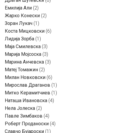
Драган Шутевски
(6)
Емилија Али
(2)
Жарко Конески
(2)
Зоран Лукач
(1)
Коста Мицковски
(6)
Лидија Зорба
(1)
Маја Смилевска
(3)
Марија Мојсоска
(3)
Марина Анчевска
(3)
Матеј Томажин
(2)
Милан Новковски
(6)
Мирослав Драганов
(1)
Митко Керамитчиев
(1)
Наташа Ивановска
(4)
Нела Јолеска
(2)
Павле Зимбаков
(4)
Роберт Проданоски
(4)
Славчо Бујароски
(1)