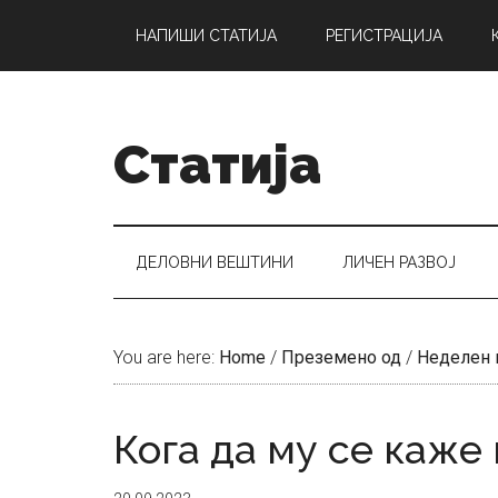
Skip
Skip
Skip
НАПИШИ СТАТИЈА
РЕГИСТРАЦИЈА
to
to
to
main
secondary
primary
content
menu
sidebar
Статија
ДЕЛОВНИ ВЕШТИНИ
ЛИЧЕН РАЗВОЈ
You are here:
Home
/
Преземено од
/
Неделен 
Кога да му се каже