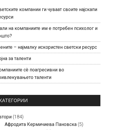
ветските компании ги чуваат своите најскапи
есурси
али на компаниите им е потребен психолог и
ошто?
ените – најмалку искористен светски ресурс
ојна за таленти
омпаниите сè поагресивни во
ривлекувањето таленти
КАТЕГОРИИ
втори
(184)
Aфродита Кермичиева Пановска
(5)