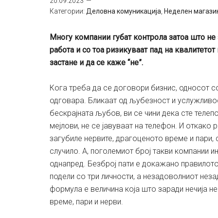
20.09.2023
Категории:
Деловна комуникација
,
Неделен магази
Многу компании губат контрола затоа што не з
работа и со тоа ризикуваат пад на квалитетот 
застане и да се каже “не”.
Кога треба да се договори бизнис, односот со 
одговара. Бликаат од љубезност и услужливост
бескрајната љубов, ви се чини дека сте теле
мејлови, не се јавуваат на телефон. И откако 
загубиле нервите, драгоценото време и пари, 
случило. А, поголемиот број такви компании и
однапред. Безброј пати е докажано правилото
подели со три личности, а незадоволниот не
формула е величина која што заради нечија 
време, пари и нерви.