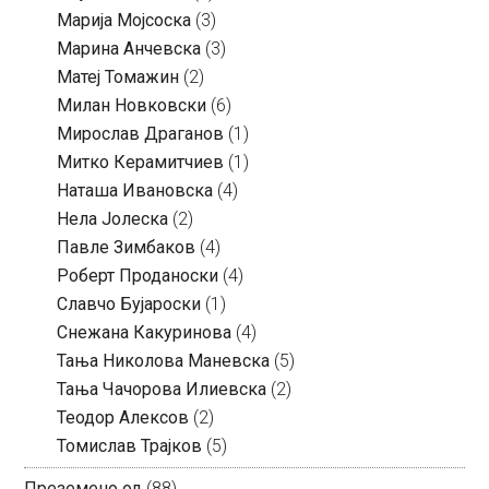
Марија Мојсоска
(3)
Марина Анчевска
(3)
Матеј Томажин
(2)
Милан Новковски
(6)
Мирослав Драганов
(1)
Митко Керамитчиев
(1)
Наташа Ивановска
(4)
Нела Јолеска
(2)
Павле Зимбаков
(4)
Роберт Проданоски
(4)
Славчо Бујароски
(1)
Снежана Какуринова
(4)
Тања Николова Маневска
(5)
Тања Чачорова Илиевска
(2)
Теодор Алексов
(2)
Томислав Трајков
(5)
Преземено од
(88)