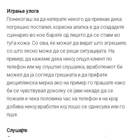
Играње улога
Понекогаш за да натерате некого да признае дека
погрешно постапил, корисна алатка е да создадете
сценарио во кое барате од лицето да се стави во
туѓа кожа. Со ова, ќе можат да видат што згрешиле,
со што лесно може да се реши ситуацијата. На
пример, да кажеме дека некој опцул клиент по
телефон или му спуштил слушалка, вработениот би
можел да ја согледа грешката и да прифати
дисциплинска мерка ако на пример го прашате како
би се чувствувал доколку се јави некаде да се
пожали и чека половина час на телефон и на крај
добива некој вработен кој лошо се однесува или го
пцуе.
Слушајте