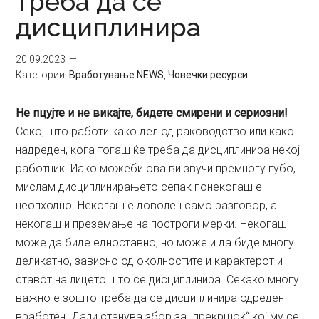
треба да се
дисциплинира
20.09.2023
Категории:
Вработување NEWS
,
Човечки ресурси
Не пцујте и не викајте, бидете смирени и сериозни!
Секој што работи како дел од раководство или како
надреден, кога тогаш ќе треба да дисциплинира некој
работник. Иако можеби ова ви звучи премногу губо,
мислам дисциплинирањето сепак понекогаш е
неопходно. Некогаш е доволен само разговор, а
некогаш и преземање на построги мерки. Некогаш
може да биде едноставно, но може и да биде многу
деликатно, зависно од околностите и карактерот и
ставот на лицето што се дисциплинира. Секако многу
важно е зошто треба да се дисциплинира одреден
вработен. Дали станува збор за „прекршок“ кој му се