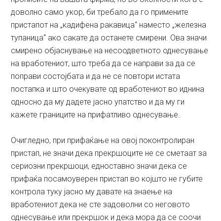
доволно само укор, би требало да го примените
пристапот на „кадифена ракавица“ наместо „железна
тупаница“ ако сакате да останете смирени. Ова значи
смирено објаснување на несоодветното однесување
на вработениот, што треба да се направи за да се
поправи состојбата и да не се повтори истата
постапка и што очекувате од вработениот во иднина
односно да му дадете јасно упатство и да му ги
кажете границите на прифатливо однесување.
Очигледно, при прифаќање на овој поконтролиран
пристап, не значи дека прекршоците не се сметаат за
сериозни прекршоци, едноставно значи дека се
прифаќа посамоуверен пристап во којшто не губите
контрола туку јасно му давате на знаење на
вработениот дека не сте задоволни со неговото
однесување или прекршок и дека мора да се соочи