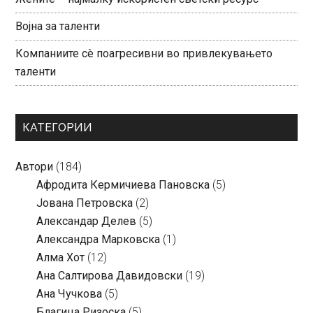
Војна за таленти
Компаниите сè поагресивни во привлекувањето
таленти
КАТЕГОРИИ
Автори
(184)
Aфродита Кермичиева Пановска
(5)
Јована Петровска
(2)
Александар Делев
(5)
Александра Марковска
(1)
Алма Хот
(12)
Ана Салтирова Давидовски
(19)
Ана Чучкова
(5)
Благица Ризоска
(5)