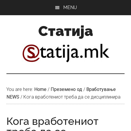
Skip
Skip
MENU
to
to
main
primary
Статија
content
sidebar
You are here:
Home
/
Преземено од
/
Вработување
NEWS
/
Кога вработениот треба да се дисциплинира
Кога вработениот