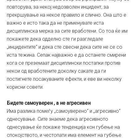
повторува, за некој недозволен инцидент, за
прекршување на некое правило и слично. Она што е
важно е исто така да не применувате иста
дисциплинска мерка за сите вработени. Со тоа ќе им
покажете дека одделно сте ги разгледале
„инцидентите“ и дека сте свесни дека сите не се со
иста тежина. Сепак најважно е да останете смирени
кога се преземаат дисциплински постапки против
некои од вработените доколку сакате да ги
постигнете посакуваните ефекти, и еве ви неколку
корисни совети.
Бидете самоуверен , а не агресивен
Има разлика помеѓу „самоуверено“ и „агресивно“
однесување. Сите знаеме дека агресивното
однесување ќе покаже тенденција кон губење на
спокојството, и честопати има елемент на губење