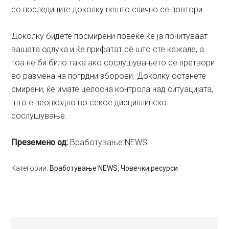
со последиците доколку нешто слично се повтори.
Доколку бидете посмирени повеќе ќе ја почитуваат
вашата одлука и ќе прифатат сè што сте кажале, а
тоа не би било така ако сослушувањето се претвори
во размена на погрдни зборови. Доколку останете
смирени, ќе имате целосна контрола над ситуацијата,
што е неопходно во секое дисциплинско
сослушување.
Преземено од:
Вработување NEWS
Категории:
Вработување NEWS
,
Човечки ресурси