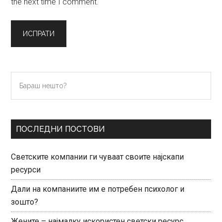
the next time I comment.
Primary
Бараш
нешто?
Sidebar
ПОСЛЕДНИ ПОСТОВИ
Светските компании ги чуваат своите најскапи
ресурси
Дали на компаниите им е потребен психолог и
зошто?
Жените – најмалку искористен светски ресурс