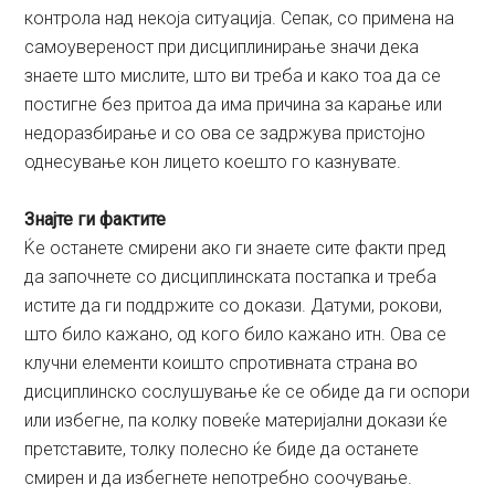
контрола над некоја ситуација. Сепак, со примена на
самоувереност при дисциплинирање значи дека
знаете што мислите, што ви треба и како тоа да се
постигне без притоа да има причина за карање или
недоразбирање и со ова се задржува пристојно
однесување кон лицето коешто го казнувате.
Знајте ги фактите
Ќе останете смирени ако ги знаете сите факти пред
да започнете со дисциплинската постапка и треба
истите да ги поддржите со докази. Датуми, рокови,
што било кажано, од кого било кажано итн. Ова се
клучни елементи коишто спротивната страна во
дисциплинско сослушување ќе се обиде да ги оспори
или избегне, па колку повеќе материјални докази ќе
претставите, толку полесно ќе биде да останете
смирен и да избегнете непотребно соочување.