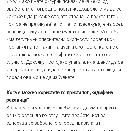
Дури и ако имате сигурни докази дека некој од
вработените погрешно постапил, дозволете му да се
искаже и да ја каже својата страна на приказната и
притоа не прекинувајте го. Не го пресекувајте на сред
реченица туку дозволете му да се искаже. Можеби
има легитимни олеснителни околности поради кои
постапил на тој начин, па дури и ако постапката не е
прифатлива можете да сфатите зошто нешто се
случило. Доколку постојано упаѓате, има шанси да се
изнервирате вие, а и да се изнервира другото лице, и
поради ова може да избувнете.
Кога е можно користете го пристапот „кадифена
ракавица“
Во одредени услови, можеби нема да имате друга
опција освен да го отпуштите вработениот за
однесување забрането според правилата и
прописите на вашата фирма, но во околности кога е