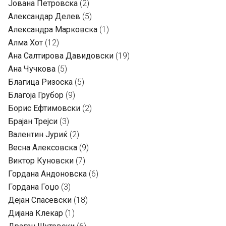
Јована Петровска
(2)
Александар Делев
(5)
Александра Марковска
(1)
Алма Хот
(12)
Ана Салтирова Давидовски
(19)
Ана Чучкова
(5)
Благица Ризоска
(5)
Благоја Грубор
(9)
Борис Ефтимовски
(2)
Брајан Трејси
(3)
Валентин Јуриќ
(2)
Весна Алексовска
(9)
Виктор Куновски
(7)
Гордана Андоновска
(6)
Гордана Гоџо
(3)
Дејан Спасевски
(18)
Дијана Клекар
(1)