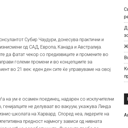
С
р
Д
з
 консулантот Субир Чаудури, донесува практични и
Ж
изнисмени од САД, Европа, Канада и Австралија.
ите да фатат чекор со предизвиците и промените во
В
аправи големи промени и во концепциите за
К
мент во 21 век: еден ден сите ќе управуваме на овој
п
аѓа на ум е осамен поединец, надарен со исклучителни
о, генијалците не делуваат во вакуум, укажува Линда
изнис-школата на Харвард. Според неа, лидерите на
А
мпетитивна предност најмногу зависи од нивната