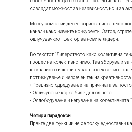
способност да ја поттикнат “колективната ген
создадат можност за независност, но и за ак
Многу компании денес користат иста технологи
канали како нивните конкуренти. Затоа, страт
одлучувачкиот фактор за новите лидери.
Во текстот “Лидерството како колективна ген
процес на колективно ниво. Таа зборува и за 
компании го искористуваат колективниот тале
поттикнување и непречен тек на креативноста.
• Прецизно одредување на причината за пост
• Одлучување кој ќе биде дел од него
• Ослободување и негување на колективната “г
Четири парадокси
Првите две функции не се толку едноставни к