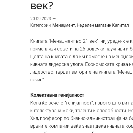
век?
20.09.2023
Категории:
Менаџмент
,
Неделен магазин Капитал
Книгата “Менаџмент во 21 век”, чиј уредник е
применливи совети на 26 водечки научници и б
Целта на книгата е да им помогне на менаџер
нивната лидерска улога. Економската криза н
лидерство, тврдат авторите на книгата “Менаџ
начин”.
Колективна генијалност
Кога ќе речете “генијалност”, првото што ви п
интелектуални моќи, таленти и способности. Н
Хил, професор по бизнис-администрација на б
врвните компании веќе знаат дека нивната ко