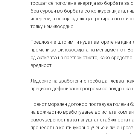
трошат сè поголема енергија во борбата за с
беа сурови во борбата со конкуренцијата, ни
интереси, а секоја зделка ја третираа во стило
толку немилосрдно.
Предлозите што им ги нудат авторите на идни
промени во филозофијата на менаџментот. Вр
од активата на претпријатието, како средство
вредност.
Лидерите на вработените треба да гледаат как
прецизно дефинирани програми за поддршка н
Новиот морален договор поставува големи бар
на доживотно вработување во истата компани
самоувереност да ја напуштат стабилноста н
процесот на континуирано учење и личен разв