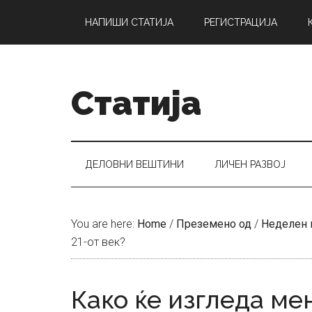
Skip
Skip
Skip
НАПИШИ СТАТИЈА
РЕГИСТРАЦИЈА
to
to
to
main
secondary
primary
content
menu
sidebar
Статија
ДЕЛОВНИ ВЕШТИНИ
ЛИЧЕН РАЗВОЈ
You are here:
Home
/
Преземено од
/
Неделен 
21-от век?
Како ќе изгледа ме