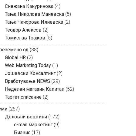
Снежана Какуринова
(4)
Тања Николова Маневска
(5)
Тања Чачорова Илиевска
(2)
Теодор Алексов
(2)
Томислав Трајков
(5)
реземено од
(88)
Global HR
(2)
Web Marketing Today
(1)
Јошевски Консалтинг
(2)
Вработување NEWS
(29)
Неделен магазин Капитал
(52)
Таргет списание
(2)
еми
(257)
Деловни вештини
(172)
e-mail маркетинг
(9)
Бизнис
(17)