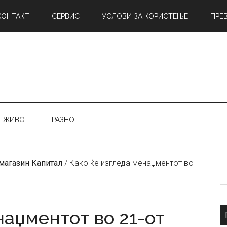
КОНТАКТ
СЕРВИС
УСЛОВИ ЗА КОРИСТЕЊЕ
ПРЕ
ЖИВОТ
РАЗНО
Б
магазин Капитал
/
Како ќе изгледа менаџментот во
н
наџментот во 21-от