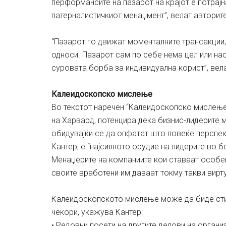
перформансите на пазарот на крајот е потрај
патерналистичкиот менаџмент”, велат авторите
“Пазарот го движат моменталните трансакции, 
односи. Пазарот сам по себе нема цел или нас
суровата борба за индивидуална корист”, вела
Калеидоскопско мислење
Во текстот наречен “Калеидоскопско мислење
на Харвард, потенцира дека бизнис-лидерите 
обидувајќи се да опфатат што повеќе перспек
Кантер, е “најсилното орудие на лидерите во б
Менаџерите на компаниите кои ставаат особен
своите вработени им даваат токму такви вирт
Калеидоскопското мислење може да биде сти
чекори, укажува Кантер:
• Редовни посети на другите делови на органи