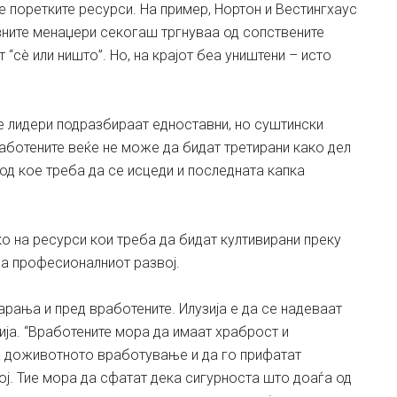
e поретките ресурси. На пример, Нортон и Вестингхаус
вните менаџери секогаш тргнуваа од сопствените
т “сè или ништо”. Но, на крајот беа уништени – исто
те лидери подразбираат едноставни, но суштински
аботените веќе не може да бидат третирани како дел
 од кое треба да се исцеди и последната капка
о на ресурси кои треба да бидат култивирани преку
а професионалниот развој.
ања и пред вработените. Илузија е да се надеваат
ја. “Вработените мора да имаат храброст и
а доживотното вработување и да го прифатат
ој. Тие мора да сфатат дека сигурноста што доаѓа од