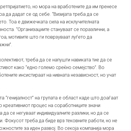
претпријатието, но мора на вработените да им пренесе
а да дадат сe од себе. “Визијата треба да се
то. Тоа е движечката сила на исклучителната
носта. “Организациите стануваат сe поразлични, а
тоа, мотивите што ги поврзуваат луѓето да
ажни”.
олективот, треба да се напушти навиката тие да се
ктивот како “едно големо среќно семејство”. Во
отените инсистираат на нивната независност, но учат
 “генијалност” на групата е област каде што доаѓаат
о креативниот процес на соработниците значи
 да се негуваат индивидуалните разлики, но да се
ли. Фокусот треба да биде врз тековните работи, но не
ожностите за иден развој. Во секоја компанија мора