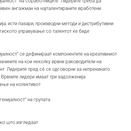
ијалност” на соработниците. Лидерите треба да
тивен ангажман на најталентираните вработени.
ја, исти пазари, производни методи и дистрибутивни
егиското управување со талентот ќе биде
ијалност” се дефинираат компонентите на креативниот
начините на кои неколку врвни раководители на
нт. Лидерите пред сè се одговорни за непрекинато
 Врвните лидери имаат три задолженија:
оење на колективот
енијалност” на групата
ако што изгледаат.