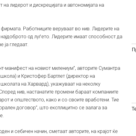
 на лидерот и дискрецијата и автономијата на
 фирмата. Работниците веруваат во нив. Лидерите на
т најдоброто од луѓето. Лидерите имаат способност да
 ја гледаат.
П
нт-манифест на новиот милениум”, авторите Сумантра
школа) и Кристофер Бартлет (директор на
-школата на Харвард), укажуваат на неколку
 Според нив, настанатите промени бараат компаниите
рот и општеството, како и со своите вработени. Тие
рален договор”, што експлицитно се залага за
Т
е.
ен и себичен начин, сметаат авторите, на крајот ќе