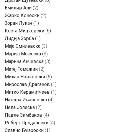
Драган Шутевски
(6)
Емилија Али
(2)
Жарко Конески
(2)
Зоран Лукач
(1)
Коста Мицковски
(6)
Лидија Зорба
(1)
Маја Смилевска
(3)
Марија Мојсоска
(3)
Марина Анчевска
(3)
Матеј Томажин
(2)
Милан Новковски
(6)
Мирослав Драганов
(1)
Митко Керамитчиев
(1)
Наташа Ивановска
(4)
Нела Јолеска
(2)
Павле Зимбаков
(4)
Роберт Проданоски
(4)
Славчо Бујароски
(1)