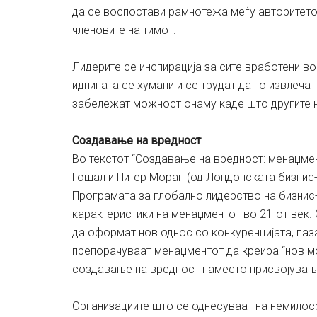
да се воспостави рамнотежа меѓу авторитетот
членовите на тимот.
Лидерите се инспирација за сите вработени во
иднината се хумани и се трудат да го извлеча
забележат можност онаму каде што другите не
Создавање на вредност
Во текстот “Создавање на вредност: менаџме
Гошал и Питер Моран (од Лондонската бизнис-
Програмата за глобално лидерство на бизнис
карактеристики на менаџментот во 21-от век.
да оформат нов однос со конкуренцијата, паза
препорачуваат менаџментот да креира “нов мо
создавање на вредност наместо присвојувањ
Организациите што се однесуваат на немилосрд