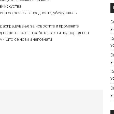
ви искуства
лица со различни вредности, убедувања и
С
 распрашување за новостите и промените
у
д вашето поле на работа, така и надвор од неа
С
ми што се нови и непознати
у
С
у
С
у
С
у