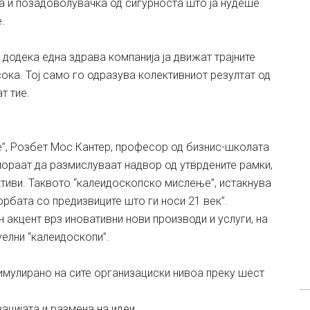
на и позадоволувачка од сигурноста што ја нудеше
.
додека една здрава компанија ја движат трајните
ока. Тој само го одразува колективниот резултат од
т тие.
”, Розбет Мос Кантер, професор од бизнис-школата
мораат да размислуваат надвор од утврдените рамки,
тиви. Таквото “калеидоскопско мислење”, истакнува
орбата со предизвиците што ги носи 21 век”.
 акцент врз иновативни нови производи и услуги, на
уелни “калеидоскопи”.
мулирано на сите организациски нивоа преку шест
зацијата и размена на идеи