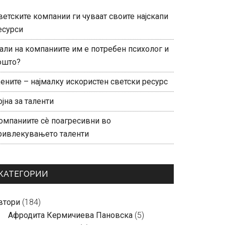
ветските компании ги чуваат своите најскапи
есурси
али на компаниите им е потребен психолог и
ошто?
ените – најмалку искористен светски ресурс
ојна за таленти
омпаниите сè поагресивни во
ривлекувањето таленти
КАТЕГОРИИ
втори
(184)
Aфродита Кермичиева Пановска
(5)