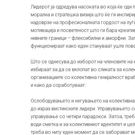
Лидерот ја одредува насоката во која ќе оди 
морална и стратешка визија што ќе ги инспирир
надоврзе на професионалната гордост на луѓе
мотивација и посветеност што ги бара креатив
нивните граници – флексибилни и аморфни. За
функционираат како еден стануваат уште пов
Што се однесува до изборот на членовите на к
избираат за да се вклопат во сликата за коле
организациите со колективна генијалност враб
и како да соработуваат.
Ослободувањето и негувањето на колективната
до израз вистинските лидери. Управувањето с
управување со четири парадокси. Затоа, треба
води сметка и за колективниот идентитет и це
треба во ниту еден момент да се заборават м