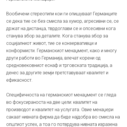
Вообичени стереотипи кои ги опишуваат Германците
се дека тие се без смисла за хумор, агресивни се, се
држат на дистанца, тврдоглави се и опсесивни кога
станува збор за деталите. Кога станува збор за
социјалниот живот, тие се конзервативци и
конформисти. Германскиот менаџмент, како и многу
други работи во Германија, влечат корени од
средновековниот еснаф и трговската традиција, а
денес за другите земји претставуваат квалитет и
ефикасност.
Специфичноста на германскиот менаџмент се гледа
во фокусираноста на две цели: квалитет на
производот и квалитет на услугата. Овие менаџери
сакаат нивната фирма да биде најдобра во смисла на
општиот успех, а тоа го потврдува нивната изразена