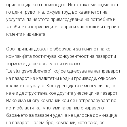
ориентација кон производот. Исто така, менаџментот
го цени трудот и вложува труд во квалитетот на
услугата, па честото прилагодување на потребите и
желбите на корисниците ги прави задоволни и верните
клиенти и иднината.
Овој принцип доволно зборува и за начинот на кој
компанијата постигнува конкурентност на пазарот и
тој може да се согледа низ изразот
“Leistungswettbewerb”, кој се однесува на натпреварот
на пазарот на квалитетни крајни производи, односно
квалитетна услуга. Конкуренцијата е многу силна, но
не е и деструктивна кон другите учесници на пазарот.
Иако има многу компании кои се натпреваруваат во
исти области, кај многумина од нив е изразено
барањето за пазарен удел, а не целосна доминација
на пазарот. Голем број компании, исто така, се