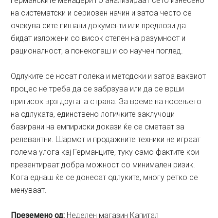
германските менаџери го анализираат сето изнесено
на систематски и сериозен начин и затоа често се
очекува сите пишани документи или предлози да
бидат изложени со висок степен на разумност и
рационалност, а понекогаш и со научен поглед.
Одлуките се носат полека и методски и затоа ваквиот
процес не треба да се забрзува или да се врши
притисок врз другата страна. За време на носењето
на одлуката, единствено логичките заклучоци
базирани на емпириски докази ќе се сметаат за
релевантни. Шармот и продажните техники не играат
голема улога кај Германците, туку само фактите кои
презентираат добра можност со минимален ризик.
Кога еднаш ќе се донесат одлуките, многу ретко се
менуваат.
Преземено од:
Неделен магазин Капитал