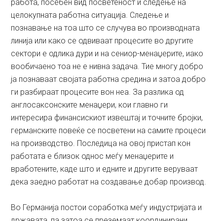
работа, посебен вид посветеност и следење на
целокупната работна ситуација. Следење и
познавање на тоа што се случува во производната
линија или како се одвиваат процесите во другите
сектори е одлика дури и на сениор-менаџерите, иако
вообичаено тоа не е нивна задача. Тие многу добро
ја познаваат својата работна средина и затоа добро
ги разбираат процесите вон неа. За разлика од
англосаксонските менаџери, кои главно ги
интересира финансискиот извештај и точните бројки,
германските повеќе се посветени на самите процеси
на производство. Последица на овој пристап кон
работата е близок однос меѓу менаџерите и
вработените, каде што и едните и другите веруваат
дека заедно работат на создавање добар производ.
Во Германија постои соработка меѓу индустријата и
државата, па затоа се преземаат координирани