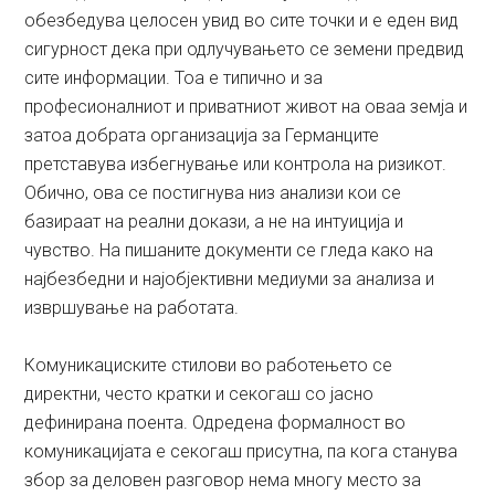
обезбедува целосен увид во сите точки и е еден вид
сигурност дека при одлучувањето се земени предвид
сите информации. Тоа е типично и за
професионалниот и приватниот живот на оваа земја и
затоа добрата организација за Германците
претставува избегнување или контрола на ризикот.
Обично, ова се постигнува низ анализи кои се
базираат на реални докази, а не на интуиција и
чувство. На пишаните документи се гледа како на
најбезбедни и најобјективни медиуми за анализа и
извршување на работата.
Комуникациските стилови во работењето се
директни, често кратки и секогаш со јасно
дефинирана поента. Одредена формалност во
комуникацијата е секогаш присутна, па кога станува
збор за деловен разговор нема многу место за