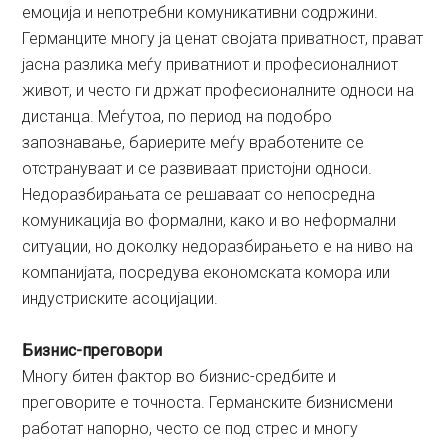
емоција и непотребни комуникативни содржини.
Германците многу ја ценат својата приватност, прават
јасна разлика меѓу приватниот и професионалниот
живот, и често ги држат професионалните односи на
дистанца. Меѓутоа, по период на подобро
запознавање, бариерите меѓу вработените се
отстрануваат и се развиваат пристојни односи.
Недоразбирањата се решаваат со непосредна
комуникација во формални, како и во неформални
ситуации, но доколку недоразбирањето е на ниво на
компанијата, посредува економската комора или
индустриските асоцијации.
Бизнис-преговори
Многу битен фактор во бизнис-средбите и
преговорите е точноста. Германските бизнисмени
работат напорно, често се под стрес и многу