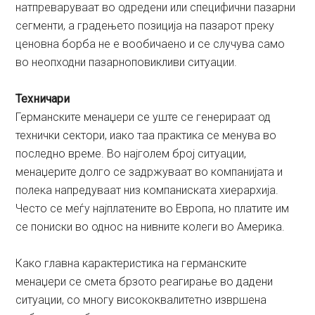
натпреваруваат во одредени или специфични пазарни
сегменти, а градењето позиција на пазарот преку
ценовна борба не е вообичаено и се случува само
во неопходни пазарноповикливи ситуации.
Техничари
Германските менаџери сe уште се генерираат од
технички сектори, иако таа практика се менува во
последно време. Во најголем број ситуации,
менаџерите долго се задржуваат во компанијата и
полека напредуваат низ компаниската хиерархија.
Често се меѓу најплатените во Европа, но платите им
се пониски во однос на нивните колеги во Америка.
Како главна карактеристика на германските
менаџери се смета брзото реагирање во дадени
ситуации, со многу висококвалитетно извршена