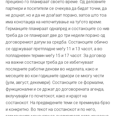
прецизно го планираат своето време. Од деловните
партнери и посетители се очекува да бидат точни, да
не доцнат, но и да не доаѓаат порано, затоа што тоа
има конотација на непочитување на туѓото време.
Германците планираат однапред и состаноците со нив
треба да се планираат две до три недели порано од
договорениот датум за средба. Состаноците обично
се одржуваат претпладне меѓу 11 и 13 часот, а во
попладневен термин меѓу 15 и 17 часот. За договор
на важни состаноци треба да се избегнуваат
последните работни денови во неделата, како и
месеците во кои годишните одмори се многу чести
(јули, август, декември). Состаноците се формални,
функционални и се држат до договорената агенда,
вклучувајќи го почетокот, како и крајот на
состанокот. На предвидените теми се преминува брзо
и конкретно. Во текот на состанокот и по него,