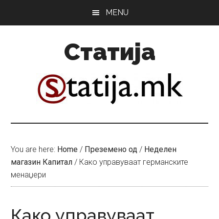
Skip
Skip
MENU
to
to
main
primary
Статија
content
sidebar
You are here:
Home
/
Преземено од
/
Неделен
магазин Капитал
/
Како управуваат германските
менаџери
Како управуваат