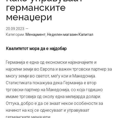
германските
менаџери
20.09.2023
Категории:
Менаџмент
,
Неделен магазин Капитал
Квалитетот мора да е најдобар
Германија е една од економски најзначајните и
најсилни земји во Европа и важен трговски партнер за
многу земји во светот, меѓу кои и Македонија.
Статистиката покажува дека Германија е втор
трговски партнер на Македонија, со која годишно
имаме трговија од околу една милијарда долари.
Оттука, добро е да се знаат некои особености за
начинот на кој се однесуваат и управуваат
германските менаџери.