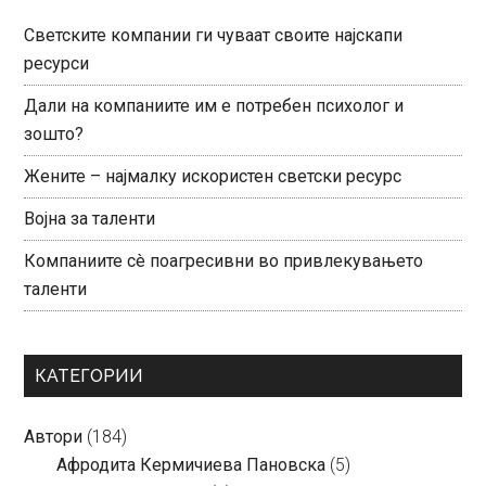
Светските компании ги чуваат своите најскапи
ресурси
Дали на компаниите им е потребен психолог и
зошто?
Жените – најмалку искористен светски ресурс
Војна за таленти
Компаниите сè поагресивни во привлекувањето
таленти
КАТЕГОРИИ
Автори
(184)
Aфродита Кермичиева Пановска
(5)