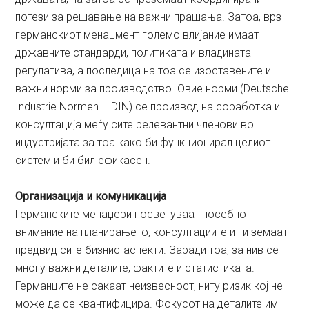
потези за решавање на важни прашања. Затоа, врз
германскиот менаџмент големо влијание имаат
државните стандарди, политиката и владината
регулатива, а последица на тоа се изоставените и
важни норми за производство. Овие норми (Deutsche
Industrie Normen – DIN) се производ на соработка и
консултација меѓу сите релевантни членови во
индустријата за тоа како би функционирал целиот
систем и би бил ефикасен.
Организација и комуникација
Германските менаџери посветуваат посебно
внимание на планирањето, консултациите и ги земаат
предвид сите бизнис-аспекти. Заради тоа, за нив се
многу важни деталите, фактите и статистиката.
Германците не сакаат неизвесност, ниту ризик кој не
може да се квантифицира. Фокусот на деталите им