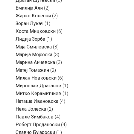
Драган Шутевски
(6)
Емилија Али
(2)
Жарко Конески
(2)
Зоран Лукач
(1)
Коста Мицковски
(6)
Лидија Зорба
(1)
Маја Смилевска
(3)
Марија Мојсоска
(3)
Марина Анчевска
(3)
Матеј Томажин
(2)
Милан Новковски
(6)
Мирослав Драганов
(1)
Митко Керамитчиев
(1)
Наташа Ивановска
(4)
Нела Јолеска
(2)
Павле Зимбаков
(4)
Роберт Проданоски
(4)
Славчо Бујароски
(1)