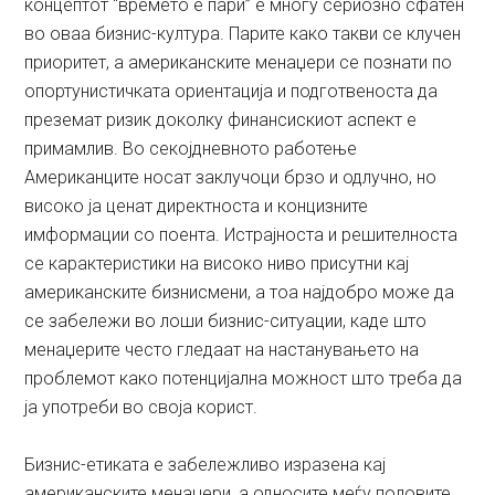
концептот “времето е пари” е многу сериозно сфатен
во оваа бизнис-култура. Парите како такви се клучен
приоритет, а американските менаџери се познати по
опортунистичката ориентација и подготвеноста да
преземат ризик доколку финансискиот аспект е
примамлив. Во секојдневното работење
Американците носат заклучоци брзо и одлучно, но
високо ја ценат директноста и концизните
имформации со поента. Истрајноста и решителноста
се карактеристики на високо ниво присутни кај
американските бизнисмени, а тоа најдобро може да
се забележи во лоши бизнис-ситуации, каде што
менаџерите често гледаат на настанувањето на
проблемот како потенцијална можност што треба да
ја употреби во своја корист.
Бизнис-етиката е забележливо изразена кај
американските менаџери, а односите меѓу половите