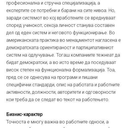
професионална и стручна специјализација, а
експертите се потребни и барани на сите нивоа. Но,
заради системот во кој вработените се вреднуваат
според учинокот, секоја личност станува составен
дел од еден систем и неговото функционирање. Во
американската практика во менаџментот нагласена е
демократската ориентираност и партиципативниот
систем на одлучување. Тогаш компаниите тежнеат да
бидат демократски, а во исто време да поседуваат
висок степен на функционална формализација. Тоа,
пред сe се однесува на програми и пишани
специфични стандарди, опис на работата и работните
активности, должности, авторитети и одговорности
кои треба да се следат во текот на работењето.
Бизнис-карактер
Точноста е многу важна во работните односи, а