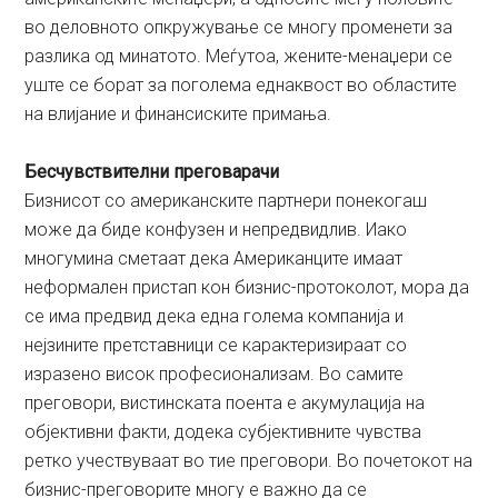
во деловното опкружување се многу променети за
разлика од минатото. Меѓутоа, жените-менаџери се
уште се борат за поголема еднаквост во областите
на влијание и финансиските примања.
Бесчувствителни преговарачи
Бизнисот со американските партнери понекогаш
може да биде конфузен и непредвидлив. Иако
многумина сметаат дека Американците имаат
неформален пристап кон бизнис-протоколот, мора да
се има предвид дека една голема компанија и
нејзините претставници се карактеризираат со
изразено висок професионализам. Во самите
преговори, вистинската поента е акумулација на
објективни факти, додека субјективните чувства
ретко учествуваат во тие преговори. Во почетокот на
бизнис-преговорите многу е важно да се