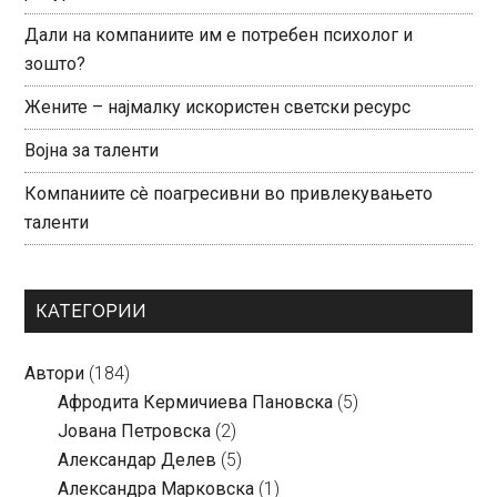
Дали на компаниите им е потребен психолог и
зошто?
Жените – најмалку искористен светски ресурс
Војна за таленти
Компаниите сè поагресивни во привлекувањето
таленти
КАТЕГОРИИ
Автори
(184)
Aфродита Кермичиева Пановска
(5)
Јована Петровска
(2)
Александар Делев
(5)
Александра Марковска
(1)