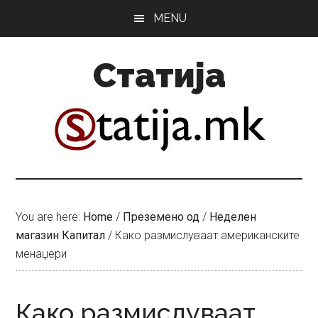
Skip
Skip
MENU
to
to
main
primary
Статија
content
sidebar
You are here:
Home
/
Преземено од
/
Неделен
магазин Капитал
/
Како размислуваат американските
менаџери
Како размислуваат