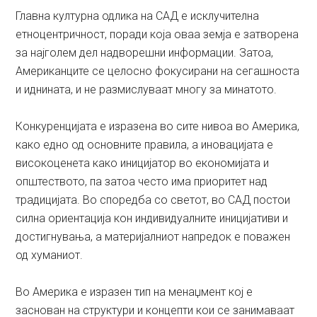
Главна културна одлика на САД е исклучителна
етноцентричност, поради која оваа земја е затворена
за најголем дел надворешни информации. Затоа,
Американците се целосно фокусирани на сегашноста
и иднината, и не размислуваат многу за минатото.
Конкуренцијата е изразена во сите нивоа во Америка,
како едно од основните правила, а иновацијата е
високоценета како иницијатор во економијата и
општеството, па затоа често има приоритет над
традицијата. Во споредба со светот, во САД постои
силна ориентација кон индивидуалните иницијативи и
достигнувања, а материјалниот напредок е поважен
од хуманиот.
Во Америка е изразен тип на менаџмент кој е
заснован на структури и концепти кои се занимаваат