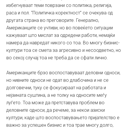
избегнуваат теми поврзани со политика, религија,
раса и пол. “Политичка коректност” се очекува од
другата страна во преговорите. Генерално,
Американците се учтиви, но во повеќето ситуации
кажуваат што мислат за одредени работи, немајќи
намера да навредат никого со тоа. Во многу бизнис-
култури тоа се смета за агресивно и несоодветно, но
во секој случај тоа не треба да се сфати лично.
Американците брзо воспоставуваат деловни односи,
но нивните односи не одат во длабочина и не се
долговечни, туку се фокусираат на работата и
нејзината суштина, а не толку на односите меѓу
луѓето. Тоа може да претставува проблем во
деловните односи, да речеме, за некои азиски
култури, каде што воспоставувањето пријателство е
важно за успешен бизнис и тоа трае многу долго,