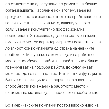
со стиловите на однесување во рамките на бизнис-
организацијата. Насочен е кон зголемување на
продуктивноста и задоволството на вработените, со
голем акцент на планирањето, индивидуалното
одлучување и исклучително професионална
посветеност. За разлика од јапонскиот менаџмент,
американскиот се карактеризира со ниска стапка на
лојалност кон компанијата од страна на нејзините
вработени. Менување на компанија и на работно
место е вообичаена работа, а вработените обично
преминуваат на подобра работа, доколку имаат
можност да го направат тоа. Истакнатите функции во
бизнис-организациите се поврзани со знаења и
способности искажани на работното место и
системот на мотивација е насочен кон вработените.
Во американските компании постои високо ниво на