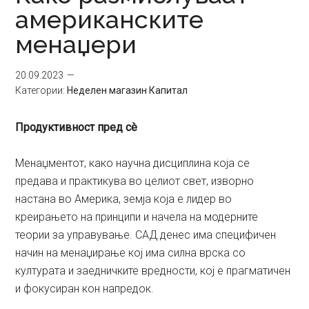
американските
менаџери
20.09.2023
Категории:
Неделен магазин Капитал
Продуктивност пред сè
Менаџментот, како научна дисциплина која се
предава и практикува во целиот свет, изворно
настана во Америка, земја која е лидер во
креирањето на принципи и начела на модерните
теории за управување. САД денес има специфичен
начин на менаџирање кој има силна врска со
културата и заедничките вредности, кој е прагматичен
и фокусиран кон напредок.