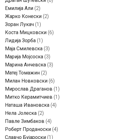
Драган Шутевски
(6)
Емилија Али
(2)
Жарко Конески
(2)
Зоран Лукач
(1)
Коста Мицковски
(6)
Лидија Зорба
(1)
Маја Смилевска
(3)
Марија Мојсоска
(3)
Марина Анчевска
(3)
Матеј Томажин
(2)
Милан Новковски
(6)
Мирослав Драганов
(1)
Митко Керамитчиев
(1)
Наташа Ивановска
(4)
Нела Јолеска
(2)
Павле Зимбаков
(4)
Роберт Проданоски
(4)
Славчо Бујароски
(1)