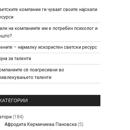
ветските компании ги чуваат своите најскапи
есурси
али на компаниите им е потребен психолог и
ошто?
ените – најмалку искористен светски ресурс
ојна за таленти
омпаниите сè поагресивни во
ривлекувањето таленти
КАТЕГОРИИ
втори
(184)
Aфродита Кермичиева Пановска
(5)