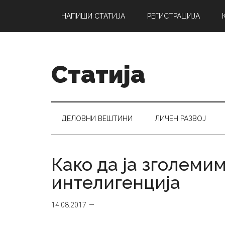
Skip
Skip
Skip
НАПИШИ СТАТИЈА
РЕГИСТРАЦИЈА
to
to
to
main
secondary
primary
content
menu
sidebar
Статија
ДЕЛОВНИ ВЕШТИНИ
ЛИЧЕН РАЗВОЈ
Како да ја зголем
интелигенција
14.08.2017