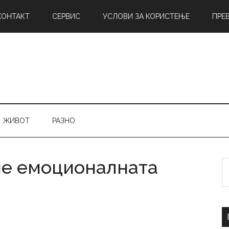
КОНТАКТ
СЕРВИС
УСЛОВИ ЗА КОРИСТЕЊЕ
ПРЕ
ЖИВОТ
РАЗНО
име емоционалната
Б
н