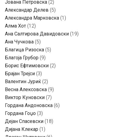
Јована Петровска
(2)
Александар Делев
(5)
Александра Марковска
(1)
Алма Хот
(12)
Ана Салтирова Давидовски
(19)
Ана Чучкова
(5)
Благица Ризоска
(5)
Благоја Грубор
(9)
Борис Ефтимовски
(2)
Брајан Трејси
(3)
Валентин Јуриќ
(2)
Весна Алексовска
(9)
Виктор Куновски
(7)
Гордана Андоновска
(6)
Гордана Гоџо
(3)
Дејан Спасевски
(18)
Дијана Клекар
(1)