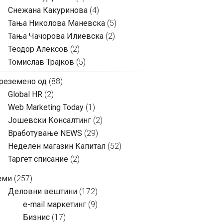
Снежана Какуринова
(4)
Тања Николова Маневска
(5)
Тања Чачорова Илиевска
(2)
Теодор Алексов
(2)
Томислав Трајков
(5)
реземено од
(88)
Global HR
(2)
Web Marketing Today
(1)
Јошевски Консалтинг
(2)
Вработување NEWS
(29)
Неделен магазин Капитал
(52)
Таргет списание
(2)
еми
(257)
Деловни вештини
(172)
e-mail маркетинг
(9)
Бизнис
(17)