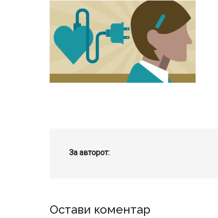
За авторот:
Reader
Остави коментар