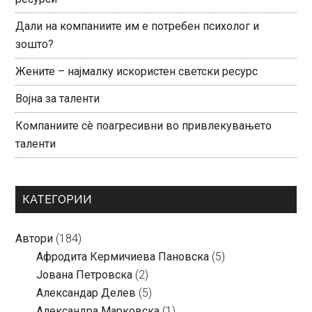
Дали на компаниите им е потребен психолог и
зошто?
Жените – најмалку искористен светски ресурс
Војна за таленти
Компаниите сè поагресивни во привлекувањето
таленти
КАТЕГОРИИ
Автори
(184)
Aфродита Кермичиева Пановска
(5)
Јована Петровска
(2)
Александар Делев
(5)
Александра Марковска
(1)