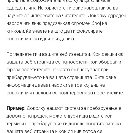
прочитале содржините или колку лица кликнале
одреден линк. Искористете ги овие извештаи за да
научите за интересите на читателите. Доколку одреден
наслов или линк предизвикал огромен број на
кликови, ќе знаете на што да ги фокусирате
содржините за идните изданија.
Погледнете ги и вашите веб извештаи. Кои секции од
вашата веб страница се најпосетени, кои зборови и
фрази посетителите најчесто ги внесуваат при
пребарувањето на вашата страницата. Сите овие
информации даваат насоки за тоа кој вид на
содржини и наслови се најинтересни за посетителите.
Пример:
Доколку вашиот систем за пребарување е
доволно напреден, можете дури и да видите кои
термини на пребарување ги довеле посетителите на
вашата веб страница и кои од нив потоа се