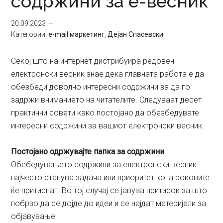
содржини за е-весник
20.09.2023
Категории:
e-mail маркетинг
,
Дејан Спасевски
Секој што на интернет дистрибуира редовен
електронски весник знае дека главната работа е да
обезбеди доволно интересни содржини за да го
задржи вниманието на читателите. Следуваат десет
практични совети како постојано да обезбедувате
интересни содржини за вашиот електронски весник.
Постојано одржувајте папка за содржини
Обебедувањето содржини за електронски весник
најчесто станува задача или приоритет кога роковите
ќе притиснат. Во тој случај се јавува притисок за што
побрзо да се дојде до идеи и се најдат материјали за
објавување.