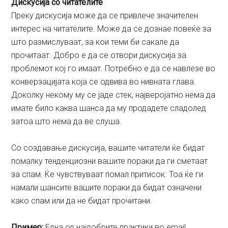
Дискусија со читателите
Преку дискусија може да се привлече значителен
интерес на читателите. Може да се дознае повеќе за
што размислуваат, за кои теми би сакале да
прочитаат. Добро е да се отвори дискусија за
проблемот кој го имаат. Потребно е да се навлезе во
конверзацијата која се одвива во нивната глава.
Доколку некому му се јаде стек, најверојатно нема да
имате било каква шанса да му продадете сладолед
затоа што нема да ве слуша.
Со создавање дискусија, вашите читатели ќе бидат
помалку тенденциозни вашите пораки да ги сметаат
за спам. Ќе чувствуваат помал притисок. Тоа ќе ги
намали шансите вашите пораки да бидат означени
како спам или да не бидат прочитани.
Пример:
Една од најдобрите практики во email