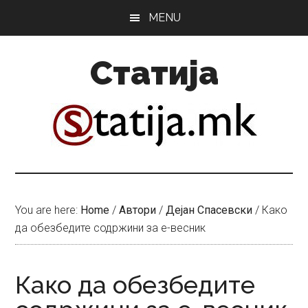
Skip
Skip
MENU
to
to
main
primary
Статија
content
sidebar
You are here:
Home
/
Автори
/
Дејан Спасевски
/
Како
да обезбедите содржини за е-весник
Како да обезбедите