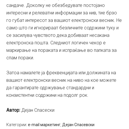
сандаче. Доколку не обезбедувате постојано
интересни и релеватни информации за нив, тие брзо
го губат интересот за вашиот електронски весник. Не
само што ги игнорираат безличните содржини туку и
се засилува чувството дека добиваат несакана
електронска пошта. Следниот логичен чекор е
маркирање на пораката и испраќање во папката за
спам пораки.
Затоа намалете ја фреквенцијата или должината на
вашиот електронски весник на ниво на кое можете
да гарантирате одржување стандардни и
конзистентни содржини на подолг рок.
Aвтор:
Дејан Спасески
Категории:
e-mail маркетинг
,
Дејан Спасевски