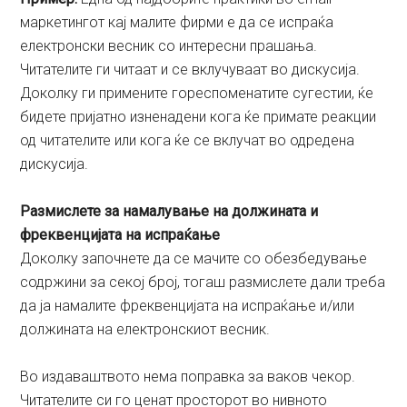
маркетингот кај малите фирми е да се испраќа
електронски весник со интересни прашања.
Читателите ги читаат и се вклучуваат во дискусија.
Доколку ги примените гореспоменатите сугестии, ќе
бидете пријатно изненадени кога ќе примате реакции
од читателите или кога ќе се вклучат во одредена
дискусија.
Размислете за намалување на должината и
фреквенцијата на испраќање
Доколку започнете да се мачите со обезбедување
содржини за секој број, тогаш размислете дали треба
да ја намалите фреквенцијата на испраќање и/или
должината на електронскиот весник.
Во издаваштвото нема поправка за ваков чекор.
Читателите си го ценат просторот во нивното