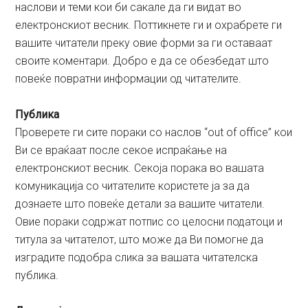
наслови и теми кои би сакале да ги видат во
електронскиот весник. Поттикнете ги и охрабрете ги
вашите читатели преку овие форми за ги оставаат
своите коментари. Добро е да се обезбедат што
повеќе повратни информации од читателите.
Публика
Проверете ги сите пораки со наслов “out of office” кои
Ви се враќаат после секое испраќање на
електронскиот весник. Секоја порака во вашата
комуникација со читателите користете ја за да
дознаете што повеќе детали за вашите читатели.
Овие пораки содржат потпис со целосни податоци и
титула за читателот, што може да Ви помогне да
изградите подобра слика за вашата читателска
публика.