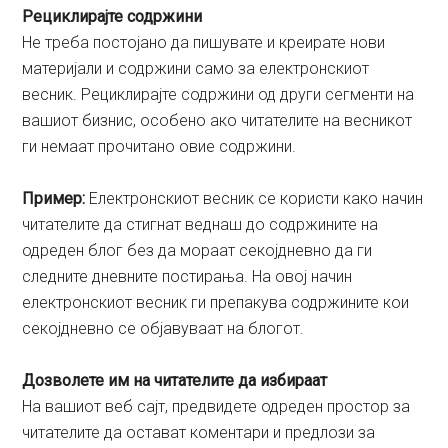
Рециклирајте содржини
Не треба постојано да пишувате и креирате нови
материјали и содржини само за електронскиот
весник. Рециклирајте содржини од други сегменти на
вашиот бизнис, особено ако читателите на весникот
ги немаат прочитано овие содржини.
Пример:
Електронскиот весник се користи како начин
читателите да стигнат веднаш до содржините на
одреден блог без да мораат секојдневно да ги
следните дневните постирања. На овој начин
електронскиот весник ги препакува содржините кои
секојдневно се објавуваат на блогот.
Дозволете им на читателите да избираат
На вашиот веб сајт, предвидете одреден простор за
читателите да остават коментари и предлози за