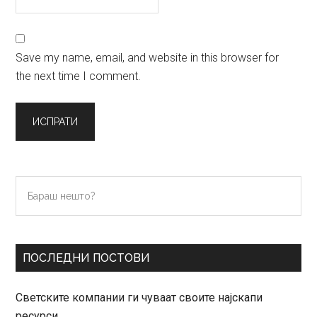
Save my name, email, and website in this browser for
the next time I comment.
Primary
Бараш
нешто?
Sidebar
ПОСЛЕДНИ ПОСТОВИ
Светските компании ги чуваат своите најскапи
ресурси