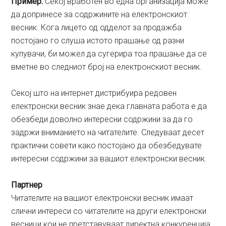
Пример:
Секој вработен во една организација може
да допринесе за содржините на електронскиот
весник. Кога лицето од одделот за продажба
постојано го слуша истото прашање од разни
купувачи, би можел да сугерира тоа прашање да се
вметне во следниот број на електронскиот весник.
Секој што на интернет дистрибуира редовен
електронски весник знае дека главната работа е да
обезбеди доволно интересни содржини за да го
задржи вниманието на читателите. Следуваат десет
практични совети како постојано да обезбедувате
интересни содржини за вашиот електронски весник.
Партнер
Читателите на вашиот електронски весник имаат
слични интереси со читателите на други електронски
весници кои не претставуваат директна конкуренција.