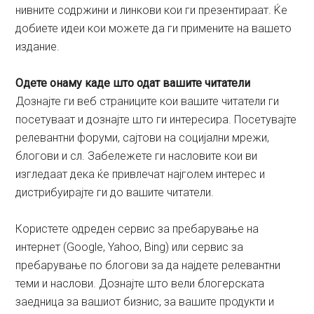
нивните содржини и линкови кои ги презентираат. Ќе
добиете идеи кои можете да ги примените на вашето
издание.
Одете онаму каде што одат вашите читатели
Дознајте ги веб страниците кои вашите читатели ги
посетуваат и дознајте што ги интересира. Посетувајте
релевантни форуми, сајтови на социјални мрежи,
блогови и сл. Забележете ги насловите кои ви
изгледаат дека ќе привлечат најголем интерес и
дистрибуирајте ги до вашите читатели.
Користете одреден сервис за пребарување на
интернет (Google, Yahoo, Bing) или сервис за
пребарување по блогови за да најдете релевантни
теми и наслови. Дознајте што вели блогерската
заедница за вашиот бизнис, за вашите продукти и