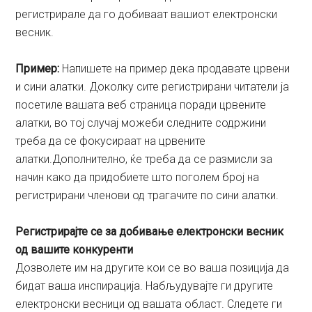
регистриралe да го добиваат вашиот електронски
весник.
Пример:
Напишете на пример дека продавате црвени
и сини алатки. Доколку сите регистрирани читатели ја
посетиле вашата веб страница поради црвените
алатки, во тој случај можеби следните содржини
треба да се фокусираат на црвените
алатки.Дополнително, ќе треба да се размисли за
начин како да придобиете што поголем број на
регистрирани членови од трагачите по сини алатки.
Регистрирајте се за добивање електронски весник
од вашите конкуренти
Дозволете им на другите кои се во ваша позиција да
бидат ваша инспирација. Набљудувајте ги другите
електронски весници од вашата област. Следете ги