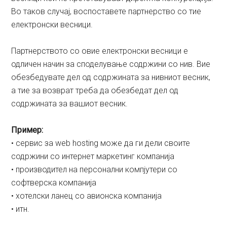
Во таков случај, воспоставете партнерство со тие
електронски весници.
Партнерството со овие електронски весници е
одличен начин за споделување содржини со нив. Вие
обезбедувате дел од содржината за нивниот весник,
а тие за возврат треба да обезбедат дел од
содржината за вашиот весник.
Пример:
• сервис за web hosting може да ги дели своите
содржини со интернет маркетинг компанија
• производител на персонални компјутери со
софтверска компанија
• хотелски ланец со авионска компанија
• итн.