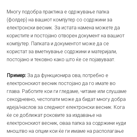
Многу подобра практика е одржување папка
(фолдер) на вашиот компјутер со содржини за
електронски весник. За истата намена можете да
користите и постојано отворен документ на вашиот
компјутер. Папката и документот може да се
користат за вметнување содржини и материјали,
постојано и тековно како што ќе се појавуваат.
Пример:
За да функционира ова, потребно е
електронскиот весник постојано да го имате во
глава. Работите кои ги гледаме, читаме или слушаме
секојдневно, честопати може да бидат многу добра
идеја/наслов за следниот електронски весник. Кога
ќе се доближат роковите за издавање на
електронскиот весник, оваа папка за содржини нуди
мноштво на опции кои ќе ги имаме на располагање