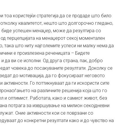
и тоа користејќи стратегија да се продаде што било
 отколку квалитетот, нешто што долгорочно гледано,
е биде успешен менаџер, може да резултира со
 од перцепцијата на менаџерот секој моментален
, така што ниту најголемите успеси ни малку нема да
ричини е произлезена реченицата – Бидете
 да ви се исполни. Од друга страна, пак, добро
едат човека до посакуваните резултати. Доколку се
ведат до мотивација, да го фокусираат неговото
и активности. Го поттикнуваат да ги искористи сите
 пронаоѓањето на различните решенија која што го
л и оптимист. Работата, како и самиот живот, без
ојана потрага за извршување на милион секојдневни
 служат. Оние активности кои се поврзани со
дуваат до конкретни резултати како и до чувство на