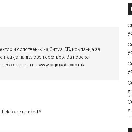
С
у
С
ектор и сопственик на Сигма-СБ, компанија за
у
ентација на деловен софтвер. За повеќе
С
а веб страната на
www.sigmasb.com.mk
у
С
у
С
у
 fields are marked
*