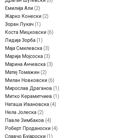
Драган Шутевски
(6)
Емилија Али
(2)
Жарко Конески
(2)
Зоран Лукач
(1)
Коста Мицковски
(6)
Лидија Зорба
(1)
Маја Смилевска
(3)
Марија Мојсоска
(3)
Марина Анчевска
(3)
Матеј Томажин
(2)
Милан Новковски
(6)
Мирослав Драганов
(1)
Митко Керамитчиев
(1)
Наташа Ивановска
(4)
Нела Јолеска
(2)
Павле Зимбаков
(4)
Роберт Проданоски
(4)
Славчо Бујароски
(1)