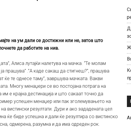
С
р
Д
з
ајте на ум дали се достижни или не, затоа што
Ж
очнете да работите на нив.
В
ата”, Алиса лутајќи налетува на мачка. “Те молам
К
 ја прашува” .”А каде сакаш да стигнеш?”, прашува
п
пат ќе те однесе таму”, завршува мачката. Вакви
дата. Многу менаџери се во постојана потрага на
а им е крајна дестинација и што сакаат точно да
 пример успешен менаџер или пак зголемувањето на
на вистински резултати. Дури и ако зададената цел
ина ќе биде успешна и дали ќе резултира со вистинско
А
сна, одмерена, разумна и да има одреден рок.