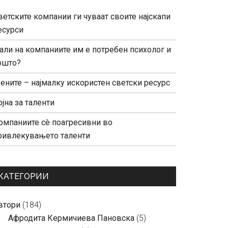
ветските компании ги чуваат своите најскапи
есурси
али на компаниите им е потребен психолог и
ошто?
ените – најмалку искористен светски ресурс
ојна за таленти
омпаниите сè поагресивни во
ривлекувањето таленти
КАТЕГОРИИ
втори
(184)
Aфродита Кермичиева Пановска
(5)