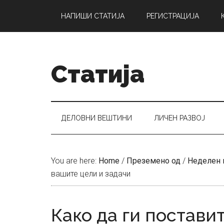
Skip
Skip
Skip
НАПИШИ СТАТИЈА
РЕГИСТРАЦИЈА
to
to
to
main
secondary
primary
content
menu
sidebar
Статија
ДЕЛОВНИ ВЕШТИНИ
ЛИЧЕН РАЗВОЈ
You are here:
Home
/
Преземено од
/
Неделен 
вашите цели и задачи
Како да ги постави