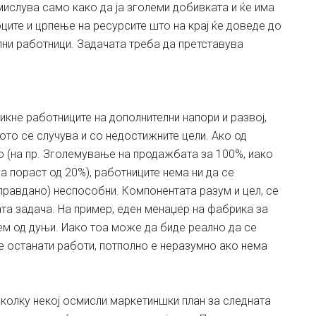
мислува само како да ја зголеми добивката и ќе има
ците и црпење на ресурсите што на крај ќе доведе до
ни работници. Задачата треба да претставува
тикне работниците на дополнителни напори и развој,
ото се случува и со недостижните цели. Ако од
о (на пр. Зголемување на продажбата за 100%, иако
а пораст од 20%), работниците нема ни да се
оправдано) неспособни. Компонентата разум и цел, се
та задача. На пример, еден менаџер на фабрика за
ем од дуњи. Иако тоа може да биде реално да се
е останати работи, потполно е неразумно ако нема
околку некој осмисли маркетиншки план за следната