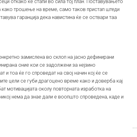
сеци откако ќе стапи во сила тој план. Поставувањето
да како трошење на време, само таков пристап штеди
ставува гаранција дека навистина ќе се оствари таа
онкретно замислена во склоп на јасно дефинирани
инирана оние кои се задолжени за нејзино
 и тоа ќе го спроведат на свој начин кој ќе се
ните цели се губи драгоцено време како и доверба кај
убат мотивацијата околу повторната изработка на
никој нема да знае дали е воопшто спроведена, каде и