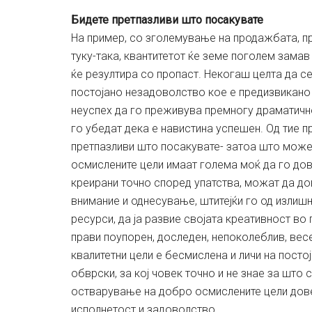
Бидете претпазливи што посакувате
На пример, со зголемување на продажбата, пр
туку-така, квантитетот ќе земе поголем замав
ќе резултира со пропаст. Некогаш целта да с
постојано незадоволство кое е предизвикано
неуспех да го преживува премногу драматично
го убедат дека е навистина успешен. Од тие п
претпазливи што посакувате- затоа што може и
осмислените цели имаат голема моќ да го дов
креирани точно според упатства, можат да до
внимание и однесување, штитејќи го од излишн
ресурси, да ја развие својата креативност во
прави поупорен, доследен, непоколеблив, весе
квалитетни цели е бесмислена и личи на пост
обврски, за кој човек точно и не знае за што
остварување на добро осмислените цели дове
исполнетост и задоволство.