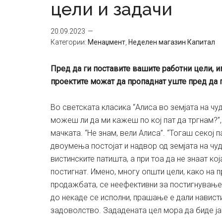
цели и задачи
20.09.2023
Категории:
Менаџмент
,
Неделен магазин Капитал
Пред да ги поставите вашите работни цели, им
проектите можат да пропаднат уште пред да п
Во светската класика “Алиса во земјата на чуд
можеш ли да ми кажеш по кој пат да тргнам?”,
мачката. “Не знам, вели Алиса”. “Тогаш секој 
двоумења постојат и надвор од земјата на чу
вистинските патишта, а при тоа да не знаат кој
постигнат. Имено, многу општи цели, како на
продажбата, се неефективни за постигнување 
до некаде се исполни, прашање е дали навист
задоволство. Зададената цел мора да биде ја