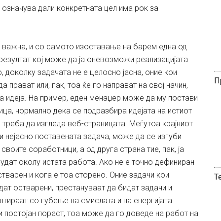
но означува дали конкретната цел има рок за
у важна, и со самото изоставање на барем една од
 резултат кој може да ја оневозможи реализацијата
, доколку задачата не е целосно јасна, оние кои
П
 прават или, пак, тоа ќе го направат на свој начин,
а идеја. На пример, еден менаџер може да му постави
ница, нормално дека се подразбира идејата на истиот
 треба да изгледа веб-страницата. Меѓутоа крајниот
 нејасно поставената задача, може да се изгуби
воите соработници, а од друга страна тие, пак, ја
рудат околу истата работа. Ако не е точно дефиниран
остварен и кога е тоа сторено. Оние задачи кои
Т
дат остварени, престануваат да бидат задачи и
лтираат со губење на смислата и на енергијата.
и постојан пораст, тоа може да го доведе на работ на