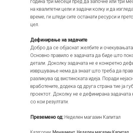
година три месеци пред да започне или три ме
на квалитетни цели и задачи колку и да изгле
време, ги штеди сите останати ресурси и прет
цел.
Дефинирање на задачите
Добро да се објаснат желбите и очекувањата
Основно правило е задачата да биде што пок
детали. Доколку задачата не е конкретно деф
извршување нема да знаат што треба да прават
разликува од вистинската идеја. Поради нејас
вработените, додека од друга страна тие ја г
проектот. Доколку не е дефинирана задачата 
со кои резултати.
Преземено од:
Неделен магазин Капитал
Категории:
Менаџмент
,
Неделен магазин Капитал