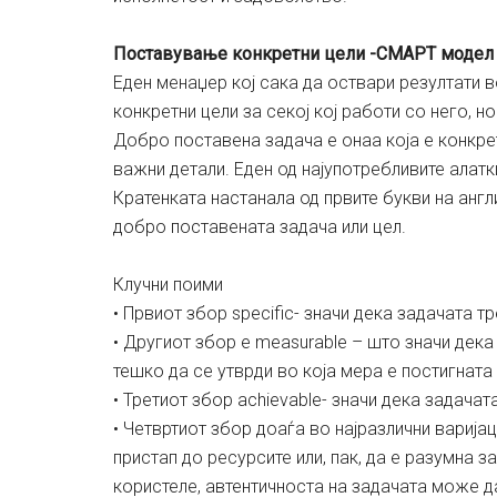
Поставување конкретни цели -СМАРТ модел
Еден менаџер кој сака да оствари резултати в
конкретни цели за секој кој работи со него, н
Добро поставена задача е онаа која е конкре
важни детали. Еден од најупотребливите алат
Кратенката настанала од првите букви на анг
добро поставената задача или цел.
Клучни поими
• Првиот збор specific- значи дека задачата т
• Другиот збор е measurable – што значи дека
тешко да се утврди во која мера е постигната
• Третиот збор achievable- значи дека задачат
• Четвртиот збор доаѓа во најразлични варијаци
пристап до ресурсите или, пак, да е разумна за
користеле, автентичноста на задачата може да