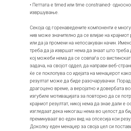
• Петтата е timed или time constrained- однос
извршување.
Секоја од горенаведените компоненти е мног
нив може значително да се влијае на крајниот
или да ја промени на непосакуван начин. Имено
треба да ја извршат нема да знаат што треба да
кој можеби нема да се совпаѓа со вистинскат
задача, на својот оддел, да направи веб-стра
ќе се поклопува со идејата на менаџерот како
резултат може да биде разочарувачки. Поради
драгоцено време, а веројатно и довербата во с
изгубиле мотивацијата за повторно да се пот
крајниот резултат, никој нема да знае дали е 
изгледаат дека никогаш нема во целост да би
преминуваат во еден вид на опсесија кои резу
Доколку еден менаџер за своја цел си постав