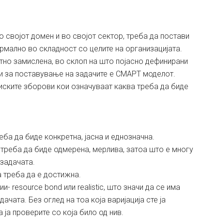
о својот домен и во својот сектор, треба да постави
ормално во складност со целите на организацијата.
тно замислена, во склоп на што појасно дефинирани
ки за поставување на задачите е СМАРТ моделот.
лиските зборови кои означуваат каква треба да биде
реба да биде конкретна, јасна и еднозначна.
 треба да биде одмерена, мерлива, затоа што е многу
 задачата.
а треба да е достижна.
и- resource bond или realistic, што значи да се има
дачата. Без оглед на тоа која варијација сте ја
 ја проверите со која било од нив.