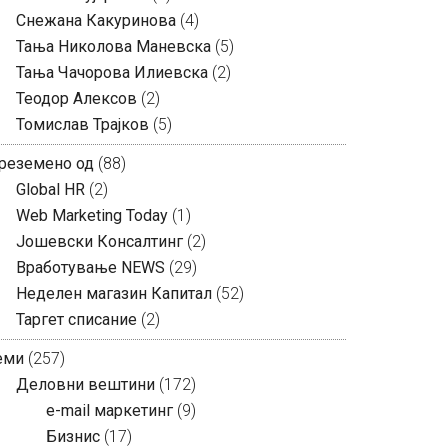
Снежана Какуринова
(4)
Тања Николова Маневска
(5)
Тања Чачорова Илиевска
(2)
Теодор Алексов
(2)
Томислав Трајков
(5)
реземено од
(88)
Global HR
(2)
Web Marketing Today
(1)
Јошевски Консалтинг
(2)
Вработување NEWS
(29)
Неделен магазин Капитал
(52)
Таргет списание
(2)
еми
(257)
Деловни вештини
(172)
e-mail маркетинг
(9)
Бизнис
(17)