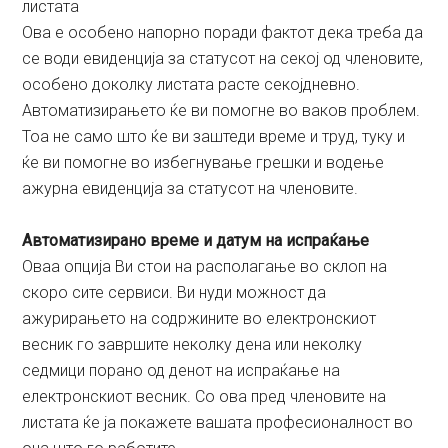
листата
Ова е особено напорно поради фактот дека треба да
се води евиденција за статусот на секој од членовите,
особено доколку листата расте секојдневно.
Автоматизирањето ќе ви помогне во ваков проблем.
Тоа не само што ќе ви заштеди време и труд, туку и
ќе ви помогне во избегнување грешки и водење
ажурна евиденција за статусот на членовите.
Автоматизирано време и датум на испраќање
Оваа опција Ви стои на располагање во склоп на
скоро сите сервиси. Ви нуди можност да
ажурирањето на содржините во електронскиот
весник го завршите неколку дена или неколку
седмици порано од денот на испраќање на
електронскиот весник. Со ова пред членовите на
листата ќе ја покажете вашата професионалност во