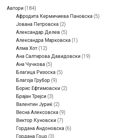
Автори
(184)
Aфродита Кермичиева Пановска
(5)
Јована Петровска
(2)
Александар Делев
(5)
Александра Марковска
(1)
Алма Хот
(12)
Ана Салтирова Давидовски
(19)
Ана Чучкова
(5)
Благица Ризоска
(5)
Благоја Грубор
(9)
Борис Ефтимовски
(2)
Брајан Трејси
(3)
Валентин Јуриќ
(2)
Весна Алексовска
(9)
Виктор Куновски
(7)
Гордана Андоновска
(6)
Гордана Гоџо
(3)