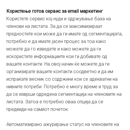
Користење готов сервис за email маркетинг
Користете сервис кој нуди и одржување база на
членови на листата. За да се максимизираат
предностите кои може да ги имате од сегментацијата,
потребно е да имате јасен процес за тоа како
можете да го изведете и како можете да ги
искористите информациите кои ги добивате од
вашите контакти. На овој начин ќе можете да ги
организирате вашите контакти соодветно и да им
испраќате весник со содржини кои се адекватни на
нивните потреби. Потребно е многу време и труд за
да се изврши одредена сегментација на членовите на
листата. Затоа е потребно оваа опција да се
предвиди на самиот почеток.
Автоматизирано ажурирање статус на членовите на