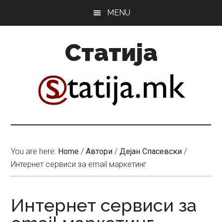
Skip
Skip
MENU
to
to
main
primary
Статија
content
sidebar
You are here:
Home
/
Автори
/
Дејан Спасевски
/
Интернет сервиси за email маркетинг
Интернет сервиси за