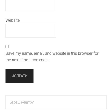
Website
Save my name, email, and website in this browser for
the next time I comment.
Primary
Бараш
нешто?
Sidebar