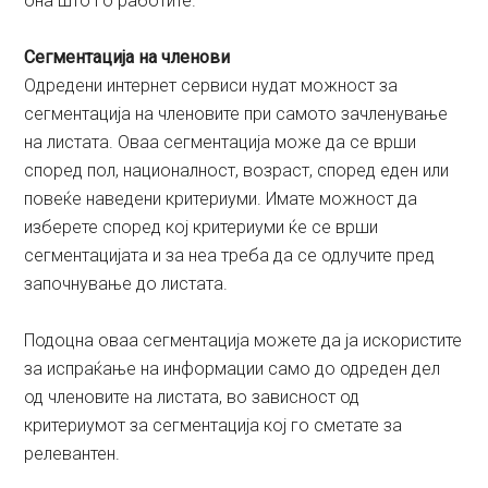
она што го работите.
Сегментација на членови
Одредени интернет сервиси нудат можност за
сегментација на членовите при самото зачленување
на листата. Оваа сегментација може да се врши
според пол, националност, возраст, според еден или
повеќе наведени критериуми. Имате можност да
изберете според кој критериуми ќе се врши
сегментацијата и за неа треба да се одлучите пред
започнување до листата.
Подоцна оваа сегментација можете да ја искористите
за испраќање на информации само до одреден дел
од членовите на листата, во зависност од
критериумот за сегментација кој го сметате за
релевантен.