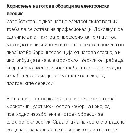
Користење на готови обрасци за електронски
весник
Изработката на дизајнот на електронскиот весник
треба да се остави на професионалци. Доколку и се
одлучите да ангажирате професионално лице, тоа
може да ве чини многу затоа што секоја промена во
дизајнот ќе бара интервенција од негова страна, а и
дистрибуцијата на електронскиот весник ќе треба да
ја вршите мануелно или ќе треба да доплатите за да
изработениот дизајн го вметнете во некој од
постоечките сервиси.
За таа цел постоечките интернет сервиси за email
маркетинг нудат можност за избор на некој од
претходно изработените готови обрасци за
електронски весник. Оваа опција најчесто е вградена
во цената за користење на сервисот и за неа не е