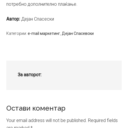
потребно дополнително плаќање.
Aвтор:
Дејан Спасески
Категории:
e-mail маркетинг
,
Дејан Спасевски
За авторот:
Reader
Остави коментар
Interactions
Your email address will not be published.
Required fields
are marked
*