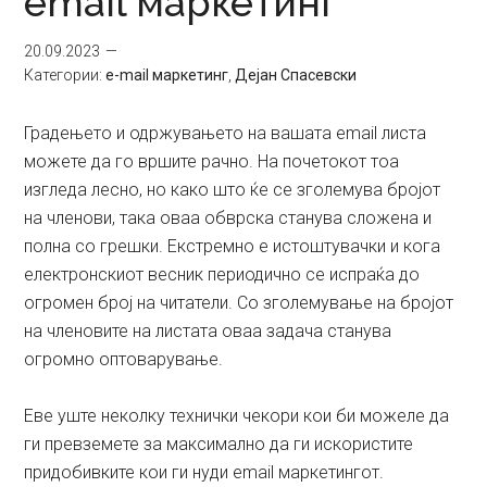
email маркетинг
20.09.2023
Категории:
e-mail маркетинг
,
Дејан Спасевски
Градењето и одржувањето на вашата email листа
можете да го вршите рачно. На почетокот тоа
изгледа лесно, но како што ќе се зголемува бројот
на членови, така оваа обврска станува сложена и
полна со грешки. Екстремно е истоштувачки и кога
електронскиот весник периодично се испраќа до
огромен број на читатели. Со зголемување на бројот
на членовите на листата оваа задача станува
огромно оптоварување.
Еве уште неколку технички чекори кои би можеле да
ги превземете за максимално да ги искористите
придобивките кои ги нуди email маркетингот.