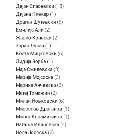
Дејан Спасевски
(18)
Дијана Клекар
(1)
Драган Шутевски
(6)
Емилија Али
(2)
Жарко Конески
(2)
Зоран Лукач
(1)
Коста Мицковски
(6)
Лидија Зорба
(1)
Маја Смилевска
(3)
Марија Мојсоска
(3)
Марина Анчевска
(3)
Матеј Томажин
(2)
Милан Новковски
(6)
Мирослав Драганов
(1)
Митко Керамитчиев
(1)
Наташа Ивановска
(4)
Нела Јолеска
(2)