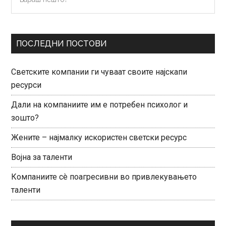
нешто?
Sidebar
ПОСЛЕДНИ ПОСТОВИ
Светските компании ги чуваат своите најскапи
ресурси
Дали на компаниите им е потребен психолог и
зошто?
Жените – најмалку искористен светски ресурс
Војна за таленти
Компаниите сè поагресивни во привлекувањето
таленти