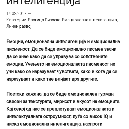
интелигенција
14.08.2017
Категории:
Благица Ризоска
,
Емоционална интелигенција
,
Личен развој
Емоции, емоционална интелигенција и емоционална
писменост. Да се биде емоционално писмен значи
да се знае како да се управува со сопствените
емоции. Учењето на емоционалната писменост не
учи како се изразуваат чувствата, како и кога да се
изразуваат и како тие влијаат врз другите.
Поетски кажано, да се биде емоционален гурман,
свесен за текстурата, мирисот и вкусот на емоциите.
Кај секој од нас се преплетуваат емоционалната и
интелектуалната остроумност; луѓе со висок IQ и
ниска емоционална интелигенција, наспроти