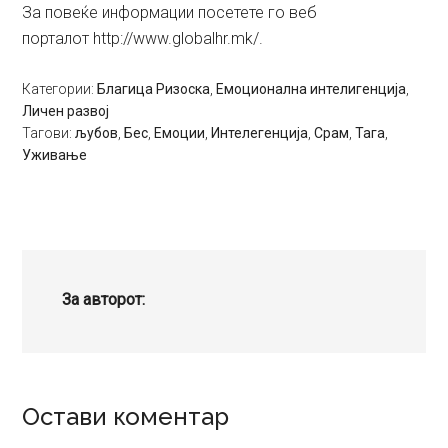
За повеќе информации посетете го веб
порталот http://www.globalhr.mk/
.
Категории:
Благица Ризоска
,
Емоционална интелигенција
,
Личен развој
Тагови:
љубов
,
Бес
,
Емоции
,
Интелегенција
,
Срам
,
Тага
,
Уживање
За авторот:
Reader
Остави коментар