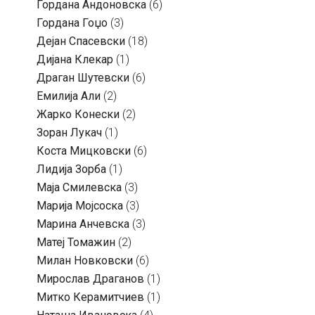
Гордана Андоновска
(6)
Гордана Гоџо
(3)
Дејан Спасевски
(18)
Дијана Клекар
(1)
Драган Шутевски
(6)
Емилија Али
(2)
Жарко Конески
(2)
Зоран Лукач
(1)
Коста Мицковски
(6)
Лидија Зорба
(1)
Маја Смилевска
(3)
Марија Мојсоска
(3)
Марина Анчевска
(3)
Матеј Томажин
(2)
Милан Новковски
(6)
Мирослав Драганов
(1)
Митко Керамитчиев
(1)