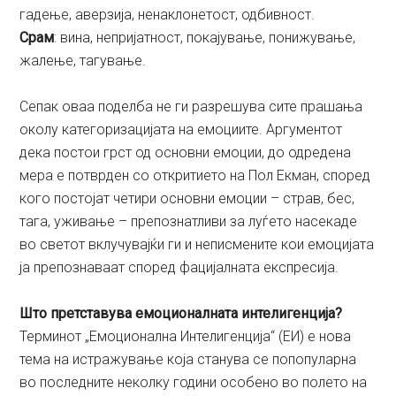
гадење, аверзија, ненаклонетост, одбивност.
Срам
: вина, непријатност, покајување, понижување,
жалење, тагување.
Сепак оваа поделба не ги разрешува сите прашања
околу категоризацијата на емоциите. Аргументот
дека постои грст од основни емоции, до одредена
мера е потврден со откритието на Пол Екман, според
кого постојат четири основни емоции – страв, бес,
тага, уживање – препознатливи за луѓето насекаде
во светот вклучувајќи ги и неписмените кои емоцијата
ја препознаваат според фацијалната експресија.
Што претставува емоционалната интелигенција?
Терминот „Емоционална Интелигенција“ (ЕИ) е нова
тема на истражување која станува се попопуларна
во последните неколку години особено во полето на