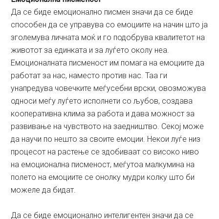
Да се биде емоционално писмен значи да се биде
способен да се управува со емоциите на начин што ја
зголемува личната моќ и го подобрува квалитетот на
животот за единката и за луѓето околу неа.
Емоционалната писменост им помага на емоциите да
работат за нас, наместо против нас. Таа ги
унапредува човечките меѓусебни врски, овозможува
односи меѓу луѓето исполнети со љубов, создава
кооперативна клима за работа и дава можност за
развивање на чувството на заедништво. Секој може
да научи по нешто за своите емоции. Некои луѓе низ
процесот на растење се здобиваат со високо ниво
на емоционална писменост, меѓутоа малкумина на
полето на емоциите се онолку мудри колку што би
можеле да бидат.
Да се биде емоционално интелигентен значи да се