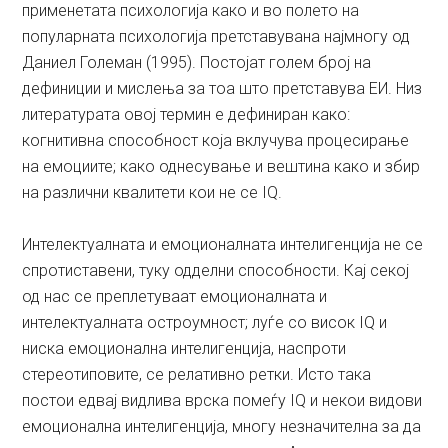
применетата психологија како и во полето на
популарната психологија претставувана најмногу од
Даниел Големан (1995). Постојат голем број на
дефиниции и мислења за тоа што претставува ЕИ. Низ
литературата овој термин е дефиниран како:
когнитивна способност која вклучува процесирање
на емоциите; како однесување и вештина како и збир
на различни квалитети кои не се IQ.
Интелектуалната и емоционалната интелигенција не се
спротиставени, туку одделни способности. Кај секој
од нас се преплетуваат емоционалната и
интелектуалната остроумност; луѓе со висок IQ и
ниска емоционална интелигенција, наспроти
стереотиповите, се релативно ретки. Исто така
постои едвај видлива врска помеѓу IQ и некои видови
емоционална интелигенција, многу незначителна за да