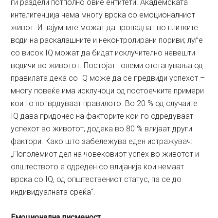
ги раздели потполно овие ентитети. Академската
интелигенција нема многу врска со емоционалниот
живот. И најумните можат да пропаднат во плитките
води на раскалашните и неконтролирани пориви; луѓе
со висок IQ можат да бидат исклучително невешти
водичи во животот. Постојат големи отстапувања од
правилата дека со IQ може да се предвиди успехот –
многу повеќе има исклучоци од постоечките примери
кои го потврдуваат правилото. Во 20 % од случаите
IQ дава придонес на факторите кои го одредуваат
успехот во животот, додека во 80 % влијаат други
фактори. Како што забележува еден истражувач:
„Поголемиот дел на човековиот успех во животот и
општеството е одреден со влијанија кои немаат
врска со IQ, од општествениот статус, па се до
индивидуалната среќа“.
Емоционална писменост