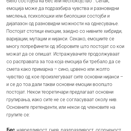
било состојба на бес или неспокојство“. Сепак,
емоција може да подразбира чувства и разновидни
мислења, психолошки или биолошки состојби и
дијапазон од разновидни можности на однесување.
Постојат стотици емоции, заедно со нивните хибриди,
варијации, мутации и ниjанси. Секако, емоциите се
многу попрефинети од зборовите што постојат со кои
можат да се опишат. Истражувачите продолжуваат
со расправата за тоа која емоција би требало да се
смета како примарна – сино, црвено или жолто
чувство од кое произлегуваат сите основни нијанси –
и се до тоа дали такви основни емоции воопшто
постојат. Некои теоретичари предлагаат основни
групирања, иако сите не се согласуваат околу нив.
Основните претенденти, или некои од членовите на
групите се:
Бес
: навредливост, гнев, раздразливост, огорченост,