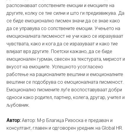
распознаваат сопствените емоции и емоциите на
другите, колку се тие силни и што ги предизвикува. Да
се биде емоционално писмен значи да се знае како
да се управува со сопствените емоции. Учењето на
емоционалната писменост не учи како се изразуваат
чувствата, како и кога да се изразуваат и како тие
влијаат врз другите. Поетски кажано, да се биде
емоционален гурман, свесен за текстурата, мирисот и
вкусот на емоциите. Успешното усогласено
работење на рационалните вештини и емоционалните
вештини се подобрува со емоционалната писменост.
Емоционално писмените луѓе воспоставуваат добри
односи како родител, партнер, колега, другар, учител и
љубовник.
Aвтор:
Автор: М-р Благица Ризоска e предавач и
консултант, главен и одговорен уредник на Global HR.