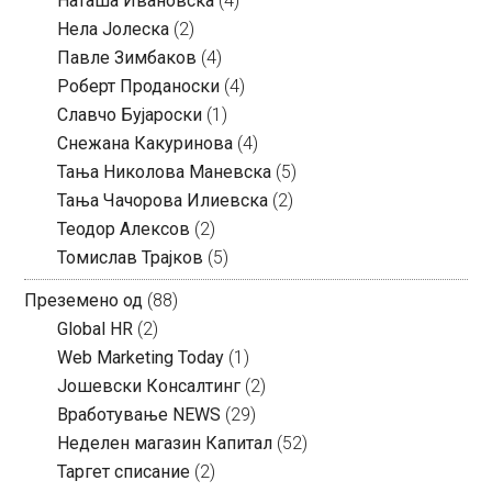
Наташа Ивановска
(4)
Нела Јолеска
(2)
Павле Зимбаков
(4)
Роберт Проданоски
(4)
Славчо Бујароски
(1)
Снежана Какуринова
(4)
Тања Николова Маневска
(5)
Тања Чачорова Илиевска
(2)
Теодор Алексов
(2)
Томислав Трајков
(5)
Преземено од
(88)
Global HR
(2)
Web Marketing Today
(1)
Јошевски Консалтинг
(2)
Вработување NEWS
(29)
Неделен магазин Капитал
(52)
Таргет списание
(2)