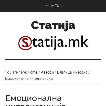
Skip
Skip
MENU
to
to
main
primary
Статија
content
sidebar
You are here:
Home
/
Автори
/
Благица Ризоска
/
Емоционална интелигенција
Емоционална