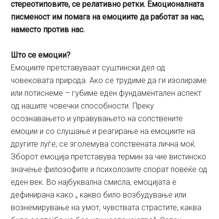
стереотиповите, се релативно ретки. Емоционалната
писменост им помага на емоциите да работат за нас,
наместо против нас.
Што се емоции?
Емоциите претставуваат суштински дел од
човековата природа. Ако се трудиме да ги изолираме
или потиснеме – губиме еден фундаментален аспект
од нашите човечки способности. Преку
осознавањето и управувањето на сопствените
емоции и со слушање и реагирање на емоциите на
другите луѓе, се зголемува сопствената лична моќ.
Зборот емоција претставува термин за чие вистинско
значење филозофите и психолозите спорат повеќе од
еден век. Во најбуквална смисла, емоцијата е
дефинирана како „ какво било возбудување или
вознемирување на умот, чувствата страстите; каква