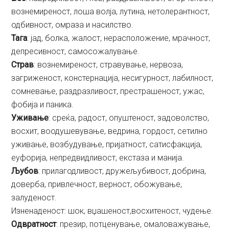
вознемиреност, лоша волја, лутина, нетолерантност,
одбивност, омраза и насилство.
Тага
: јад, болка, жалост, нерасположение, мрачност,
депресивност, самосожалување.
Страв
: вознемиреност, стравување, нервоза,
загриженост, констернација, несигурност, лабилност,
сомневање, раздразливост, престрашеност, ужас,
фобија и паника.
Уживање
: среќа, радост, опуштеност, задоволство,
восхит, воодушевување, ведрина, гордост, сетилно
уживање, возбудување, пријатност, сатисфакција,
еуфорија, непредвидливост, екстаза и манија.
Љубов
: прилагодливост, дружељубивост, добрина,
доверба, привлечност, верност, обожување,
залуденост.
Изненаденост: шок, вџашеност,восхитеност, чудење.
Одвратност
: презир, потценување, омаловажување,