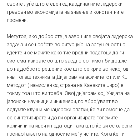
своите луѓе што е еден од кардиналните лидерски
гревови во економијата на знаење и константните
промени.
Меѓутоа, ако добро сте ја завршиле својата лидерска
задача и се наоѓате во ситуација на загушеност на
идеите и се мачите како тие вредни податоци да ги
систематизирате со што заедно со тимот би дошле
до најдоброто решение кое што се крие во некој од
нив, тогаш техниката Дијаграм на афинитетот или КЈ
методот ( измислен од страна на Кавакита Јиро) е
токму тоа што ви треба. Овој дијаграм кој, Унијата на
јапонски научници и инженери, го вбројуваат во
седумте клучни менаџерски алатки, ќе ви помогне да
се синтетизирате и да ги организирате големите
количини на идеи и податоци така што ќе ви се олесни
пронаоѓањето на односите меѓу истите. Кога ќе ги