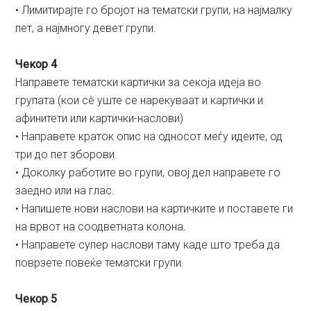
• Лимитирајте го бројот на тематски групи, на најмалку
пет, а најмногу девет групи.
Чекор 4
Направете тематски картички за секоја идеја во
групата (кои сè уште се нарекуваат и картички и
афинитети или картички-наслови)
• Направете краток опис на односот меѓу идеите, од
три до пет зборови.
• Доколку работите во групи, овој дел направете го
заедно или на глас.
• Напишете нови наслови на картичките и поставете ги
на врвот на соодветната колона.
• Направете супер наслови таму каде што треба да
поврзете повеќе тематски групи.
Чекор 5