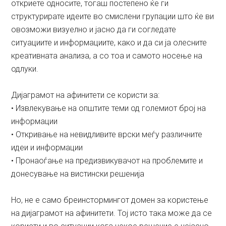
откриете односите, тогаш постепено ќе ги
структурирате идеите во смислени групации што ќе ви
овозможи визуелно и јасно да ги согледате
ситуациите и информациите, како и да си ја олесните
креативната анализа, а со тоа и самото носење на
одлуки.
Дијаграмот на афинитети се користи за:
• Извлекување на општите теми од големиот број на
информации
• Откривање на невидливите врски меѓу различните
идеи и информации
• Пронаоѓање на предизвикувачот на проблемите и
донесување на вистински решенија
Но, не е само бреинстормингот домен за користење
на дијаграмот на афинитети. Тој исто така може да се