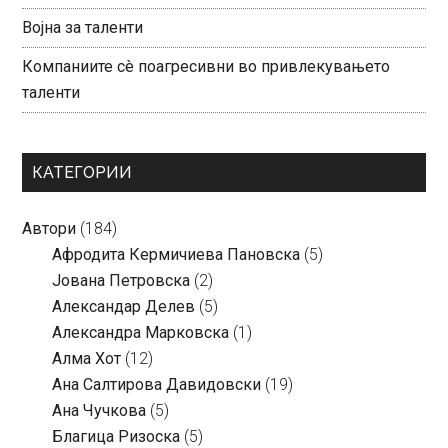
Војна за таленти
Компаниите сè поагресивни во привлекувањето
таленти
КАТЕГОРИИ
Автори
(184)
Aфродита Кермичиева Пановска
(5)
Јована Петровска
(2)
Александар Делев
(5)
Александра Марковска
(1)
Алма Хот
(12)
Ана Салтирова Давидовски
(19)
Ана Чучкова
(5)
Благица Ризоска
(5)