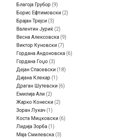
Благоја Грубор
(9)
Борис Ефтимовски
(2)
Брајан Трејси
(3)
Валентин Јуриќ
(2)
Весна Алексовска
(9)
Виктор Куновски
(7)
Гордана Андоновска
(6)
Гордана Гоџо
(3)
Дејан Спасевски
(18)
Дијана Клекар
(1)
Драган Шутевски
(6)
Емилија Али
(2)
Жарко Конески
(2)
Зоран Лукач
(1)
Коста Мицковски
(6)
Лидија Зорба
(1)
Маја Смилевска
(3)