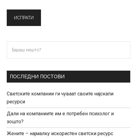
Primary
Бараш
нешто?
Sidebar
ПОСЛЕДНИ ПОСТОВИ
Светските компании ги чуваат своите најскапи
ресурси
Дали на компаниите им е потребен психолог и
зошто?
Жените – најмалку искористен светски ресурс