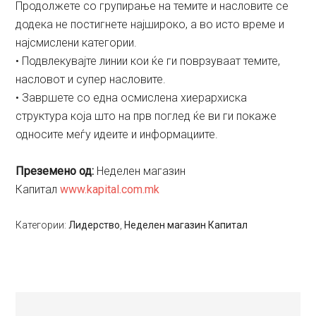
Продолжете со групирање на темите и насловите сe
додека не постигнете најшироко, а во исто време и
најсмислени категории.
• Подвлекувајте линии кои ќе ги поврзуваат темите,
насловот и супер насловите.
• Завршете со една осмислена хиерархиска
структура која што на прв поглед ќе ви ги покаже
односите меѓу идеите и информациите.
Преземено од:
Неделен магазин
Капитал
www.kapital.com.mk
Категории:
Лидерство
,
Неделен магазин Капитал