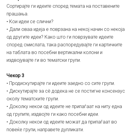
Сортирајте ги идеите според темата на поставените
прашања.
• Кои идеи се слични?
• Дали оваа идеја е поврзана на некој начин со некоја
од другите идеи? Како што ги поврзувате идеите
според смислата, така распоредувајте ги картичките
на таблата во посебни вертикални колони и
издвојувајте ги во тематски групи.
Чекор 3
• Продискутирајте ги идеите заедно со сите групи.
• Дискутирајте за сè додека не се постигне консензус
околу тематските групи.
• Доколку некои од идеите не припаѓаат на ниту една
од групите, издвојте ги како посебни идеи.
• Доколку некои од идеите можат да припаѓаат во
повеќе групи, направете дупликати.