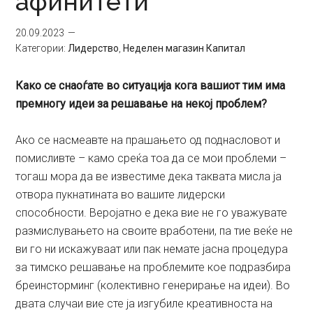
афинитети
20.09.2023
Категории:
Лидерство
,
Неделен магазин Капитал
Како се снаоѓате во ситуација кога вашиот тим има
премногу идеи за решавање на некој проблем?
Ако се насмеавте на прашањето од поднасловот и
помисливте – камо среќа тоа да се мои проблеми –
тогаш мора да ве известиме дека таквата мисла ја
отвора пукнатината во вашите лидерски
способности. Веројатно е дека вие не го уважувате
размислувањето на своите вработени, па тие веќе не
ви го ни искажуваат или пак немате јасна процедура
за тимско решавање на проблемите кое подразбира
бреинсторминг (колективно генерирање на идеи). Во
двата случаи вие сте ја изгубиле креативноста на