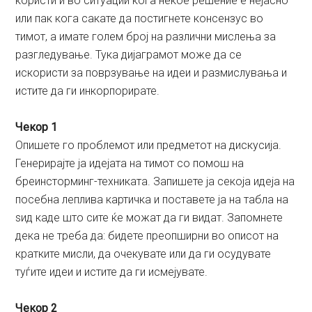
користи и во ситуации кога некое решение е нејасно
или пак кога сакате да постигнете консензус во
тимот, а имате голем број на различни мислења за
разгледување. Тука дијаграмот може да се
искористи за поврзување на идеи и размислувања и
истите да ги инкорпорирате.
Чекор 1
Опишете го проблемот или предметот на дискусија.
Генерирајте ја идејата на тимот со помош на
бреинсторминг-техниката. Запишете ја секоја идеја на
посебна леплива картичка и поставете ја на табла на
ѕид каде што сите ќе можат да ги видат. Запомнете
дека не треба да: бидете преопширни во описот на
кратките мисли, да очекувате или да ги осудувате
туѓите идеи и истите да ги исмејувате.
Чекор 2