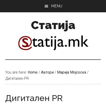
Skip
Skip
MENU
to
to
main
primary
Статија
content
sidebar
You are here:
Home
/
Автори
/
Марија Мојсоска
/
Дигитален PR
Дигитален PR