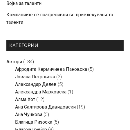
Војна за таленти
Компаниите сè поагресивни во привлекувањето
таленти
КАТЕГОРИИ
Автори
(184)
Aфродита Кермичиева Пановска
(5)
Јована Петровска
(2)
Александар Делев
(5)
Александра Марковска
(1)
Алма Хот
(12)
Ана Салтирова Давидовски
(19)
Ана Чучкова
(5)
Благица Ризоска
(5)
Благоја Грубор
(9)