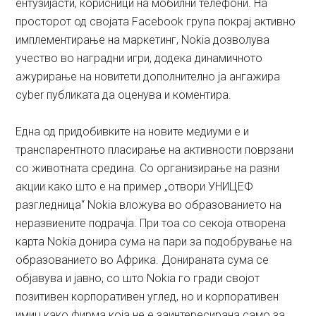
ентузијасти, корисници на мобилни телефони. На
просторот од својата Facebook група покрај активно
имплементирање на маркетинг, Nokia дозволува
учество во наградни игри, додека динамичното
ажурирање на новитети дополнително ја ангажира
cyber публиката да оценува и коментира.
Една од придобивките на новите медиуми е и
транспарентното пласирање на активности поврзани
со животната средина. Со организирање на разни
акции како што е на пример „отвори УНИЦЕФ
разгледница“ Nokia вложува во образованието на
неразвиените подрачја. При тоа со секоја отворена
карта Nokia донира сума на пари за подобрување на
образованието во Африка. Донираната сума се
објавува и јавно, со што Nokia го гради својот
позитивен корпоративен углед, но и корпоративен
имиџ како фирма која не е заинтересирана само за