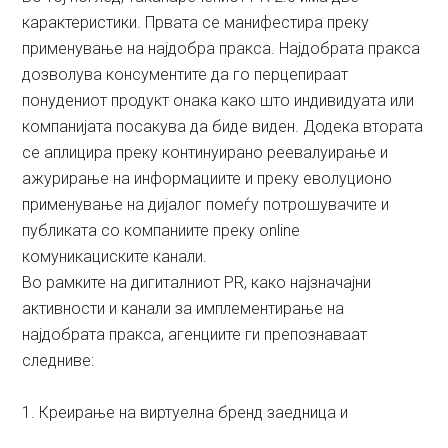
карактеристики. Првата се манифестира преку
применување на најдобра пракса. Најдобрата пракса
дозволува консументите да го перцепираат
понудениот продукт онака како што индивидуата или
компанијата посакува да биде виден. Додека втората
се аплицира преку континуирано реевалуирање и
ажурирање на информациите и преку еволуционо
применување на дијалог помеѓу потрошувачите и
публиката со компаниите преку onlinе
комуникациските канали.
Во рамките на дигиталниот PR, како најзначајни
активности и канали за имплементирање на
најдобрата пракса, агенциите ги препознаваат
следниве:
1. Креирање на виртуелна бренд заедница и