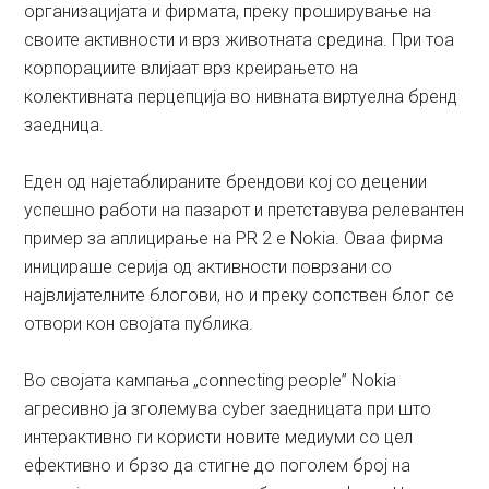
организацијата и фирмата, преку проширување на
своите активности и врз животната средина. При тоа
корпорациите влијаат врз креирањето на
колективната перцепција во нивната виртуелна бренд
заедница.
Еден од најетаблираните брендови кој со децении
успешно работи на пазарот и претставува релевантен
пример за аплицирање на PR 2 e Nokia. Оваа фирма
иницираше серија од активности поврзани со
највлијателните блогови, но и преку сопствен блог се
отвори кон својата публика.
Во својата кампања „connecting people” Nokia
агресивно ја зголемува cyber заедницата при што
интерактивно ги користи новите медиуми со цел
ефективно и брзо да стигне до поголем број на