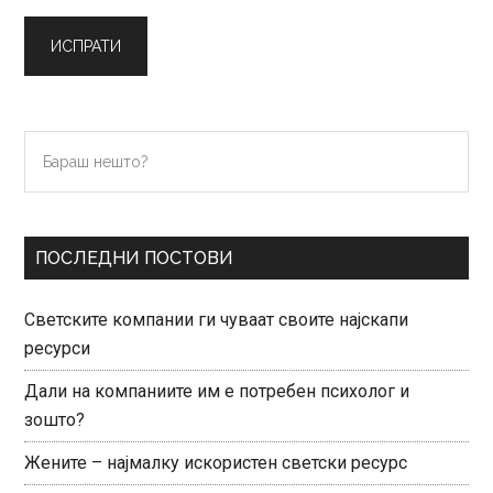
Primary
Бараш
нешто?
Sidebar
ПОСЛЕДНИ ПОСТОВИ
Светските компании ги чуваат своите најскапи
ресурси
Дали на компаниите им е потребен психолог и
зошто?
Жените – најмалку искористен светски ресурс