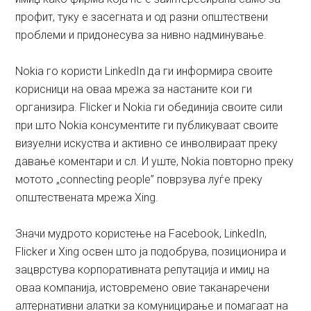
профит, туку е засегната и од разни општествени
проблеми и придонесува за нивно надминување.
Nokia го користи LinkedIn да ги информира своите
корисници на оваа мрежа за настаните кои ги
организира. Flicker и Nokia ги обединија своите сили
при што Nokia консументите ги публикуваат своите
визуелни искуства и активно се инволвираат преку
давање коментари и сл. И уште, Nokia повторно преку
мотото „connecting people” поврзува луѓе преку
општествената мрежа Xing.
Значи мудрото користење на Facebook, LinkedIn,
Flicker и Xing освен што ја подобрува, позиционира и
зацврстува корпоративната репутација и имиџ на
оваа компанија, истовремено овие таканаречени
алтернативни алатки за комуницирање и помагаат на