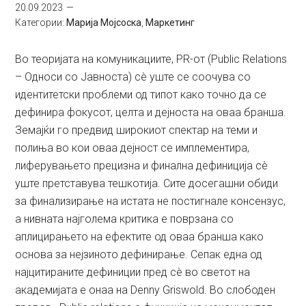
20.09.2023
Категории:
Марија Мојсоска
,
Маркетинг
Во теоријата на комуникациите, PR-от (Public Relations
– Односи со Јавноста) сè уште се соочува со
идентитетски проблеми од типот како точно да се
дефинира фокусот, целта и дејноста на оваа бранша.
Земајќи го предвид широкиот спектар на теми и
полиња во кои оваа дејност се имплементира,
лиферувањето прецизна и финална дефиниција сè
уште претставува тешкотија. Сите досегашни обиди
за финализирање на истата не постигнале консензус,
а нивната најголема критика е поврзана со
аплицирањето на ефектите од оваа бранша како
основа за нејзиното дефинирање. Сепак една од
најцитираните дефиниции пред сè во светот на
академијата е онаа на Denny Griswold. Во слободен