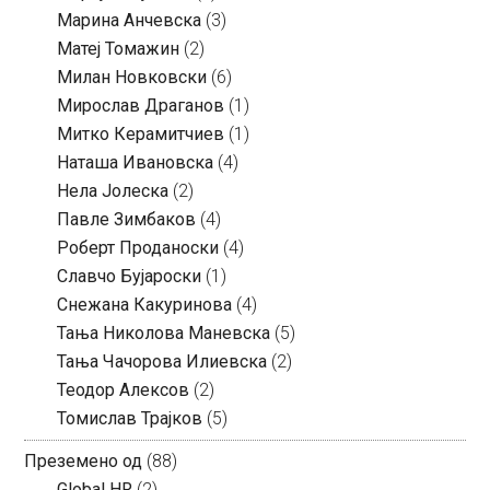
Марина Анчевска
(3)
Матеј Томажин
(2)
Милан Новковски
(6)
Мирослав Драганов
(1)
Митко Керамитчиев
(1)
Наташа Ивановска
(4)
Нела Јолеска
(2)
Павле Зимбаков
(4)
Роберт Проданоски
(4)
Славчо Бујароски
(1)
Снежана Какуринова
(4)
Тања Николова Маневска
(5)
Тања Чачорова Илиевска
(2)
Теодор Алексов
(2)
Томислав Трајков
(5)
Преземено од
(88)
Global HR
(2)