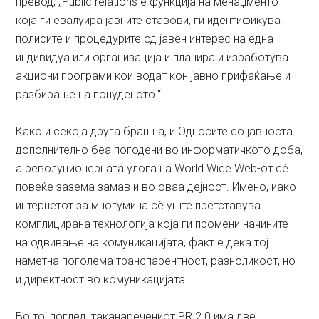
превод, „Public relations е функција на менаџментот
која ги евалуира јавните ставови, ги идентификува
полисите и процедурите од јавен интерес на една
индивидуа или организација и планира и изработува
акциони програми кои водат кон јавно прифаќање и
разбирање на понуденото.“
Како и секоја друга бранша, и Односите со јавноста
дополнително беа погодени во информатичкото доба,
а револуционерната улога на World Wide Web-от сè
повеќе зазема замав и во оваа дејност. Имено, иако
интернетот за многумина сè уште претставува
комплицирана технологија која ги промени начините
на одвивање на комуникацијата, факт е дека тој
наметна поголема транспарентност, разноликост, но
и директност во комуникацијата.
Во тој поглед, таканаречениот PR 2.0 има две