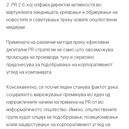
2. PR 2.0, кој опфаќа директни активности во
виртуелната заедницата, креирање и објавување на
новостите и советување преку новите општествени
медиуми.
Примената на различни методи преку ефективни
дигитални PR стратегии не само што овозможува
промоција на производи, туку и сериозно
придонесува за подобрување на корпоративниот
углед на компанијата.
Консеквентно, сè поочигледен станува фактот дека
социјалното вмрежување преминува во еден од
најпрактичните начини на примена на PR-от во
информатичкото општество. Имено, општествените
групи нудат опција за подобрување, позиционирање
и/или зацврстување на корпоративниот углед на