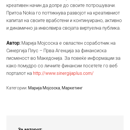
креативен начин да допре до своите потрошувачи.
Притоа Nokia го поттикнува развојот на креативниот
капитал на своите вработени и континуирано, активно
и динамично ја инволвира својата виртуелна публика.
Aвтор:
Марија Мојсоска е овластен соработник на
Синергија Плус – Прва Агенција за финансиска
писменост во Македонија. За повеќе информации за
како помудро со личните финансии посетете го веб
порталот на
http://www.sinergijaplus.com/
Категории:
Марија Мојсоска
,
Маркетинг
За авторот: