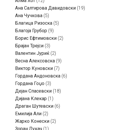
Алма Хот
(12)
Ана Салтирова Давидовски
(19)
Ана Чучкова
(5)
Благица Ризоска
(5)
Благоја Грубор
(9)
Борис Ефтимовски
(2)
Брајан Трејси
(3)
Валентин Јуриќ
(2)
Весна Алексовска
(9)
Виктор Куновски
(7)
Гордана Андоновска
(6)
Гордана Гоџо
(3)
Дејан Спасевски
(18)
Дијана Клекар
(1)
Драган Шутевски
(6)
Емилија Али
(2)
Жарко Конески
(2)
Зоран Лукач
(1)