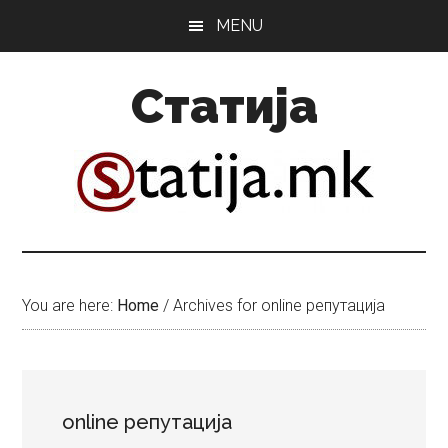
Skip
Skip
MENU
to
to
main
primary
Статија
content
sidebar
You are here:
Home
/
Archives for online репутација
online репутација