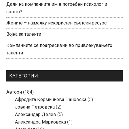
Дали на компаниите им е потребен психолог и
зошто?
Жените – најмалку искористен светски ресурс
Војна за таленти
Компаниите сè поагресивни во привлекувањето
таленти
КАТЕГОРИИ
Автори
(184)
Aфродита Кермичиева Пановска
(5)
Јована Петровска
(2)
Александар Делев
(5)
Александра Марковска
(1)