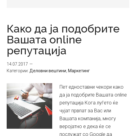
Како да ја подобрите
Вашата online
репутација
14.07.2017
Категории:
Деловни вештини
,
Маркетинг
Пет едноставни чекори како
да ја подобрите Вашата online
репутација Кога луѓето ќе
чујат првпат за Вас или
Вашата компанија, многу
веројатно е дека ќе се
послужат со Google да