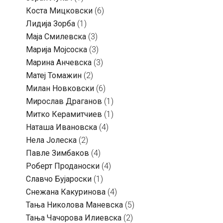
Коста Мицковски
(6)
Лидија Зорба
(1)
Маја Смилевска
(3)
Марија Мојсоска
(3)
Марина Анчевска
(3)
Матеј Томажин
(2)
Милан Новковски
(6)
Мирослав Драганов
(1)
Митко Керамитчиев
(1)
Наташа Ивановска
(4)
Нела Јолеска
(2)
Павле Зимбаков
(4)
Роберт Проданоски
(4)
Славчо Бујароски
(1)
Снежана Какуринова
(4)
Тања Николова Маневска
(5)
Тања Чачорова Илиевска
(2)