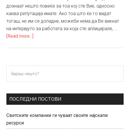
дознаат нешто повеќе за тоа кој сте Вие, односно
каква репутација имате. Ако тоа што ќе го видат
тогаш, не им се допадне, можеби нема да Ве викнат
на интервјуто за работата за која сте аплицирале, …
about
[Read more...]
Како
да
ја
подобрите
Primary
Бараш
Вашата
нешто?
Sidebar
online
репутација
ПОСЛЕДНИ ПОСТОВИ
Светските компании ги чуваат своите најскапи
ресурси