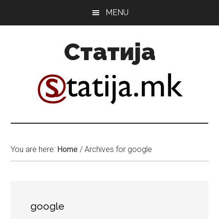
Skip
Skip
MENU
to
to
main
primary
Статија
content
sidebar
You are here:
Home
/
Archives for google
google