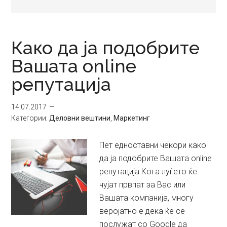
Како да ја подобрите
Вашата online
репутација
14.07.2017
Категории:
Деловни вештини
,
Маркетинг
Пет едноставни чекори како
да ја подобрите Вашата online
репутација Кога луѓето ќе
чујат првпат за Вас или
Вашата компанија, многу
веројатно е дека ќе се
послужат со Google да