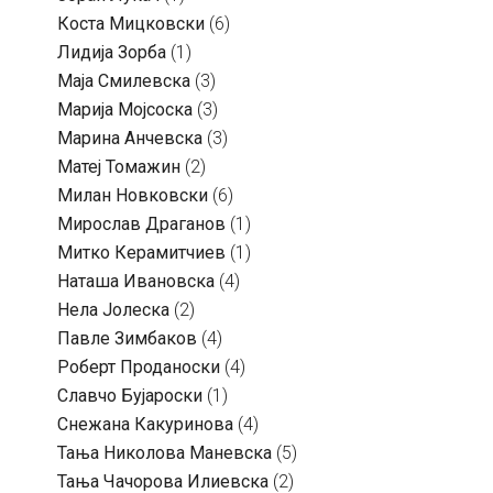
Коста Мицковски
(6)
Лидија Зорба
(1)
Маја Смилевска
(3)
Марија Мојсоска
(3)
Марина Анчевска
(3)
Матеј Томажин
(2)
Милан Новковски
(6)
Мирослав Драганов
(1)
Митко Керамитчиев
(1)
Наташа Ивановска
(4)
Нела Јолеска
(2)
Павле Зимбаков
(4)
Роберт Проданоски
(4)
Славчо Бујароски
(1)
Снежана Какуринова
(4)
Тања Николова Маневска
(5)
Тања Чачорова Илиевска
(2)