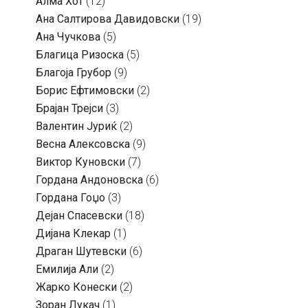
Алма Хот
(12)
Ана Салтирова Давидовски
(19)
Ана Чучкова
(5)
Благица Ризоска
(5)
Благоја Грубор
(9)
Борис Ефтимовски
(2)
Брајан Трејси
(3)
Валентин Јуриќ
(2)
Весна Алексовска
(9)
Виктор Куновски
(7)
Гордана Андоновска
(6)
Гордана Гоџо
(3)
Дејан Спасевски
(18)
Дијана Клекар
(1)
Драган Шутевски
(6)
Емилија Али
(2)
Жарко Конески
(2)
Зоран Лукач
(1)