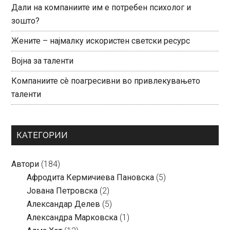
Дали на компаниите им е потребен психолог и
зошто?
Жените – најмалку искористен светски ресурс
Војна за таленти
Компаниите сè поагресивни во привлекувањето
таленти
КАТЕГОРИИ
Автори
(184)
Aфродита Кермичиева Пановска
(5)
Јована Петровска
(2)
Александар Делев
(5)
Александра Марковска
(1)