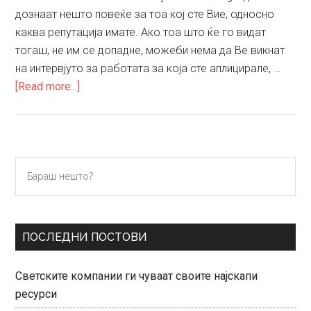
дознаат нешто повеќе за тоа кој сте Вие, односно
каква репутација имате. Ако тоа што ќе го видат
тогаш, не им се допадне, можеби нема да Ве викнат
на интервјуто за работата за која сте аплицирале, …
about
[Read more...]
Како
да
ја
подобрите
Primary
Бараш
Вашата
нешто?
Sidebar
online
репутација
ПОСЛЕДНИ ПОСТОВИ
Светските компании ги чуваат своите најскапи
ресурси