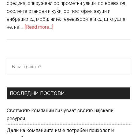
средина, опкружени со прометни улици, со врева од
околните станови и куќи, со постојани звуци и
вибрации од мобилните, телевизорите и од што уште
about
не, не …
[Read more...]
Тишината
–
звукот
на
Primary
Бараш
внатрешното
нешто?
Sidebar
битие
ПОСЛЕДНИ ПОСТОВИ
Светските компании ги чуваат своите најскапи
ресурси
Дали на компаниите им е потребен психолог и