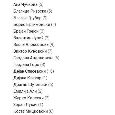
Ана Чучкова
(5)
Благица Ризоска
(5)
Благоја Грубор
(9)
Борис Ефтимовски
(2)
Брајан Трејси
(3)
Валентин Јуриќ
(2)
Весна Алексовска
(9)
Виктор Куновски
(7)
Гордана Андоновска
(6)
Гордана Гоџо
(3)
Дејан Спасевски
(18)
Дијана Клекар
(1)
Драган Шутевски
(6)
Емилија Али
(2)
Жарко Конески
(2)
Зоран Лукач
(1)
Коста Мицковски
(6)