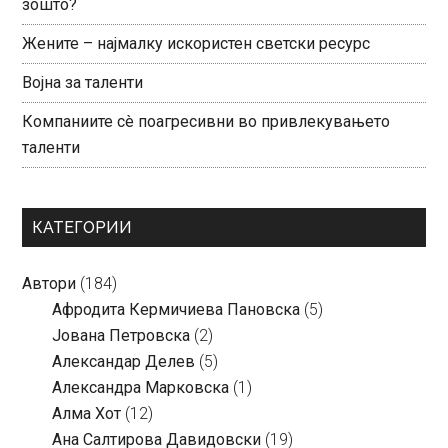
зошто?
Жените – најмалку искористен светски ресурс
Војна за таленти
Компаниите сè поагресивни во привлекувањето
таленти
КАТЕГОРИИ
Автори
(184)
Aфродита Кермичиева Пановска
(5)
Јована Петровска
(2)
Александар Делев
(5)
Александра Марковска
(1)
Алма Хот
(12)
Ана Салтирова Давидовски
(19)