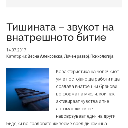
Тишината – звукот на
внатрешното битие
14.07.2017
Категории:
Весна Алексовска
,
Личен развој
,
Психологија
Карактеристика на човечкиот
ум е постојано да работи и да
создава внатрешни бранови
во форма на мисли, кои пак,
активираат чувства и тие
автоматски си се
надоврзуваат едни на други.
Бидејќи во градовите живееме сред динамична