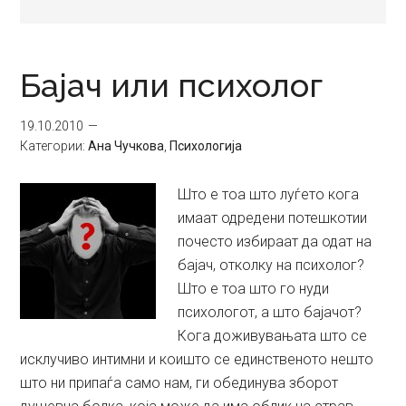
Бајач или психолог
19.10.2010
Категории:
Ана Чучкова
,
Психологија
Што е тоа што луѓето кога
имаат одредени потешкотии
почесто избираат да одат на
бајач, отколку на психолог?
Што е тоа што го нуди
психологот, а што бајачот?
Кога доживувањата што се
исклучиво интимни и коишто се единственото нешто
што ни припаѓа само нам, ги обединува зборот