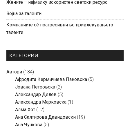
Жените – најмалку искористен светски ресурс
Војна за таленти
Компаниите сè поагресивни во привлекувањето
таленти
КАТЕГОРИИ
Автори
(184)
Aфродита Кермичиева Пановска
(5)
Јована Петровска
(2)
Александар Делев
(5)
Александра Марковска
(1)
Алма Хот
(12)
Ана Салтирова Давидовски
(19)
Ана Чучкова
(5)