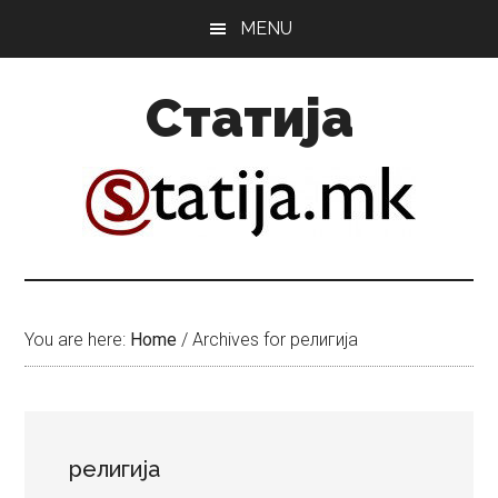
Skip
Skip
MENU
to
to
main
primary
Статија
content
sidebar
You are here:
Home
/
Archives for религија
религија