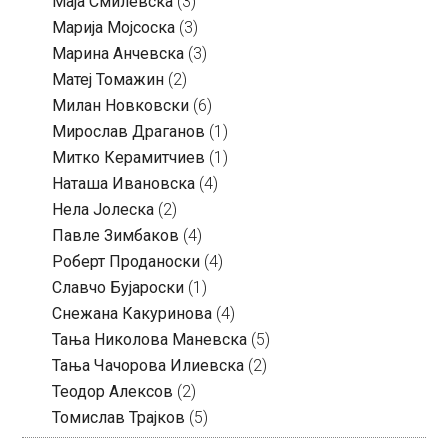
Маја Смилевска
(3)
Марија Мојсоска
(3)
Марина Анчевска
(3)
Матеј Томажин
(2)
Милан Новковски
(6)
Мирослав Драганов
(1)
Митко Керамитчиев
(1)
Наташа Ивановска
(4)
Нела Јолеска
(2)
Павле Зимбаков
(4)
Роберт Проданоски
(4)
Славчо Бујароски
(1)
Снежана Какуринова
(4)
Тања Николова Маневска
(5)
Тања Чачорова Илиевска
(2)
Теодор Алексов
(2)
Томислав Трајков
(5)