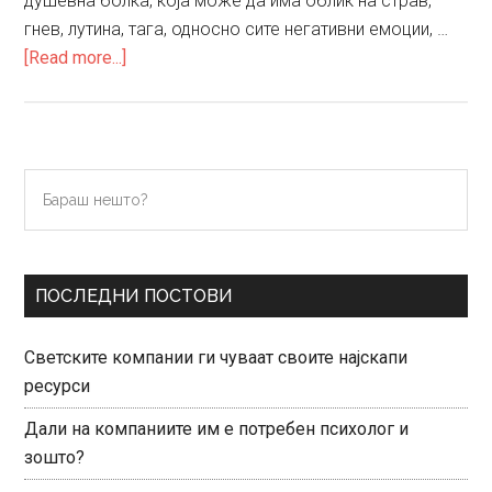
душевна болка, која може да има облик на страв,
гнев, лутина, тага, односно сите негативни емоции, …
about
[Read more...]
Бајач
или
психолог
Primary
Бараш
нешто?
Sidebar
ПОСЛЕДНИ ПОСТОВИ
Светските компании ги чуваат своите најскапи
ресурси
Дали на компаниите им е потребен психолог и
зошто?