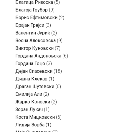
Благица Ризоска
(5)
Благоја Грубор
(9)
Борис Ефтимовски
(2)
Брајан Трејси
(3)
Валентин Јуриќ
(2)
Весна Алексовска
(9)
Виктор Куновски
(7)
Гордана Андоновска
(6)
Гордана Гоџо
(3)
Дејан Спасевски
(18)
Дијана Клекар
(1)
Драган Шутевски
(6)
Емилија Али
(2)
Жарко Конески
(2)
Зоран Лукач
(1)
Коста Мицковски
(6)
Лидија Зорба
(1)