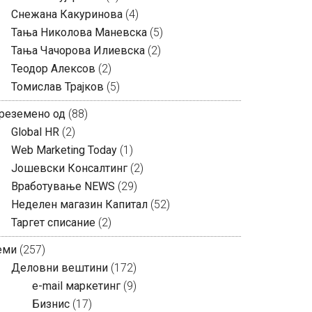
Снежана Какуринова
(4)
Тања Николова Маневска
(5)
Тања Чачорова Илиевска
(2)
Теодор Алексов
(2)
Томислав Трајков
(5)
реземено од
(88)
Global HR
(2)
Web Marketing Today
(1)
Јошевски Консалтинг
(2)
Вработување NEWS
(29)
Неделен магазин Капитал
(52)
Таргет списание
(2)
еми
(257)
Деловни вештини
(172)
e-mail маркетинг
(9)
Бизнис
(17)