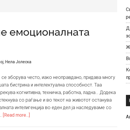
С
р
Д
име емоционалната
з
Ж
В
ој
,
Нела Јолеска
К
а се зборува често, иако неоправдано, придава многу
п
ата бистрина и интелектуална способност. Таа
нарекува когнитивна, техничка, работна, ладна… Додека
 стекнува со раѓање и во текот на животот останува
лната интелигенција во еден дел ја наследуваме со
about
 …
[Read more...]
А
Како
да