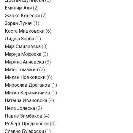
Драган Шутевски
(6)
Емилија Али
(2)
Жарко Конески
(2)
Зоран Лукач
(1)
Коста Мицковски
(6)
Лидија Зорба
(1)
Маја Смилевска
(3)
Марија Мојсоска
(3)
Марина Анчевска
(3)
Матеј Томажин
(2)
Милан Новковски
(6)
Мирослав Драганов
(1)
Митко Керамитчиев
(1)
Наташа Ивановска
(4)
Нела Јолеска
(2)
Павле Зимбаков
(4)
Роберт Проданоски
(4)
Славчо Бујароски
(1)