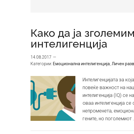
Како да ја зголем
интелигенција
14.08.2017
Категории:
Емоционална интелигенција
,
Личен разв
Интелигенцијата за кој
повеќе важност на наш
интелигенција (IQ) се 
оваа интелигенција се
непроменета, емоциона
гените, но поголемиот