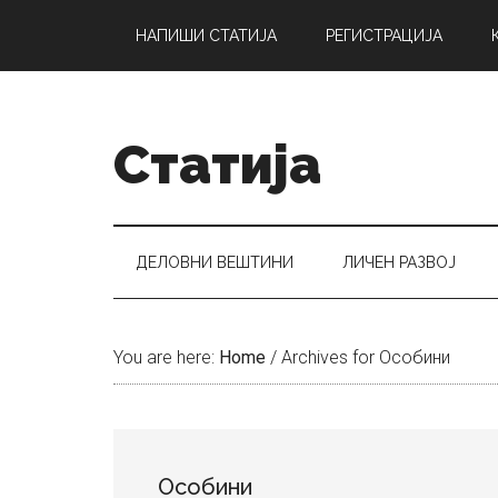
Skip
Skip
Skip
НАПИШИ СТАТИЈА
РЕГИСТРАЦИЈА
to
to
to
main
secondary
primary
content
menu
sidebar
Статија
ДЕЛОВНИ ВЕШТИНИ
ЛИЧЕН РАЗВОЈ
You are here:
Home
/
Archives for Особини
Особини