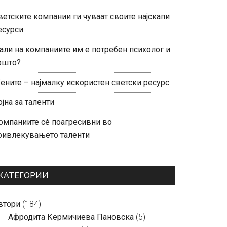
ветските компании ги чуваат своите најскапи
есурси
али на компаниите им е потребен психолог и
ошто?
ените – најмалку искористен светски ресурс
ојна за таленти
омпаниите сè поагресивни во
ривлекувањето таленти
КАТЕГОРИИ
втори
(184)
Aфродита Кермичиева Пановска
(5)