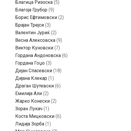
Благица Ризоска
(5)
Благоја Грубор
(9)
Борис Ефтимовски
(2)
Брајан Трејси
(3)
Валентин Јуриќ
(2)
Весна Алексовска
(9)
Виктор Куновски
(7)
Гордана Андоновска
(6)
Гордана Гоџо
(3)
Дејан Спасевски
(18)
Дијана Клекар
(1)
Драган Шутевски
(6)
Емилија Али
(2)
Жарко Конески
(2)
Зоран Лукач
(1)
Коста Мицковски
(6)
Лидија Зорба
(1)