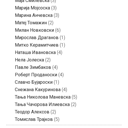
Маја Смилевска
(3)
Марија Мојсоска
(3)
Марина Анчевска
(3)
Матеј Томажин
(2)
Милан Новковски
(6)
Мирослав Драганов
(1)
Митко Керамитчиев
(1)
Наташа Ивановска
(4)
Нела Јолеска
(2)
Павле Зимбаков
(4)
Роберт Проданоски
(4)
Славчо Бујароски
(1)
Снежана Какуринова
(4)
Тања Николова Маневска
(5)
Тања Чачорова Илиевска
(2)
Теодор Алексов
(2)
Томислав Трајков
(5)