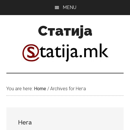
Skip
Skip
MENU
to
to
main
primary
Статија
content
sidebar
You are here:
Home
/
Archives for Нега
Нега