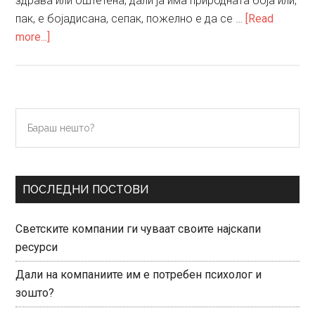
здрава или оштетена, дали ја има природната боја или,
пак, е бојадисана, сепак, пожелно е да се …
[Read
about
more...]
Регенератори
за
коса
Primary
Бараш
нешто?
Sidebar
ПОСЛЕДНИ ПОСТОВИ
Светските компании ги чуваат своите најскапи
ресурси
Дали на компаниите им е потребен психолог и
зошто?