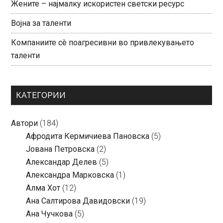
Жените – најмалку искористен светски ресурс
Војна за таленти
Компаниите сè поагресивни во привлекувањето
таленти
КАТЕГОРИИ
Автори
(184)
Aфродита Кермичиева Пановска
(5)
Јована Петровска
(2)
Александар Делев
(5)
Александра Марковска
(1)
Алма Хот
(12)
Ана Салтирова Давидовски
(19)
Ана Чучкова
(5)