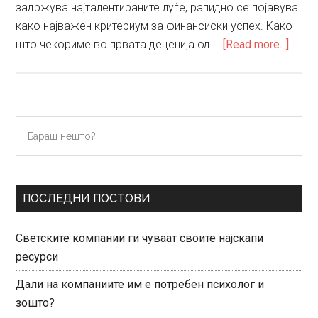
задржува најталентираните луѓе, рапидно се појавува
како најважен критериум за финансиски успех. Како
about
што чекориме во првата деценија од …
[Read more...]
Вред
и
култ
капи
Primary
Бараш
нешто?
Sidebar
ПОСЛЕДНИ ПОСТОВИ
Светските компании ги чуваат своите најскапи
ресурси
Дали на компаниите им е потребен психолог и
зошто?