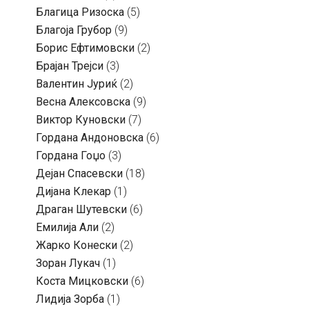
Благица Ризоска
(5)
Благоја Грубор
(9)
Борис Ефтимовски
(2)
Брајан Трејси
(3)
Валентин Јуриќ
(2)
Весна Алексовска
(9)
Виктор Куновски
(7)
Гордана Андоновска
(6)
Гордана Гоџо
(3)
Дејан Спасевски
(18)
Дијана Клекар
(1)
Драган Шутевски
(6)
Емилија Али
(2)
Жарко Конески
(2)
Зоран Лукач
(1)
Коста Мицковски
(6)
Лидија Зорба
(1)