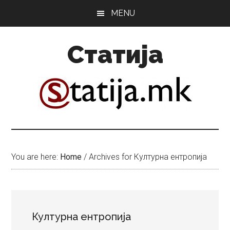
Skip
Skip
MENU
to
to
main
primary
Статија
content
sidebar
You are here:
Home
/
Archives for Културна ентропија
Културна ентропија