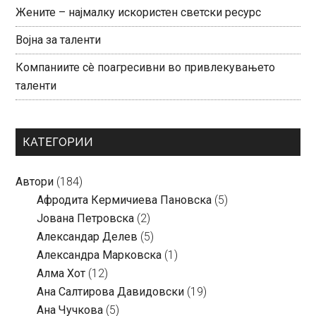
Жените – најмалку искористен светски ресурс
Војна за таленти
Компаниите сè поагресивни во привлекувањето
таленти
КАТЕГОРИИ
Автори
(184)
Aфродита Кермичиева Пановска
(5)
Јована Петровска
(2)
Александар Делев
(5)
Александра Марковска
(1)
Алма Хот
(12)
Ана Салтирова Давидовски
(19)
Ана Чучкова
(5)