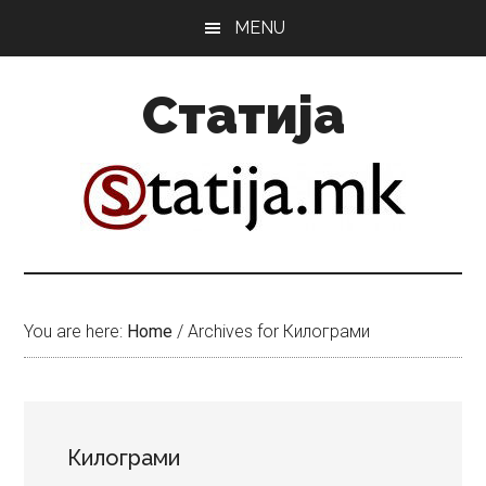
Skip
Skip
MENU
to
to
main
primary
Статија
content
sidebar
You are here:
Home
/
Archives for Килограми
Килограми