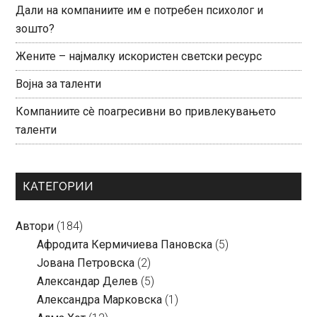
Дали на компаниите им е потребен психолог и
зошто?
Жените – најмалку искористен светски ресурс
Војна за таленти
Компаниите сè поагресивни во привлекувањето
таленти
КАТЕГОРИИ
Автори
(184)
Aфродита Кермичиева Пановска
(5)
Јована Петровска
(2)
Александар Делев
(5)
Александра Марковска
(1)