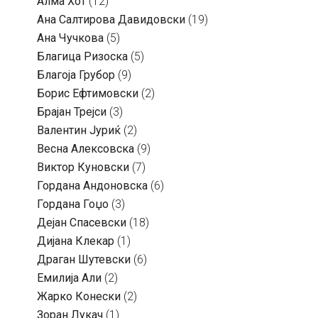
Алма Хот
(12)
Ана Салтирова Давидовски
(19)
Ана Чучкова
(5)
Благица Ризоска
(5)
Благоја Грубор
(9)
Борис Ефтимовски
(2)
Брајан Трејси
(3)
Валентин Јуриќ
(2)
Весна Алексовска
(9)
Виктор Куновски
(7)
Гордана Андоновска
(6)
Гордана Гоџо
(3)
Дејан Спасевски
(18)
Дијана Клекар
(1)
Драган Шутевски
(6)
Емилија Али
(2)
Жарко Конески
(2)
Зоран Лукач
(1)