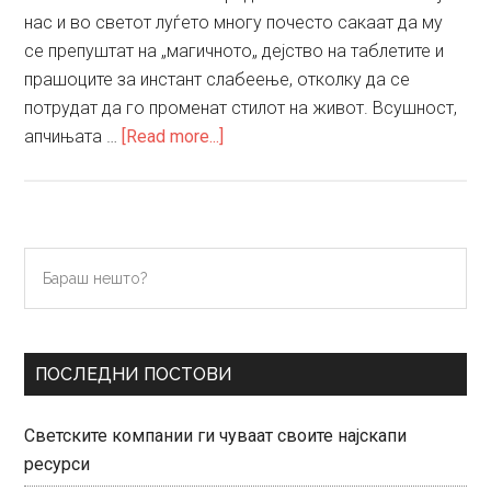
нас и во светот луѓето многу почесто сакаат да му
се препуштат на „магичното„ дејство на таблетите и
прашоците за инстант слабеење, отколку да се
потрудат да го променат стилот на живот. Всушност,
about
апчињата …
[Read more...]
Фрлете
ги
апчињата
за
Primary
Бараш
слабеење
нешто?
Sidebar
–
вежбајте!
ПОСЛЕДНИ ПОСТОВИ
Светските компании ги чуваат своите најскапи
ресурси