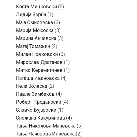
Коста Мицковски
(6)
Лидија Зорба
(1)
Маја Смилевска
(3)
Марија Мојсоска
(3)
Марина Анчевска
(3)
Матеј Томажин
(2)
Милан Новковски
(6)
Мирослав Драганов
(1)
Митко Керамитчиев
(1)
Наташа Ивановска
(4)
Нела Јолеска
(2)
Павле Зимбаков
(4)
Роберт Проданоски
(4)
Славчо Бујароски
(1)
Снежана Какуринова
(4)
Тања Николова Маневска
(5)
Тања Чачорова Илиевска
(2)