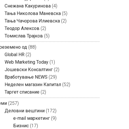
Снежана Какуринова
(4)
Тања Николова Маневска
(5)
Тања Чачорова Илиевска
(2)
Теодор Алексов
(2)
Томислав Трајков
(5)
реземено од
(88)
Global HR
(2)
Web Marketing Today
(1)
Јошевски Консалтинг
(2)
Вработување NEWS
(29)
Неделен магазин Капитал
(52)
Таргет списание
(2)
еми
(257)
Деловни вештини
(172)
e-mail маркетинг
(9)
Бизнис
(17)