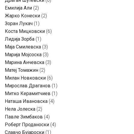
Драган Шутевски
(6)
Емилија Али
(2)
Жарко Конески
(2)
Зоран Лукач
(1)
Коста Мицковски
(6)
Лидија Зорба
(1)
Маја Смилевска
(3)
Марија Мојсоска
(3)
Марина Анчевска
(3)
Матеј Томажин
(2)
Милан Новковски
(6)
Мирослав Драганов
(1)
Митко Керамитчиев
(1)
Наташа Ивановска
(4)
Нела Јолеска
(2)
Павле Зимбаков
(4)
Роберт Проданоски
(4)
Славчо Бујароски
(1)