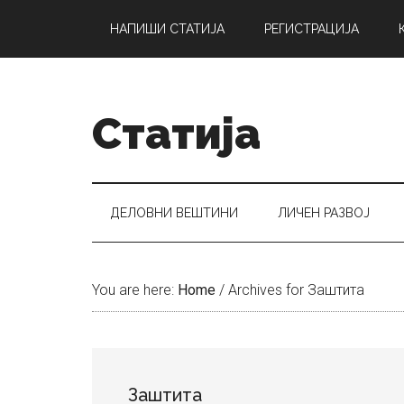
Skip
Skip
Skip
НАПИШИ СТАТИЈА
РЕГИСТРАЦИЈА
to
to
to
main
secondary
primary
content
menu
sidebar
Статија
ДЕЛОВНИ ВЕШТИНИ
ЛИЧЕН РАЗВОЈ
You are here:
Home
/
Archives for Заштита
Заштита