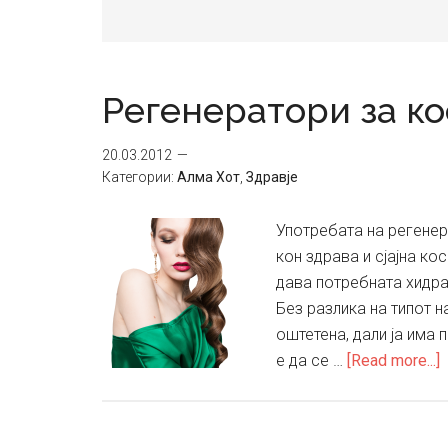
Регенератори за ко
20.03.2012
Категории:
Алма Хот
,
Здравје
Употребата на регенер
кон здрава и сјајна кос
дава потребната хидрат
Без разлика на типот н
оштетена, дали ја има 
a
е да се …
[Read more...]
Р
з
к