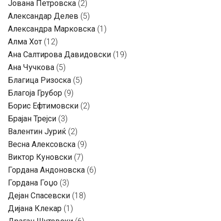
Јована Петровска
(2)
Александар Делев
(5)
Александра Марковска
(1)
Алма Хот
(12)
Ана Салтирова Давидовски
(19)
Ана Чучкова
(5)
Благица Ризоска
(5)
Благоја Грубор
(9)
Борис Ефтимовски
(2)
Брајан Трејси
(3)
Валентин Јуриќ
(2)
Весна Алексовска
(9)
Виктор Куновски
(7)
Гордана Андоновска
(6)
Гордана Гоџо
(3)
Дејан Спасевски
(18)
Дијана Клекар
(1)