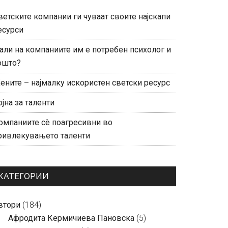
ветските компании ги чуваат своите најскапи
есурси
али на компаниите им е потребен психолог и
ошто?
ените – најмалку искористен светски ресурс
ојна за таленти
омпаниите сè поагресивни во
ривлекувањето таленти
КАТЕГОРИИ
втори
(184)
Aфродита Кермичиева Пановска
(5)