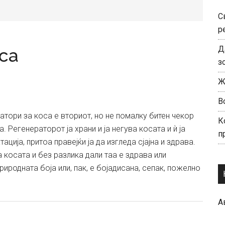
С
р
Д
са
з
Ж
В
атори за коса е вториот, но не помалку битен чекор
К
а. Регенераторот ја храни и ја негува косата и ѝ ја
п
ација, притоа правејќи ја да изгледа сјајна и здрава.
а косата и без разлика дали таа е здрава или
природната боја или, пак, е бојадисана, сепак, пожелно
bout
егенератори
А
а
оса