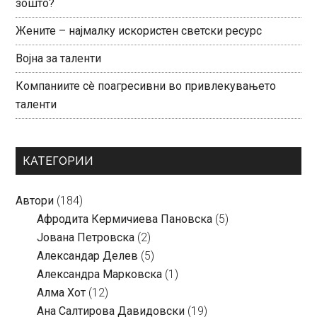
зошто?
Жените – најмалку искористен светски ресурс
Војна за таленти
Компаниите сè поагресивни во привлекувањето
таленти
КАТЕГОРИИ
Автори
(184)
Aфродита Кермичиева Пановска
(5)
Јована Петровска
(2)
Александар Делев
(5)
Александра Марковска
(1)
Алма Хот
(12)
Ана Салтирова Давидовски
(19)