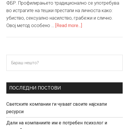
ФБР. Прoфилирањето традиционално се употребува
во истрагите на тешки престапи на личноста како:
убиство, сексуално насилство, грабежи и слично.
about
Овој метод особено …
[Read more...]
Психолошко
профилирање
Primary
Бараш
нешто?
Sidebar
ПОСЛЕДНИ ПОСТОВИ
Светските компании ги чуваат своите најскапи
ресурси
Дали на компаниите им е потребен психолог и