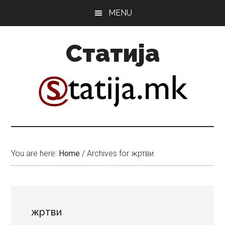
Skip
Skip
MENU
to
to
main
primary
Статија
content
sidebar
You are here:
Home
/
Archives for жртви
жртви