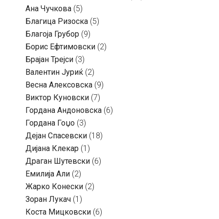
Ана Чучкова
(5)
Благица Ризоска
(5)
Благоја Грубор
(9)
Борис Ефтимовски
(2)
Брајан Трејси
(3)
Валентин Јуриќ
(2)
Весна Алексовска
(9)
Виктор Куновски
(7)
Гордана Андоновска
(6)
Гордана Гоџо
(3)
Дејан Спасевски
(18)
Дијана Клекар
(1)
Драган Шутевски
(6)
Емилија Али
(2)
Жарко Конески
(2)
Зоран Лукач
(1)
Коста Мицковски
(6)