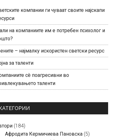
ветските компании ги чуваат своите најскапи
есурси
али на компаниите им е потребен психолог и
ошто?
ените – најмалку искористен светски ресурс
ојна за таленти
омпаниите сè поагресивни во
ривлекувањето таленти
КАТЕГОРИИ
втори
(184)
Aфродита Кермичиева Пановска
(5)