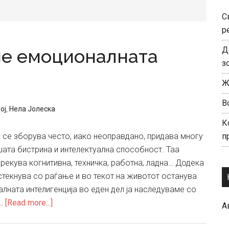
С
р
Д
име емоционалната
з
Ж
В
ој
,
Нела Јолеска
К
а се зборува често, иако неоправдано, придава многу
п
ата бистрина и интелектуална способност. Таа
нарекува когнитивна, техничка, работна, ладна… Додека
 стекнува со раѓање и во текот на животот останува
лната интелигенција во еден дел ја наследуваме со
about
 …
[Read more...]
А
Како
да