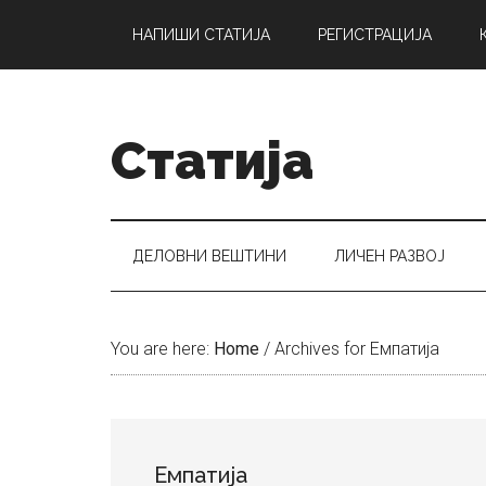
Skip
Skip
Skip
НАПИШИ СТАТИЈА
РЕГИСТРАЦИЈА
to
to
to
main
secondary
primary
content
menu
sidebar
Статија
ДЕЛОВНИ ВЕШТИНИ
ЛИЧЕН РАЗВОЈ
You are here:
Home
/
Archives for Емпатија
Емпатија