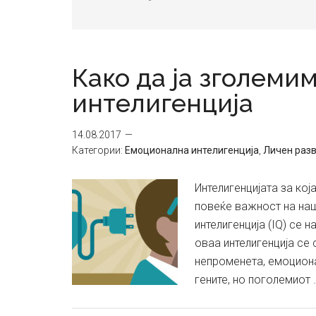
Како да ја зголем
интелигенција
14.08.2017
Категории:
Емоционална интелигенција
,
Личен разв
Интелигенцијата за кој
повеќе важност на наш
интелигенција (IQ) се 
оваа интелигенција се
непроменета, емоциона
гените, но поголемиот