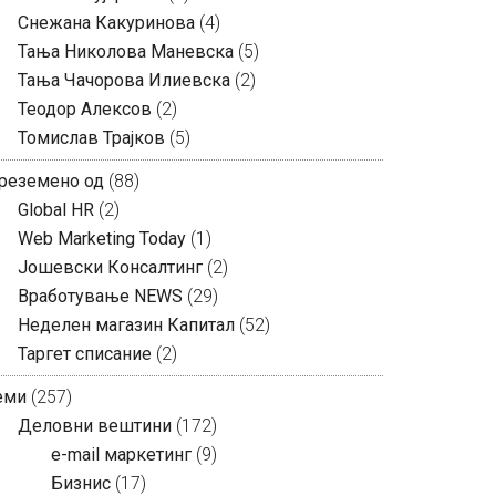
Снежана Какуринова
(4)
Тања Николова Маневска
(5)
Тања Чачорова Илиевска
(2)
Теодор Алексов
(2)
Томислав Трајков
(5)
реземено од
(88)
Global HR
(2)
Web Marketing Today
(1)
Јошевски Консалтинг
(2)
Вработување NEWS
(29)
Неделен магазин Капитал
(52)
Таргет списание
(2)
еми
(257)
Деловни вештини
(172)
e-mail маркетинг
(9)
Бизнис
(17)