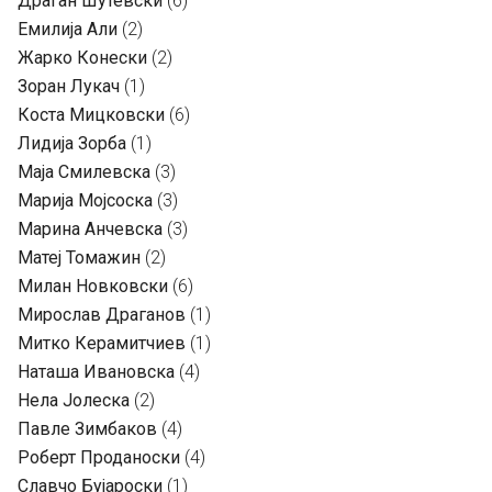
Драган Шутевски
(6)
Емилија Али
(2)
Жарко Конески
(2)
Зоран Лукач
(1)
Коста Мицковски
(6)
Лидија Зорба
(1)
Маја Смилевска
(3)
Марија Мојсоска
(3)
Марина Анчевска
(3)
Матеј Томажин
(2)
Милан Новковски
(6)
Мирослав Драганов
(1)
Митко Керамитчиев
(1)
Наташа Ивановска
(4)
Нела Јолеска
(2)
Павле Зимбаков
(4)
Роберт Проданоски
(4)
Славчо Бујароски
(1)