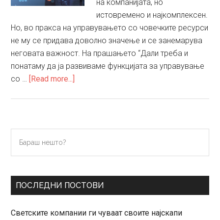
на компанијата, но
истовремено и најкомплексен.
Но, во пракса на управувањето со човечките ресурси
не му се придава доволно значење и се занемарува
неговата важност. На прашањето “Дали треба и
понатаму да ја развиваме функцијата за управување
about
со …
[Read more...]
Кои
се
одговорностите
на
Primary
Бараш
современиот
нешто?
Sidebar
HR
менаџер?
ПОСЛЕДНИ ПОСТОВИ
Светските компании ги чуваат своите најскапи