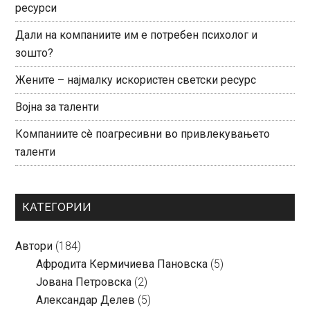
ресурси
Дали на компаниите им е потребен психолог и
зошто?
Жените – најмалку искористен светски ресурс
Војна за таленти
Компаниите сè поагресивни во привлекувањето
таленти
КАТЕГОРИИ
Автори
(184)
Aфродита Кермичиева Пановска
(5)
Јована Петровска
(2)
Александар Делев
(5)