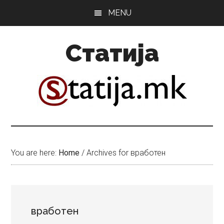
Skip
Skip
MENU
to
to
main
primary
Статија
content
sidebar
You are here:
Home
/
Archives for вработен
вработен