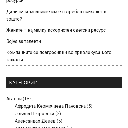
ресурси
Дали на компаниите им е потребен психолог и
зошто?
Жените – најмалку искористен светски ресурс
Војна за таленти
Компаниите сè поагресивни во привлекувањето
таленти
КАТЕГОРИИ
Автори
(184)
Aфродита Кермичиева Пановска
(5)
Јована Петровска
(2)
Александар Делев
(5)