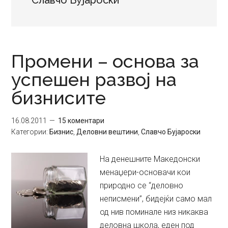
Славчо Бујароски
Промени – основа за
успешен развој на
бизнисите
16.08.2011
15 коментари
Категории:
Бизнис
,
Деловни вештини
,
Славчо Бујароски
На денешните Македонски
менаџери-основачи кои
природно се “деловно
неписмени”, бидејќи само мал
од нив поминале низ никаква
деловна школа, еден под