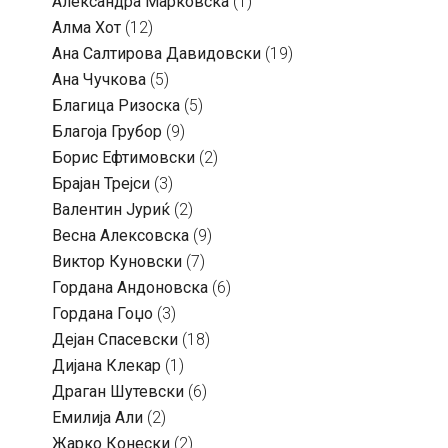
Александра Марковска
(1)
Алма Хот
(12)
Ана Салтирова Давидовски
(19)
Ана Чучкова
(5)
Благица Ризоска
(5)
Благоја Грубор
(9)
Борис Ефтимовски
(2)
Брајан Трејси
(3)
Валентин Јуриќ
(2)
Весна Алексовска
(9)
Виктор Куновски
(7)
Гордана Андоновска
(6)
Гордана Гоџо
(3)
Дејан Спасевски
(18)
Дијана Клекар
(1)
Драган Шутевски
(6)
Емилија Али
(2)
Жарко Конески
(2)