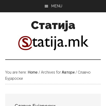
Skip
Skip
MENU
to
to
main
primary
Статија
content
sidebar
You are here:
Home
/
Archives for
Автори
/
Славчо
Бујароски