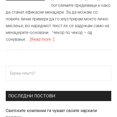
поголемите предизвици е како
да станат ефикасни менаџери. За да можам со
повеќе лични примери да го илустрирам моето лично
мислење, во наредниот текст ќе се задржам само на
менаџерите-основачи. Чекор по чекор – од
about
сонување …
[Read more...]
Промени
–
основа
за
Primary
Бараш
успешен
нешто?
Sidebar
развој
на
бизнисите
ПОСЛЕДНИ ПОСТОВИ
Светските компании ги чуваат своите најскапи