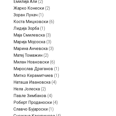
Емилија Али
(2)
Жарко Конески
(2)
Зоран Лукач
(1)
Коста Мицковски
(6)
Лидија Зорба
(1)
Маја Смилевска
(3)
Марија Мојсоска
(3)
Марина Анчевска
(3)
Матеј Томажин
(2)
Милан Новковски
(6)
Мирослав Драганов
(1)
Митко Керамитчиев
(1)
Наташа Ивановска
(4)
Нела Јолеска
(2)
Павле Зимбаков
(4)
Роберт Проданоски
(4)
Славчо Бујароски
(1)
Снежана Какуринова
(4)