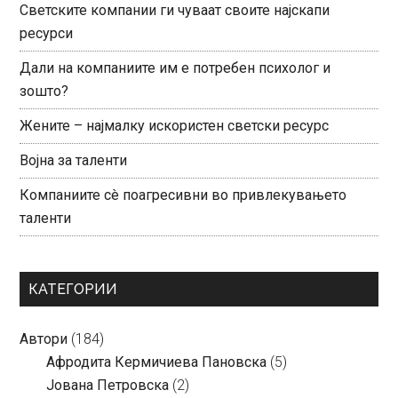
Светските компании ги чуваат своите најскапи
ресурси
Дали на компаниите им е потребен психолог и
зошто?
Жените – најмалку искористен светски ресурс
Војна за таленти
Компаниите сè поагресивни во привлекувањето
таленти
КАТЕГОРИИ
Автори
(184)
Aфродита Кермичиева Пановска
(5)
Јована Петровска
(2)