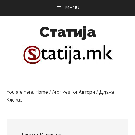
Skip
Skip
MENU
to
to
main
primary
Статија
content
sidebar
You are here:
Home
/
Archives for
Автори
/
Дијана
Клекар