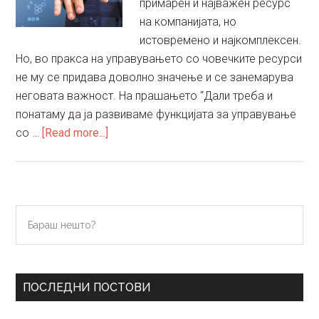
примарен и најважен ресурс
на компанијата, но
истовремено и најкомплексен.
Но, во пракса на управувањето со човечките ресурси
не му се придава доволно значење и се занемарува
неговата важност. На прашањето “Дали треба и
понатаму да ја развиваме функцијата за управување
about
со …
[Read more...]
Кои
се
одговорностите
на
Primary
Бараш
современиот
нешто?
Sidebar
HR
менаџер?
ПОСЛЕДНИ ПОСТОВИ